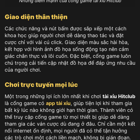
Những điểm mạnh của cổng game tài xỉu Hitclub
Giao diện thân thiện
Các chức năng và nút bấm được sắp xếp một cách
khoa học giúp người chơi dễ dàng thao tác và đặt
cược chỉ với vài cú click. Giao diện màu sắc hài hòa,
kết hợp với hình ảnh đồ họa sống động tạo nên cảm
giác chân thực và lôi cuốn. Đặc biệt, cổng game luôn
chú trọng cải tiến cập nhật đồ họa để đáp ứng nhu cầu
của người chơi.
Chơi trực tuyến mọi lúc
Một trong những lợi ích lớn nhất khi chơi
tài xỉu Hitclub
là cổng game có
app tài xỉu
, giúp tiện lợi khi tham gia
bất kỳ lúc nào không giới hạn thời gian. Thành viên có
thể truy cập cổng game từ mọi thiết bị giúp dễ dàng
tham gia các ván cược dù đang ở đâu. Chỉ cần một kết
nối internet ổn định, mọi người đã có thể tận hưởng
các trò chơi một cách liền mạch, không bị gián đoạn.