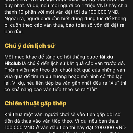
duy nhất. Ví dụ, nếu mọi người có 1 triệu VND hãy chia
thành 10 phần với mỗi ván đặt tối đa 100.000 VND.
Ngoài ra, người chơi cần biết dừng đúng lúc để không
bị cuốn theo các ván thua, bảo toàn số vốn đã đặt ra
ban đầu.
Chú ý đến lịch sử
Một mẹo khác để tăng cơ hội thắng cược
tài xỉu
Hitclub
là chú ý đến lịch sử kết quả các ván trước đó.
Thành viên nên theo dõi chuỗi kết quả của những ván
vừa qua để tìm ra xu hướng hoặc mô hình có thể lặp
lại. Ví dụ, nếu liên tiếp ba ván gần nhất đều ra “Xỉu” thì
có khả năng cao ván tiếp theo sẽ ra “Tài”.
Chiến thuật gấp thếp
Khi thua một ván, người chơi sẽ vào tiền gấp đôi số
tiền đã thua vào ván tiếp theo. Ví dụ, nếu bạn thua
100.000 VND ở ván đầu tiên thì hãy đặt 200.000 VND