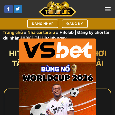
Bỏ
qua
nội
dung
ĐĂNG NHẬP
ĐĂNG KÝ
Trang chủ
»
Nhà cái tài xỉu
»
Hitclub | Đăng ký chơi tài
xỉu nhận 100K | Tải Hitclub ngay
×
HITCLUB | ĐĂNG KÝ CHƠI
TÀI XỈU NHẬN 100K | TẢI
HITCLUB NGAY