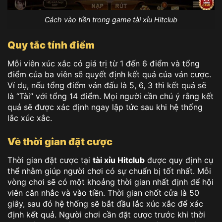
Cách vào tiền trong game tài xỉu Hitclub
Quy tắc tính điểm
Mỗi viên xúc xắc có giá trị từ 1 đến 6 điểm và tổng
điểm của ba viên sẽ quyết định kết quả của ván cược.
Ví dụ, nếu tổng điểm ván đấu là 5, 6, 3 thì kết quả sẽ
là “Tài” với tổng 14 điểm. Mọi người cần chú ý rằng kết
quả sẽ được xác định ngay lập tức sau khi hệ thống
lắc xúc xắc.
Về thời gian đặt cược
Thời gian đặt cược tại
tài xỉu Hitclub
được quy định cụ
thể nhằm giúp người chơi có sự chuẩn bị tốt nhất. Mỗi
vòng chơi sẽ có một khoảng thời gian nhất định để hội
viên cân nhắc và vào tiền. Thời gian chốt cửa là 50
giây, sau đó hệ thống sẽ bắt đầu lắc xúc xắc để xác
định kết quả. Người chơi cần đặt cược trước khi thời