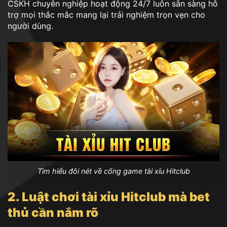
CSKH chuyên nghiệp hoạt động 24/7 luôn sẵn sàng hỗ
trợ mọi thắc mắc mang lại trải nghiệm trọn vẹn cho
người dùng.
Tìm hiểu đôi nét về cổng game tài xỉu Hitclub
2. Luật chơi tài xỉu Hitclub mà bet
thủ cần nắm rõ