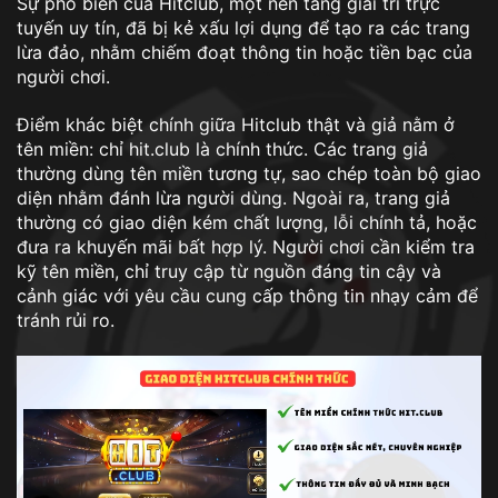
Sự phổ biến của Hitclub, một nền tảng giải trí trực
tuyến uy tín, đã bị kẻ xấu lợi dụng để tạo ra các trang
lừa đảo, nhằm chiếm đoạt thông tin hoặc tiền bạc của
người chơi.
Điểm khác biệt chính giữa Hitclub thật và giả nằm ở
tên miền: chỉ hit.club là chính thức. Các trang giả
thường dùng tên miền tương tự, sao chép toàn bộ giao
diện nhằm đánh lừa người dùng. Ngoài ra, trang giả
thường có giao diện kém chất lượng, lỗi chính tả, hoặc
đưa ra khuyến mãi bất hợp lý. Người chơi cần kiểm tra
kỹ tên miền, chỉ truy cập từ nguồn đáng tin cậy và
cảnh giác với yêu cầu cung cấp thông tin nhạy cảm để
tránh rủi ro.