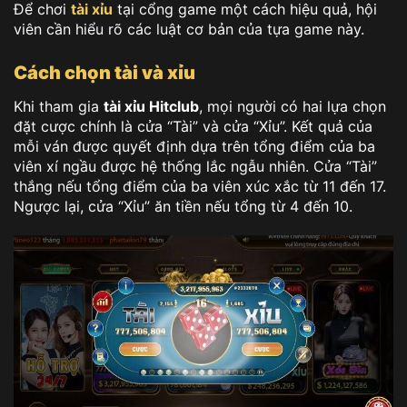
Để chơi
tài xỉu
tại cổng game một cách hiệu quả, hội
viên cần hiểu rõ các luật cơ bản của tựa game này.
Cách chọn tài và xỉu
Khi tham gia
tài xỉu Hitclub
, mọi người có hai lựa chọn
đặt cược chính là cửa “Tài” và cửa “Xỉu”. Kết quả của
mỗi ván được quyết định dựa trên tổng điểm của ba
viên xí ngầu được hệ thống lắc ngẫu nhiên. Cửa “Tài”
thắng nếu tổng điểm của ba viên xúc xắc từ 11 đến 17.
Ngược lại, cửa “Xỉu” ăn tiền nếu tổng từ 4 đến 10.