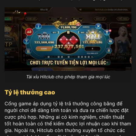
Tài xỉu Hitclub cho phép tham gia mọi lúc
Tỷ lệ thưởng cao
Cổng game áp dụng tỷ lệ trả thưởng công bằng để
người chơi dễ dàng tính toán và đưa ra chiến lược đặt
cược phù hợp. Những ai có kinh nghiệm, chiến thuật
tốt hoàn toàn có thể kiếm được lợi nhuận cao khi tham
gia. Ngoài ra, Hitclub còn thường xuyên tổ chức các