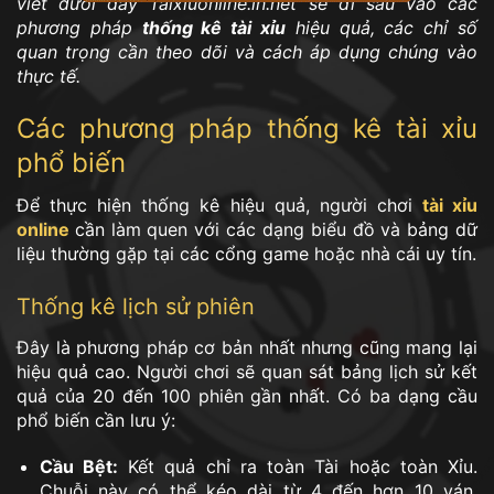
viết dưới đây Taixiuonline.in.net sẽ đi sâu vào các
phương pháp
thống kê tài xỉu
hiệu quả, các chỉ số
quan trọng cần theo dõi và cách áp dụng chúng vào
thực tế.
Các phương pháp thống kê tài xỉu
phổ biến
Để thực hiện thống kê hiệu quả, người chơi
tài xỉu
online
cần làm quen với các dạng biểu đồ và bảng dữ
liệu thường gặp tại các cổng game hoặc nhà cái uy tín.
Thống kê lịch sử phiên
Đây là phương pháp cơ bản nhất nhưng cũng mang lại
hiệu quả cao. Người chơi sẽ quan sát bảng lịch sử kết
quả của 20 đến 100 phiên gần nhất. Có ba dạng cầu
phổ biến cần lưu ý:
Cầu Bệt:
Kết quả chỉ ra toàn Tài hoặc toàn Xỉu.
Chuỗi này có thể kéo dài từ 4 đến hơn 10 ván.