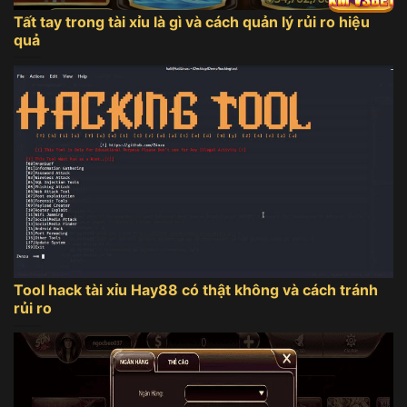
Tất tay trong tài xỉu là gì và cách quản lý rủi ro hiệu
quả
Tool hack tài xỉu Hay88 có thật không và cách tránh
rủi ro