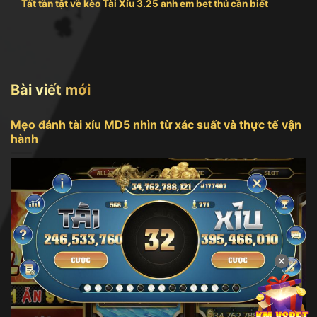
Tất tần tật về kèo Tài Xỉu 3.25 anh em bet thủ cần biết
Bài viết mới
Mẹo đánh tài xỉu MD5 nhìn từ xác suất và thực tế vận
hành
✕