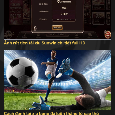
Ảnh rút tiền tài xỉu Sunwin chi tiết full HD
Cách đánh tài xỉu bóng đá luôn thắng từ cao thủ