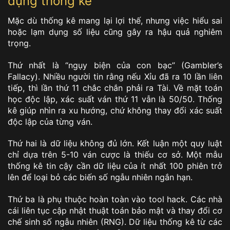
dụng thống kê
Mặc dù thống kê mang lại lợi thế, nhưng việc hiểu sai
hoặc lạm dụng số liệu cũng gây ra hậu quả nghiêm
trọng.
Thứ nhất là “ngụy biện của con bạc” (Gambler’s
Fallacy). Nhiều người tin rằng nếu Xỉu đã ra 10 lần liên
tiếp, thì lần thứ 11 chắc chắn phải ra Tài. Về mặt toán
học độc lập, xác suất ván thứ 11 vẫn là 50/50. Thống
kê giúp nhìn ra xu hướng, chứ không thay đổi xác suất
độc lập của từng ván.
Thứ hai là dữ liệu không đủ lớn. Kết luận một quy luật
chỉ dựa trên 5-10 ván cược là thiếu cơ sở. Một mẫu
thống kê tin cậy cần dữ liệu của ít nhất 100 phiên trở
lên để loại bỏ các biến số ngẫu nhiên ngắn hạn.
Thứ ba là phụ thuộc hoàn toàn vào tool hack. Các nhà
cái liên tục cập nhật thuật toán bảo mật và thay đổi cơ
chế sinh số ngẫu nhiên (RNG). Dữ liệu thống kê từ các