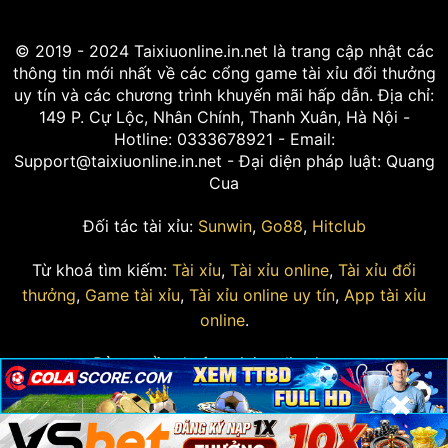
© 2019 - 2024 Taixiuonline.in.net là trang cập nhật các
thông tin mới nhất về các cổng game tài xỉu đổi thưởng
uy tín và các chương trình khuyến mãi hấp dẫn. Địa chỉ:
149 P. Cự Lộc, Nhân Chính, Thanh Xuân, Hà Nội -
Hotline: 0333678921 - Email:
Support@taixiuonline.in.net
- Đại diện pháp luật: Quang
Cua
Đối tác tài xỉu:
Sunwin
,
Go88
,
Hitclub
Từ khoá tìm kiếm:
Tài xỉu
,
Tài xỉu online
,
Tài xỉu đổi
thưởng
,
Game tài xỉu
,
Tài xỉu online uy tín
,
App tài xỉu
online
.
Bản quyền thuộc taixiuonline.in.net
×
×
×