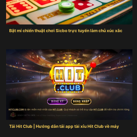
Bật mí chiến thuật chơi Sicbo trực tuyến làm chủ xúc xắc
Tải Hit Club | Hướng dẫn tải app tài xỉu Hit Club về máy