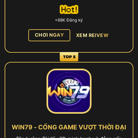
+68K Đăng ký
CHƠI NGAY
XEM REIVEW
WIN79 - CỔNG GAME VƯỢT THỜI ĐẠI