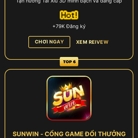
Tận hưởng Tài Xỉu 3D minh bạch và đẳng cấp
+79K Đăng ký
CHƠI NGAY
XEM REIVEW
SUNWIN - CỔNG GAME ĐỔI THƯỞNG