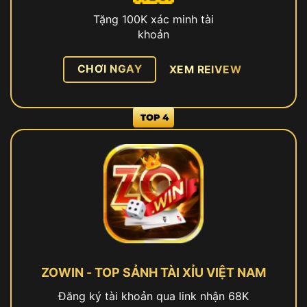
Tặng 100K xác minh tài
khoản
CHƠI NGAY
XEM REIVEW
ZOWIN - TOP SẢNH TÀI XỈU VIỆT NAM
Đăng ký tài khoản qua link nhận 68K