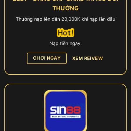
THƯỜNG
Thưởng nạp lên đến 20,000K khi nạp lần đầu
Nạp tiền ngay!
CHƠI NGAY
XEM REIVEW