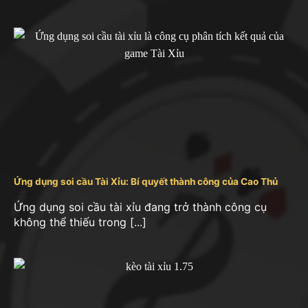
Tài xỉu online Sunwin
Sunwin là một cổng game tài xỉu đổi thưởng trực
tuyến, được thành lập vào năm 2013. Trụ sở chính
được đặt tại Philippines và thuộc quyền quản lý
của tập đoàn Sun City.
Tài xỉu Sunwin
tại Sunwin
được biết đến với tính năng bảo mật cao và hỗ trợ
đa nền tảng, cho phép người chơi truy cập dễ dàng
từ nhiều thiết bị.
Ứng dụng soi cầu Tài Xỉu: Bí quyết thành công của Cao Thủ
Ứng dụng soi cầu tài xỉu đang trở thành công cụ
không thể thiếu trong [...]