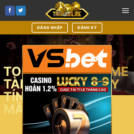
Bỏ
qua
nội
dung
ĐĂNG NHẬP
ĐĂNG KÝ
×
TOP 15 CỔNG GAME
TÀI XỈU ONLINE UY
TÍN VỚI KHUYẾN
MÃI KHỦNG