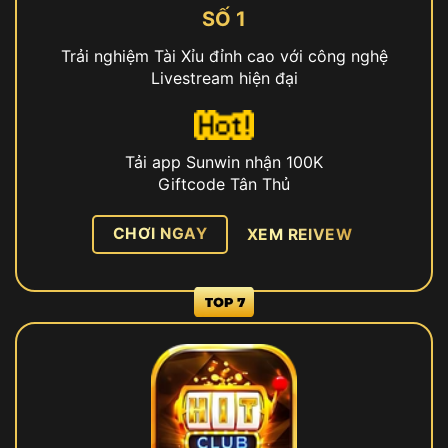
SỐ 1
Trải nghiệm Tài Xỉu đỉnh cao với công nghệ
Livestream hiện đại
Tải app Sunwin nhận 100K
Giftcode Tân Thủ
CHƠI NGAY
XEM REIVEW