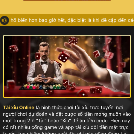
 biến hơn bao giờ hết, đặc biệt là khi đề cập đến các trò chơi
Tài xỉu Online
là hình thức chơi tài xỉu trực tuyến, nơi
người chơi dự đoán và đặt cược số tiền mong muốn vào
một trong 2 ô “Tài” hoặc “Xỉu” để ăn tiền cược. Hiện nay
có rất nhiều cổng game và app tài xỉu đổi tiền mặt trực
tuyến, tuy nhiêm không phải địa chỉ nào cũng đang tin