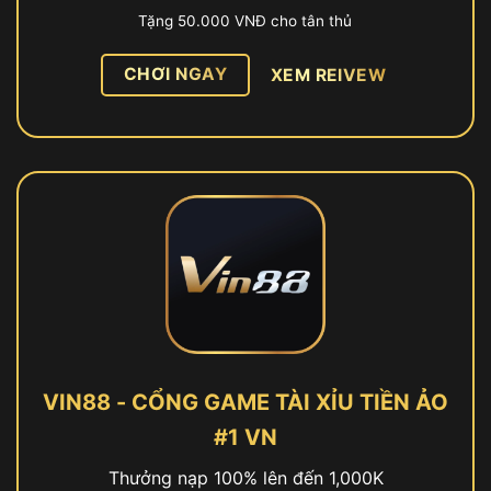
Tặng 50.000 VNĐ cho tân thủ
CHƠI NGAY
XEM REIVEW
VIN88 - CỔNG GAME TÀI XỈU TIỀN ẢO
#1 VN
Thưởng nạp 100% lên đến 1,000K