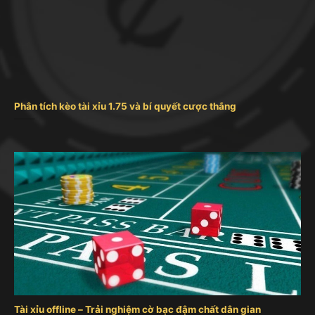
Sunwin là cổng game tài xỉu rất đông người chơi
Tại Việt Nam,
Sun win
đã thu hút một lượng lớn
người chơi, với số lượng thành viên lên tới hàng
triệu người. Sảnh tài xỉu Sunwin chiếm phần lớn
Phân tích kèo tài xỉu 1.75 và bí quyết cược thắng
người chơi trong số đó với hơn 1,000,000 người
chơi.
Tài xỉu offline – Trải nghiệm cờ bạc đậm chất dân gian