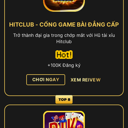
HITCLUB - CỔNG GAME BÀI ĐẲNG CẤP
Trở thành đại gia trong chớp mắt với Hũ tài xỉu
Hitclub
+100K Đăng ký
CHƠI NGAY
XEM REIVEW