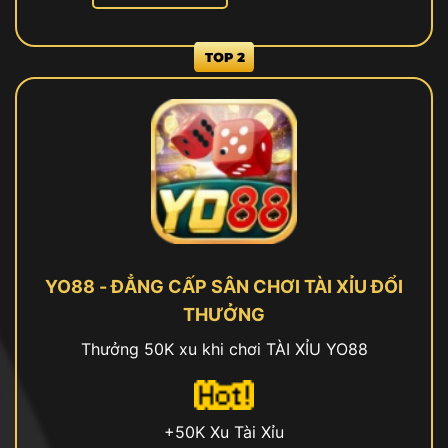
YO88 - ĐẲNG CẤP SÂN CHƠI TÀI XỈU ĐỔI
THƯỞNG
Thưởng 50K xu khi chơi TÀI XỈU YO88
+50K Xu Tài Xỉu