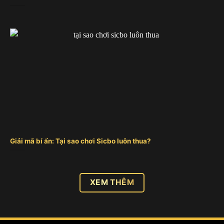
Đánh giá từ người dùng của cổng game tài xỉu
Sunwin nổi bật bởi cổng game tài xỉu 3D, mang đến
hình ảnh và âm thanh sống động. Giúp người chơi
sẽ trải nghiệm không gian ảo với giao diện bắt mắt
và hiệu ứng chân thực.
Giải mã bí ẩn: Tại sao chơi Sicbo luôn thua?
Tài xỉu nổ hũ Hitclub
Hitclub là một cổng game đổi thưởng trực tuyến,
XEM THÊM
được thành lập vào năm 2018. Trụ sở chính được
đặt tại Philippines và thuộc quyền quản lý của tập
đoàn Hit Entertainment. Điểm nổi bật của sảnh tài
xỉu Hitclub chính là sảnh tài xỉu livestream với các