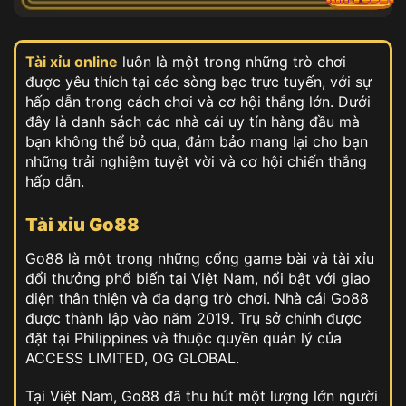
Tài xỉu online
luôn là một trong những trò chơi
được yêu thích tại các sòng bạc trực tuyến, với sự
hấp dẫn trong cách chơi và cơ hội thắng lớn. Dưới
đây là danh sách các nhà cái uy tín hàng đầu mà
bạn không thể bỏ qua, đảm bảo mang lại cho bạn
những trải nghiệm tuyệt vời và cơ hội chiến thắng
hấp dẫn.
Tài xỉu Go88
Go88 là một trong những cổng game bài và tài xỉu
đổi thưởng phổ biến tại Việt Nam, nổi bật với giao
diện thân thiện và đa dạng trò chơi. Nhà cái Go88
được thành lập vào năm 2019. Trụ sở chính được
đặt tại Philippines và thuộc quyền quản lý của
ACCESS LIMITED, OG GLOBAL.
Tại Việt Nam, Go88 đã thu hút một lượng lớn người