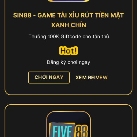
SIN88 - GAME TÀI XỈU RÚT TIỀN MẶT
XANH CHÍN
Thưởng 100K Giftcode cho tân thủ
Đăng ký chơi ngay
CHƠI NGAY
XEM REIVEW