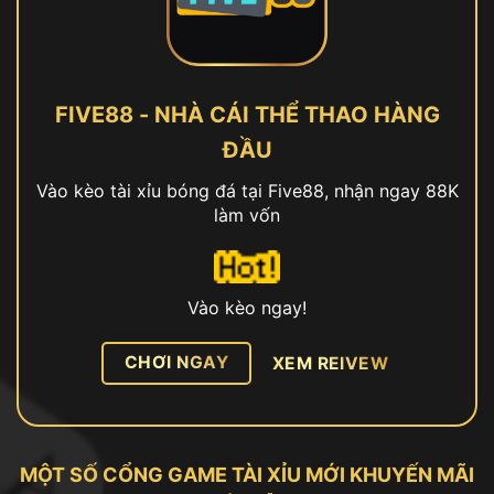
FIVE88 - NHÀ CÁI THỂ THAO HÀNG
ĐẦU
Vào kèo tài xỉu bóng đá tại Five88, nhận ngay 88K
làm vốn
Vào kèo ngay!
CHƠI NGAY
XEM REIVEW
MỘT SỐ CỔNG GAME TÀI XỈU MỚI KHUYẾN MÃI