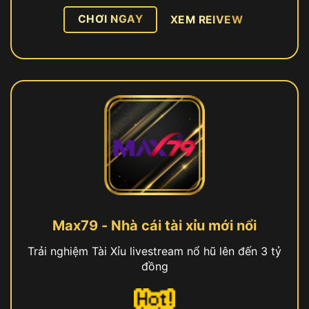
CHƠI NGAY
XEM REIVEW
Max79 - Nhà cái tài xỉu mới nổi
Trải nghiệm Tài Xỉu livestream nổ hũ lên đến 3 tỷ
đồng