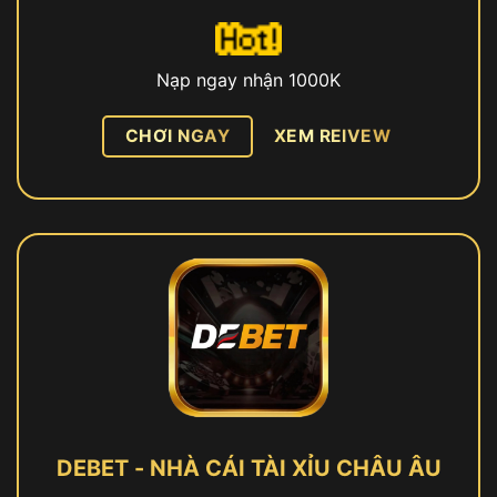
Nạp ngay nhận 1000K
CHƠI NGAY
XEM REIVEW
DEBET - NHÀ CÁI TÀI XỈU CHÂU ÂU