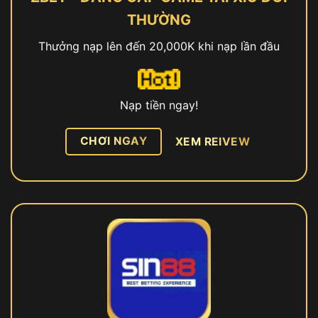
THƯỜNG
Thưởng nạp lên đến 20,000K khi nạp lần đầu
Nạp tiền ngay!
CHƠI NGAY
XEM REIVEW