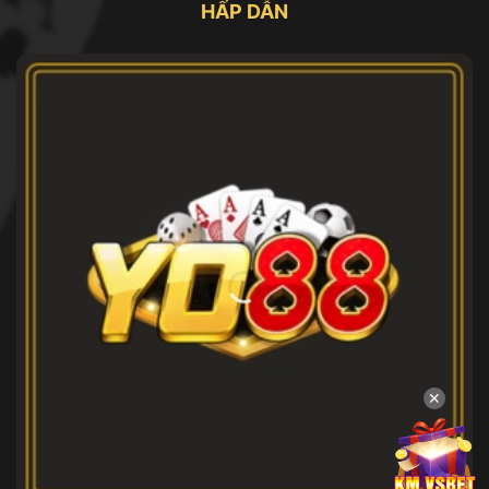
HẤP DẪN
✕