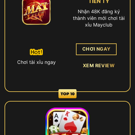
TIỀN TỶ
Nhận 48K đăng ký
thành viên mới chơi tài
xỉu Mayclub
CHƠI NGAY
Chơi tài xỉu ngay
XEM REVIEW