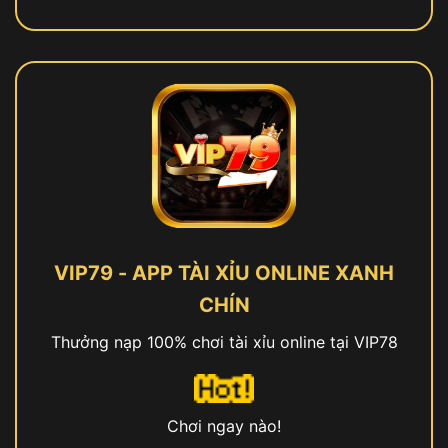
VIP79 - APP TÀI XỈU ONLINE XANH
CHÍN
Thưởng nạp 100% chơi tài xỉu online tại VIP78
Chơi ngay nào!