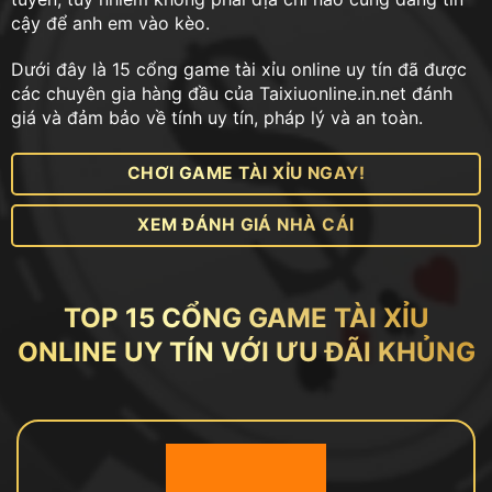
cậy để anh em vào kèo.
Dưới đây là 15 cổng game tài xỉu online uy tín đã được
các chuyên gia hàng đầu của Taixiuonline.in.net đánh
giá và đảm bảo về tính uy tín, pháp lý và an toàn.
CHƠI GAME TÀI XỈU NGAY!
XEM ĐÁNH GIÁ NHÀ CÁI
TOP 15 CỔNG GAME TÀI XỈU
ONLINE UY TÍN VỚI ƯU ĐÃI KHỦNG