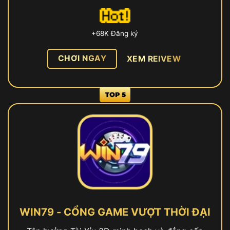
+68K Đăng ký
CHƠI NGAY
XEM REIVEW
WIN79 - CỔNG GAME VƯỢT THỜI ĐẠI