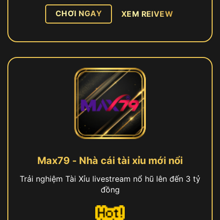
CHƠI NGAY
XEM REIVEW
Max79 - Nhà cái tài xỉu mới nổi
Trải nghiệm Tài Xỉu livestream nổ hũ lên đến 3 tỷ
đồng