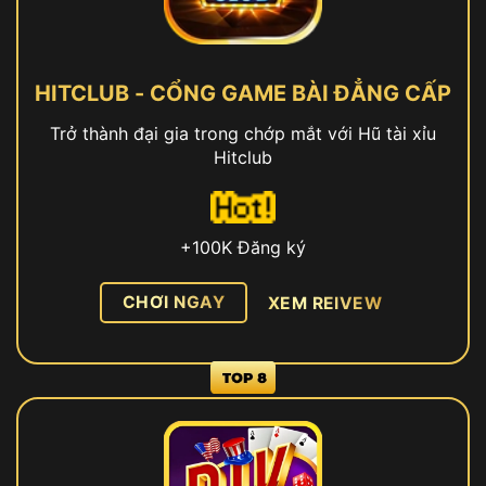
HITCLUB - CỔNG GAME BÀI ĐẲNG CẤP
Trở thành đại gia trong chớp mắt với Hũ tài xỉu
Hitclub
+100K Đăng ký
CHƠI NGAY
XEM REIVEW