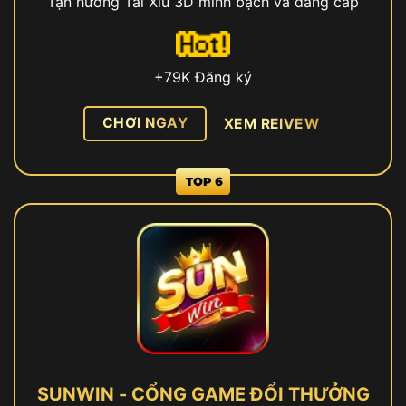
Tận hưởng Tài Xỉu 3D minh bạch và đẳng cấp
+79K Đăng ký
CHƠI NGAY
XEM REIVEW
SUNWIN - CỔNG GAME ĐỔI THƯỞNG