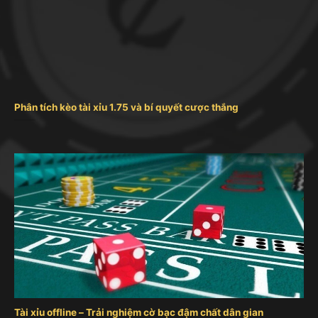
Sunwin là cổng game tài xỉu rất đông người chơi
Tại Việt Nam,
Sun win
đã thu hút một lượng lớn
người chơi, với số lượng thành viên lên tới hàng
triệu người. Sảnh tài xỉu Sunwin chiếm phần lớn
Phân tích kèo tài xỉu 1.75 và bí quyết cược thắng
người chơi trong số đó với hơn 1,000,000 người
chơi.
Tài xỉu offline – Trải nghiệm cờ bạc đậm chất dân gian