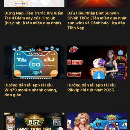
Đừng Nạp Tiền Trước Khi Kiểm
Dấu Hiệu Nhận Biết Sunwin
Tra 4 Điểm này của Hitclub
Chính Thức (Tên miền duy nhất
(hit.club là tên miền duy nhất)
sun.win) và Cảnh báo Lừa đảo
Tiền Nạp
Hướng dẫn tải app tài xỉu
Hướng dẫn tải app tài xỉu
Win79 mobile nhanh chóng,
Rikvip chi tiết nhất 2025
đơn giản