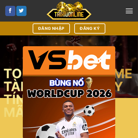
Bỏ
qua
nội
dung
ĐĂNG NHẬP
ĐĂNG KÝ
×
TOP 15 CỔNG GAME
TÀI XỈU ONLINE UY
TÍN VỚI KHUYẾN
MÃI KHỦNG