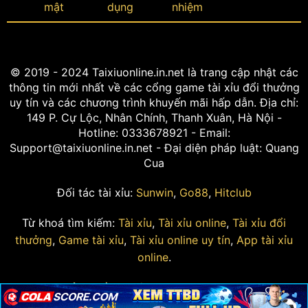
mật
dụng
nhiệm
© 2019 - 2024 Taixiuonline.in.net là trang cập nhật các
thông tin mới nhất về các cổng game tài xỉu đổi thưởng
uy tín và các chương trình khuyến mãi hấp dẫn. Địa chỉ:
149 P. Cự Lộc, Nhân Chính, Thanh Xuân, Hà Nội -
Hotline: 0333678921 - Email:
Support@taixiuonline.in.net
- Đại diện pháp luật: Quang
Cua
Đối tác tài xỉu:
Sunwin
,
Go88
,
Hitclub
Từ khoá tìm kiếm:
Tài xỉu
,
Tài xỉu online
,
Tài xỉu đổi
thưởng
,
Game tài xỉu
,
Tài xỉu online uy tín
,
App tài xỉu
online
.
Bản quyền thuộc taixiuonline.in.net