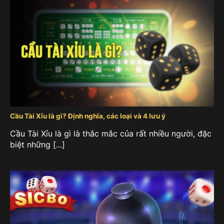
Cầu Tài Xỉu là gì? Định nghĩa, các loại và 4 lưu ý
Cầu Tài Xỉu là gì là thắc mắc của rất nhiều người, đặc
biệt những [...]