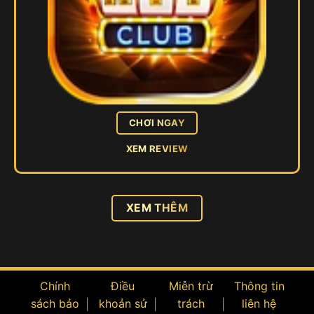
CHƠI NGAY
XEM REVIEW
XEM THÊM
Chính
Điều
Miễn trừ
Thông tin
sách bảo
khoản sử
trách
liên hệ