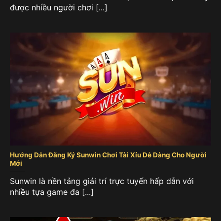
được nhiều người chơi [...]
Hướng Dẫn Đăng Ký Sunwin Chơi Tài Xỉu Dễ Dàng Cho Người
Mới
Sunwin là nền tảng giải trí trực tuyến hấp dẫn với
nhiều tựa game đa [...]