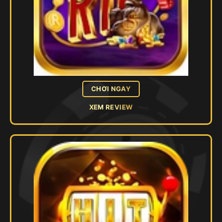
CHƠI NGAY
XEM REVIEW