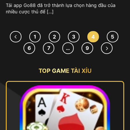
Tải app Go88 đã trở thành lựa chọn hàng đầu của
nhiều cược thủ để [...]
1
2
3
4
5
6
7
…
9
TOP GAME TÀI XỈU