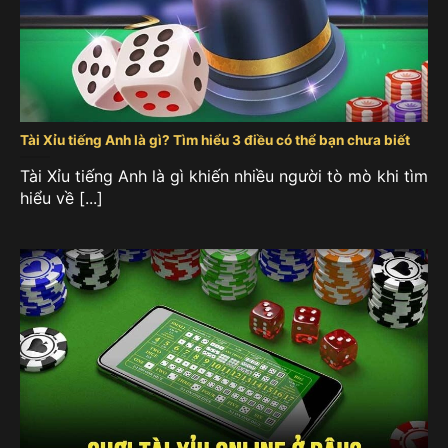
Tài Xỉu tiếng Anh là gì? Tìm hiểu 3 điều có thể bạn chưa biết
Tài Xỉu tiếng Anh là gì khiến nhiều người tò mò khi tìm
hiểu về [...]