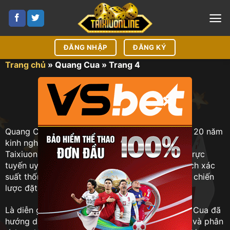
Bỏ
qua
nội
dung
ĐĂNG NHẬP
ĐĂNG KÝ
Trang chủ
»
Quang Cua
»
Trang 4
QUANG CUA
×
Quang Cua, chuyên gia tài xỉu hàng đầu với hơn 20 năm
kinh nghiệm trong ngành, là CEO của website
Taixiuonline.in.net và cố vấn cho các sòng bạc trực
tuyến uy tín. Ông nổi tiếng với khả năng phân tích xác
suất thống kê và áp dụng lý thuyết trò chơi vào chiến
lược đặt cược tài xỉu.
Là diễn giả tại các hội thảo game online, Quang Cua đã
hướng dẫn nhiều người chơi mới về quản lý vốn và phân