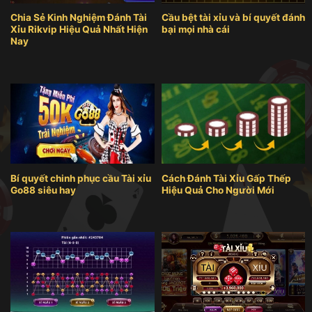
Chia Sẻ Kinh Nghiệm Đánh Tài
Cầu bệt tài xỉu và bí quyết đánh
Xỉu Rikvip Hiệu Quả Nhất Hiện
bại mọi nhà cái
Nay
Bí quyết chinh phục cầu Tài xỉu
Cách Đánh Tài Xỉu Gấp Thếp
Go88 siêu hay
Hiệu Quả Cho Người Mới