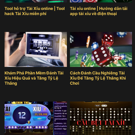
Tool hỗ trợ Tài Xỉu online | Tool
Tài xỉu online | Hướng dẫn tải
hack Tài Xỉu miễn phí
app tài xỉu về điện thoại
Khám Phá Phần Mềm Đánh Tài
Cách Đánh Cầu Nghiêng Tài
Xỉu Hiệu Quả và Tăng Tỷ Lệ
Xỉu Để Tăng Tỷ Lệ Thắng Khi
Thắng
Chơi