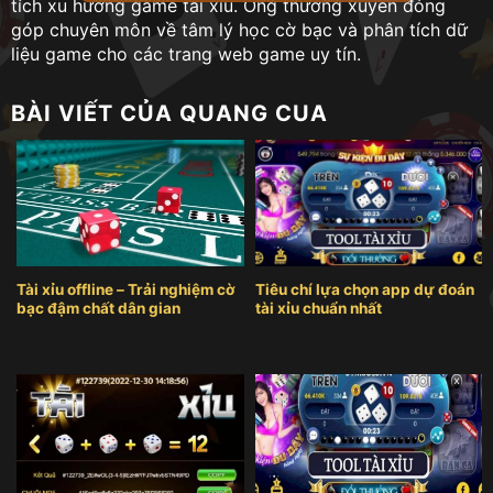
tích xu hướng game tài xỉu. Ông thường xuyên đóng
góp chuyên môn về tâm lý học cờ bạc và phân tích dữ
liệu game cho các trang web game uy tín.
BÀI VIẾT CỦA QUANG CUA
Tài xỉu offline – Trải nghiệm cờ
Tiêu chí lựa chọn app dự đoán
bạc đậm chất dân gian
tài xỉu chuẩn nhất