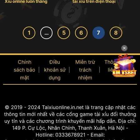
Xỉu online luôn thắng
tài xỉu trên điện thoại
1
…
5
6
7
8
✕
Chính
Điều
Miễn trừ
Thông tin
sách bảo
khoản sử
trách
liên hệ
mật
dụng
nhiệm
© 2019 - 2024 Taixiuonline.in.net là trang cập nhật các
thông tin mới nhất về các cổng game tài xỉu đổi thưởng
uy tín và các chương trình khuyến mãi hấp dẫn. Địa chỉ:
149 P. Cự Lộc, Nhân Chính, Thanh Xuân, Hà Nội -
Hotline: 0333678921 - Email: