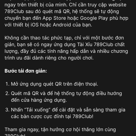
ngay trên thiết bị của mình. Chỉ cần truy cập website
789Club sau đó quét mã QR, hệ thống sẽ tự động
chuyển bạn đến App Store hoặc Google Play phù hợp
với thiết bị iOS hoặc Android của bạn.
Không cần thao tác phức tạp, chỉ với một bước đơn
giản, bạn sẽ có ngay ứng dụng Tài Xỉu 789Club chất
lượng, đầy đủ các tính năng hấp dẫn và nhiều chương
trình ưu đãi dành riêng cho người chơi.
Bước tải đơn giản:
Mở ứng dụng quét QR trên điện thoại.
Quét mã QR và để hệ thống tự động điều hướng
đến cửa hàng ứng dụng.
Nhấn “Tải xuống” để cài đặt và sẵn sàng tham gia
các bàn cược cực đỉnh tại 789Club!
Tham gia ngay, tận hưởng cơ hội thắng lớn cùng
789Club!