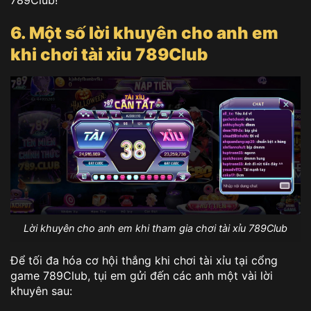
6. Một số lời khuyên cho anh em
khi chơi tài xỉu 789Club
Lời khuyên cho anh em khi tham gia chơi tài xỉu 789Club
Để tối đa hóa cơ hội thắng khi chơi tài xỉu tại cổng
game 789Club, tụi em gửi đến các anh một vài lời
khuyên sau: