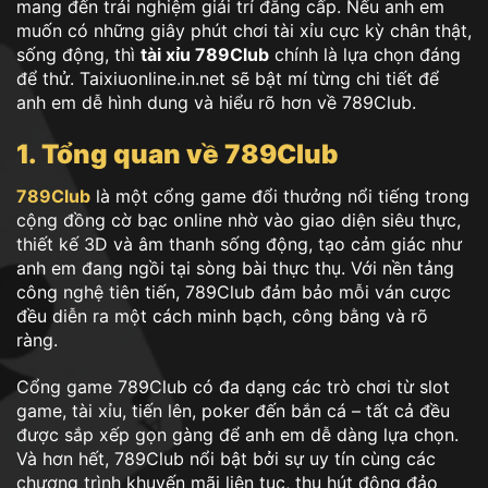
mang đến trải nghiệm giải trí đẳng cấp. Nếu anh em
muốn có những giây phút chơi tài xỉu cực kỳ chân thật,
sống động, thì
tài xỉu 789Club
chính là lựa chọn đáng
để thử. Taixiuonline.in.net sẽ bật mí từng chi tiết để
anh em dễ hình dung và hiểu rõ hơn về 789Club.
1. Tổng quan về 789Club
789Club
là một cổng game đổi thưởng nổi tiếng trong
cộng đồng cờ bạc online nhờ vào giao diện siêu thực,
thiết kế 3D và âm thanh sống động, tạo cảm giác như
anh em đang ngồi tại sòng bài thực thụ. Với nền tảng
công nghệ tiên tiến, 789Club đảm bảo mỗi ván cược
đều diễn ra một cách minh bạch, công bằng và rõ
ràng.
Cổng game 789Club có đa dạng các trò chơi từ slot
game, tài xỉu, tiến lên, poker đến bắn cá – tất cả đều
được sắp xếp gọn gàng để anh em dễ dàng lựa chọn.
Và hơn hết, 789Club nổi bật bởi sự uy tín cùng các
chương trình khuyến mãi liên tục, thu hút đông đảo