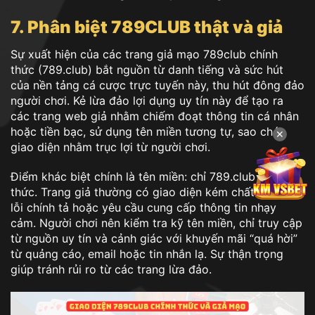
7. Phân biệt 789CLUB thật và giả
Sự xuất hiện của các trang giả mạo 789club chính
thức (789.club) bắt nguồn từ danh tiếng và sức hút
của nền tảng cá cược trực tuyến này, thu hút đông đảo
người chơi. Kẻ lừa đảo lợi dụng uy tín này để tạo ra
các trang web giả nhằm chiếm đoạt thông tin cá nhân
hoặc tiền bạc, sử dụng tên miền tương tự, sao chép
✕
giao diện nhằm trục lợi từ người chơi.
Điểm khác biệt chính là tên miền: chỉ 789.club là chính
thức. Trang giả thường có giao diện kém chất lượng,
lỗi chính tả hoặc yêu cầu cung cấp thông tin nhạy
cảm. Người chơi nên kiểm tra kỹ tên miền, chỉ truy cập
từ nguồn uy tín và cảnh giác với khuyến mãi “quá hời”
từ quảng cáo, email hoặc tin nhắn lạ. Sự thận trọng
giúp tránh rủi ro từ các trang lừa đảo.