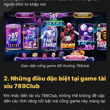
người chơi từ khắp nơi.
Giao diện cổng game đổi thưởng 789club
2. Những điều đặc biệt tại game tài
xỉu 789Club
Khi nhắc đến tài xỉu 789Club, không thể không đề cập
đến các tính năng nổi bật mà cổng game này mang lại: