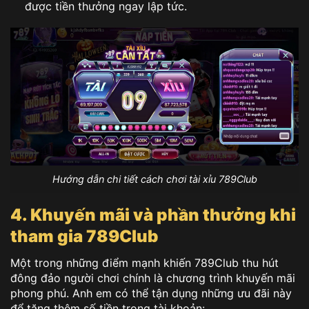
được tiền thưởng ngay lập tức.
Hướng dẫn chi tiết cách chơi tài xỉu 789Club
4. Khuyến mãi và phần thưởng khi
tham gia 789Club
Một trong những điểm mạnh khiến 789Club thu hút
đông đảo người chơi chính là chương trình khuyến mãi
phong phú. Anh em có thể tận dụng những ưu đãi này
để tăng thêm số tiền trong tài khoản: