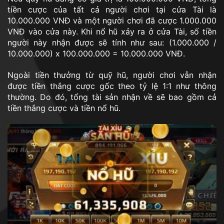
tiền cược của tất cả người chơi tại cửa Tài là
10.000.000 VNĐ và một người chơi đã cược 1.000.000
VNĐ vào cửa này. Khi nổ hũ xảy ra ở cửa Tài, số tiền
người này nhận được sẽ tính như sau: (1.000.000 /
10.000.000) x 100.000.000 = 10.000.000 VNĐ.
Ngoài tiền thưởng từ quỹ hũ, người chơi vẫn nhận
được tiền thắng cược gốc theo tỷ lệ 1:1 như thông
thường. Do đó, tổng tài sản nhận về sẽ bao gồm cả
tiền thắng cược và tiền nổ hũ.