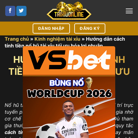
Bỏ
qua
nội
dung
ĐĂNG NHẬP
ĐĂNG KÝ
Trang chủ
»
Kinh nghiệm tài xỉu
»
Hướng dẫn cách
tính tiền nổ hũ tài xỉu tối ưu hóa lợi nhuận
×
HƯỚNG DẪN CÁCH TÍNH
TIỀN NỔ HŨ TÀI XỈU TỐI ƯU
HÓA LỢI NHUẬN
Nổ hũ tài xỉu là một trong những hình thức giải trí trực
tuyến phổ biến, thu hút đông đảo người tham gia nhờ
cơ chế trúng thưởng lớn và tính giải trí cao. Dù tham
gia thường xuyên, không phải ai cũng nắm rõ quy tắc
cách tính tiền nổ hũ tài xỉu
thực nhận khi may mắn