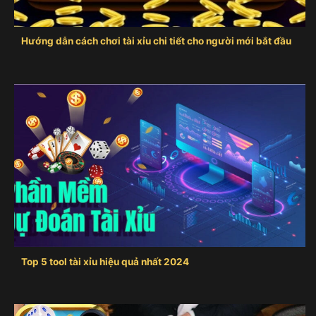
Hướng dẫn cách chơi tài xỉu chi tiết cho người mới bắt đầu
Top 5 tool tài xỉu hiệu quả nhất 2024