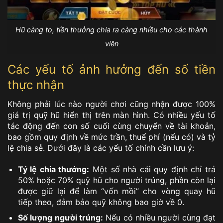
Hũ càng to, tiền thưởng chia ra càng nhiều cho các thành
viên
Các yếu tố ảnh hưởng đến số tiền
thực nhận
Không phải lúc nào người chơi cũng nhận được 100%
giá trị quỹ hũ hiển thị trên màn hình. Có nhiều yếu tố
tác động đến con số cuối cùng chuyển về tài khoản,
bao gồm quy định về mức trần, thuế phí (nếu có) và tỷ
lệ chia sẻ. Dưới đây là các yếu tố chính cần lưu ý:
Tỷ lệ chia thưởng:
Một số nhà cái quy định chỉ trả
50% hoặc 70% quỹ hũ cho người trúng, phần còn lại
được giữ lại để làm “vốn mồi” cho vòng quay hũ
tiếp theo, đảm bảo quỹ không bao giờ về 0.
Số lượng người trúng:
Nếu có nhiều người cùng đạt