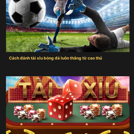
Cách đánh tài xỉu bóng đá luôn thắng từ cao thủ