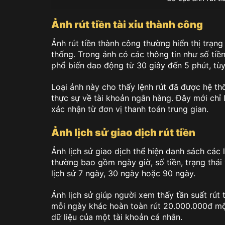
Ảnh rút tiền tài xỉu thành công
Ảnh rút tiền thành công thường hiển thị trạn
thống. Trong ảnh có các thông tin như số tiền 
phổ biến dao động từ 30 giây đến 5 phút, tùy
Loại ảnh này cho thấy lệnh rút đã được hệ th
thực sự về tài khoản ngân hàng. Đây mới chỉ 
xác nhận từ đơn vị thanh toán trung gian.
Ảnh lịch sử giao dịch rút tiền
Ảnh lịch sử giao dịch thể hiện danh sách các 
thường bao gồm ngày giờ, số tiền, trạng thá
lịch sử 7 ngày, 30 ngày hoặc 90 ngày.
Ảnh lịch sử giúp người xem thấy tần suất rút ti
mỗi ngày khác hoàn toàn rút 20.000.000đ một 
dữ liệu của một tài khoản cá nhân.