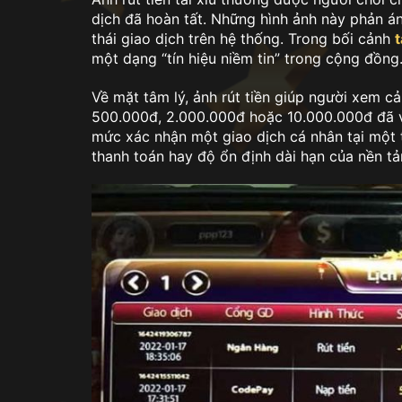
dịch đã hoàn tất. Những hình ảnh này phản ánh 
thái giao dịch trên hệ thống. Trong bối cảnh
t
một dạng “tín hiệu niềm tin” trong cộng đồng.
Về mặt tâm lý, ảnh rút tiền giúp người xem c
500.000đ, 2.000.000đ hoặc 10.000.000đ đã về
mức xác nhận một giao dịch cá nhân tại một 
thanh toán hay độ ổn định dài hạn của nền tả