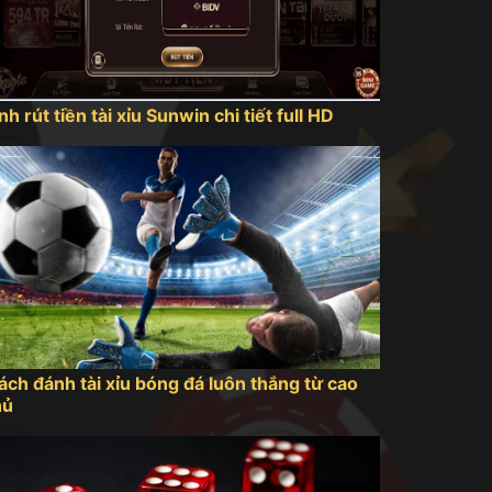
nh rút tiền tài xỉu Sunwin chi tiết full HD
ách đánh tài xỉu bóng đá luôn thắng từ cao
hủ