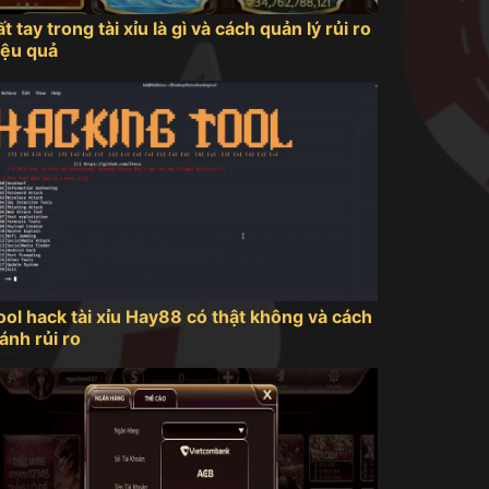
ất tay trong tài xỉu là gì và cách quản lý rủi ro
iệu quả
ool hack tài xỉu Hay88 có thật không và cách
ránh rủi ro