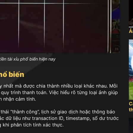
Ả
iền tài xỉu phổ biến hiện nay
phổ biến
uy nhất mà được chia thành nhiều loại khác nhau. Mỗi
uy trình thanh toán. Việc hiểu rõ từng loại ảnh giúp
n nhận cảm tính.
C
t
thái “thành công”, lịch sử giao dịch hoặc thông báo
ác dữ liệu như transaction ID, timestamp, số dư trước
 khi phân tích tính xác thực.