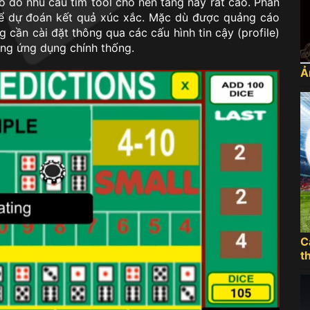
 đó nhu cầu tìm tool cho nền tảng này rất cao. Phần
ể dự đoán kết quả xúc xắc. Mặc dù được quảng cáo
 cần cài đặt thông qua các cấu hình tin cậy (profile)
hàng ứng dụng chính thống.
Ả
C
t