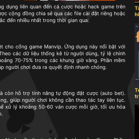
ng dụng liên quan đến cá cược hoặc hack game trên
T
c cộng đồng chia sẻ qua các file cài đặt riêng hoặc
h
ắc đến nhiều nhất trong thời gian qua:
iệt cho cổng game Manvip. Ứng dụng này nổi bật với
Theo các dữ liệu thống kê từ người dùng, tỷ lệ chính
hoảng 70-75% trong các khung giờ vàng. Phần mềm
iúp người chơi đưa ra quyết định nhanh chóng.
T
 còn hỗ trợ tính năng tự động đặt cược (auto bet).
t
g, giúp người chơi không cần thao tác tay liên tục.
hể xử lý khoảng 50-60 ván cược mỗi giờ, tối ưu hóa
p.