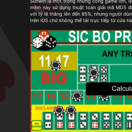
Sunwin là một trong những cổng game lớn, do
mềm này sử dụng thuật toán giải mã MD5 đ
với tỷ lệ thắng lên đến 85%, nhưng người dùng
trên iOS chứ không thể tải trực tiếp từ cửa 