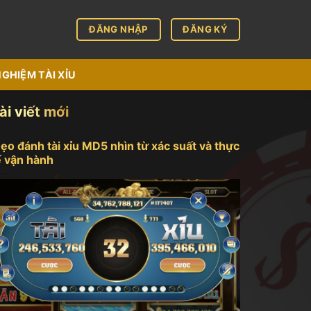
ĐĂNG NHẬP
ĐĂNG KÝ
NGHIỆM TÀI XỈU
ài viết mới
ẹo đánh tài xỉu MD5 nhìn từ xác suất và thực
ế vận hành