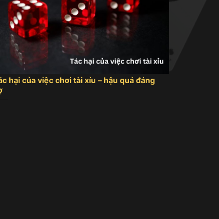
ác hại của việc chơi tài xỉu – hậu quả đáng
ợ