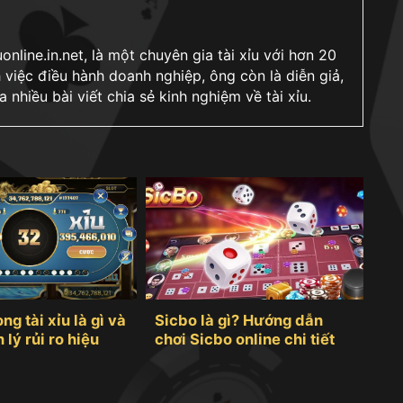
nline.in.net, là một chuyên gia tài xỉu với hơn 20
việc điều hành doanh nghiệp, ông còn là diễn giả,
a nhiều bài viết chia sẻ kinh nghiệm về tài xỉu.
ong tài xỉu là gì và
Sicbo là gì? Hướng dẫn
lý rủi ro hiệu
chơi Sicbo online chi tiết