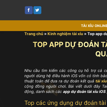
Bỏ
qua
nội
dung
TÀI XỈU ONLIN
Trang chủ
»
Kinh nghiệm tài xỉu
»
Top app dự
TOP APP DỰ ĐOÁN TÀI
QU
Nhu cầu tìm kiếm các công cụ hỗ trợ cá cư
người dùng hệ điều hành iOS vốn có tính bả
thuật toán để đưa ra dự đoán kết quả
tài xỉ
cộng đồng người chơi. Bài viết dưới đây Taix
động, danh sách các
app dự đoán tài xỉu iOS
Top các ứng dụng dự đoán tài 