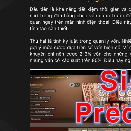
Đầu tiên là khả năng tiết kiệm thời gian và 
nhớ trong đầu hàng chục ván cược trước đó
quan ngay trên màn hình điện thoại. Điều nà
tỉnh táo cần thiết.
Thứ hai là tính kỷ luật trong quản lý vốn. Nhi
gợi ý mức cược dựa trên số vốn hiện có. Ví 
khuyên chỉ nên cược 2-3% vốn cho những v
những ván có xác suất trên 80%. Điều này ngăn