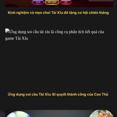
Kinh nghiệm và mẹo chơi Tài Xỉu để tăng cơ hội chiến thắng
Ứng dụng soi cầu Tài Xỉu: Bí quyết thành công của Cao Thủ