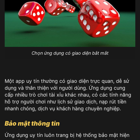
Chọn ứng dụng có giao diện bắt mắt
Một app uy tín thường có giao diện trực quan, dễ sử
dụng và thân thiện với người dùng. Ứng dụng cung
cấp nhiều trò chơi tài xỉu khác nhau, có các tính năng
hỗ trợ người chơi như lịch sử giao dịch, nạp rút tiền
nhanh chóng, dịch vụ khách hàng chuyên nghiệp.
Bảo mật thông tin
Ứng dụng uy tín luôn trang bị hệ thống bảo mật hiện