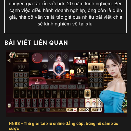
chuyên gia tài xỉu với hơn 20 năm kinh nghiệm. Bên
cạnh việc điều hành doanh nghiệp, ông còn là diễn
giả, nhà cố vấn và là tác giả của nhiều bài viết chia
sẻ kinh nghiệm về tài xỉu.
BÀI VIẾT LIÊN QUAN
HN88 – Thế giới tài xỉu online đẳng cấp, bùng nổ cảm xúc
cược