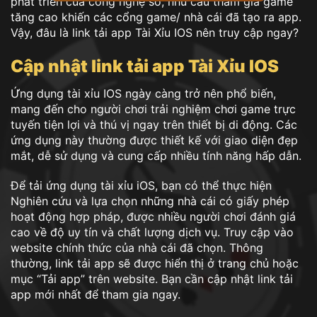
phát triển của công nghệ số, nhu cầu tham gia game
tăng cao khiến các cổng game/ nhà cái đã tạo ra app.
Vậy, đâu là link tải app Tài Xỉu IOS nên truy cập ngay?
Cập nhật link tải app Tài Xỉu IOS
Ứng dụng tài xỉu IOS ngày càng trở nên phổ biến,
mang đến cho người chơi trải nghiệm chơi game trực
tuyến tiện lợi và thú vị ngay trên thiết bị di động. Các
ứng dụng này thường được thiết kế với giao diện đẹp
mắt, dễ sử dụng và cung cấp nhiều tính năng hấp dẫn.
Để tải ứng dụng tài xỉu iOS, bạn có thể thực hiện
Nghiên cứu và lựa chọn những nhà cái có giấy phép
hoạt động hợp pháp, được nhiều người chơi đánh giá
cao về độ uy tín và chất lượng dịch vụ. Truy cập vào
website chính thức của nhà cái đã chọn. Thông
thường, link tải app sẽ được hiển thị ở trang chủ hoặc
mục “Tải app” trên website. Bạn cần cập nhật link tải
app mới nhất để tham gia ngay.