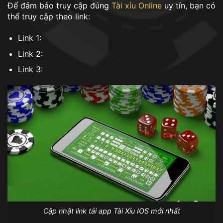
Để đảm bảo truy cập đúng
Tài xỉu Online
uy tín, bạn có
thể truy cập theo link:
Link 1:
Link 2:
Link 3:
Cập nhật link tải app Tài Xỉu IOS mới nhất