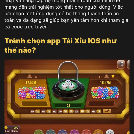
nhật và nâng cấp hệ thống thanh toán của mình để
mang đến trải nghiệm tốt nhất cho người dùng. Việc
lựa chọn một ứng dụng có hệ thống thanh toán an
toàn và đa dạng sẽ giúp bạn yên tâm hơn khi tham gia
cá cược trực tuyến.
Tránh chọn app Tài Xỉu IOS như
thế nào?