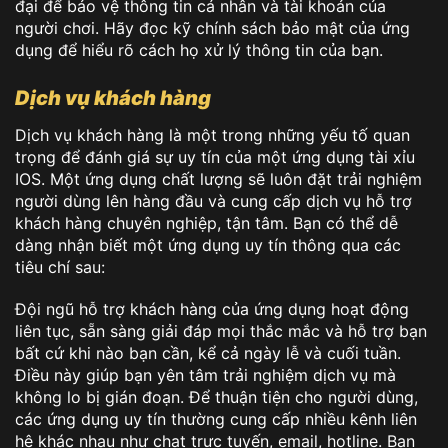
đại để bảo vệ thông tin cá nhân và tài khoản của
người chơi. Hãy đọc kỹ chính sách bảo mật của ứng
dụng để hiểu rõ cách họ xử lý thông tin của bạn.
Dịch vụ khách hàng
Dịch vụ khách hàng là một trong những yếu tố quan
trọng để đánh giá sự uy tín của một ứng dụng tài xỉu
IOS. Một ứng dụng chất lượng sẽ luôn đặt trải nghiệm
người dùng lên hàng đầu và cung cấp dịch vụ hỗ trợ
khách hàng chuyên nghiệp, tận tâm. Bạn có thể dễ
dàng nhận biết một ứng dụng uy tín thông qua các
tiêu chí sau:
Đội ngũ hỗ trợ khách hàng của ứng dụng hoạt động
liên tục, sẵn sàng giải đáp mọi thắc mắc và hỗ trợ bạn
bất cứ khi nào bạn cần, kể cả ngày lễ và cuối tuần.
Điều này giúp bạn yên tâm trải nghiệm dịch vụ mà
không lo bị gián đoạn. Để thuận tiện cho người dùng,
các ứng dụng uy tín thường cung cấp nhiều kênh liên
hệ khác nhau như chat trực tuyến, email, hotline. Bạn