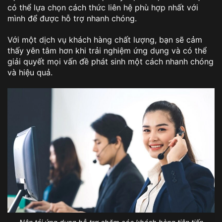
có thể lựa chọn cách thức liên hệ phù hợp nhất với
mình để được hỗ trợ nhanh chóng.
Với một dịch vụ khách hàng chất lượng, bạn sẽ cảm
thấy yên tâm hơn khi trải nghiệm ứng dụng và có thể
giải quyết mọi vấn đề phát sinh một cách nhanh chóng
và hiệu quả.