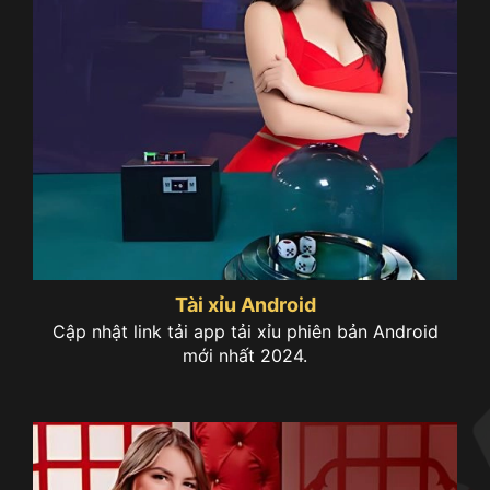
Tài xỉu Android
Cập nhật link tải app tải xỉu phiên bản Android
mới nhất 2024.