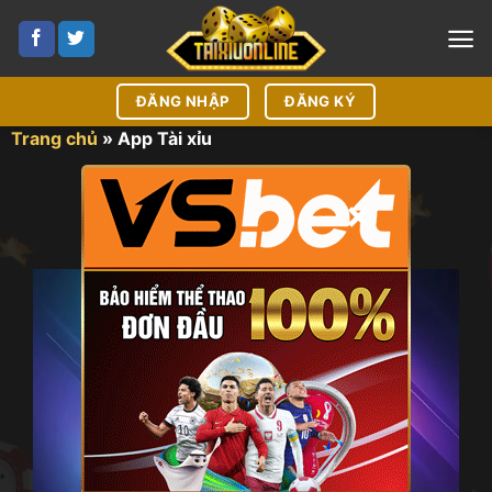
Bỏ
qua
nội
dung
ĐĂNG NHẬP
ĐĂNG KÝ
Trang chủ
»
App Tài xỉu
APP TÀI XỈU
×