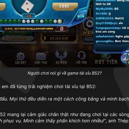
Người chơi nói gì về game tài xỉu B52?
 em đã từng trải nghiệm chơi tài xỉu tại B52:
 đấu. Mọi thứ đều diễn ra một cách công bằng và minh bạch
B52 mang lại cảm giác chân thật như đang chơi tại các sòng
h phục vụ. Mình cảm thấy phấn khích hơn nhiều!”
, anh Thép