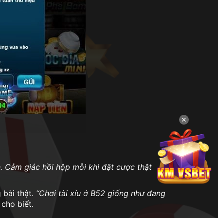
✕
. Cảm giác hồi hộp mỗi khi đặt cược thật
 bài thật.
“Chơi tài xỉu ở B52 giống như đang
 cho biết.