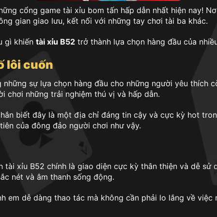
ững cổng game tài xỉu bom tấn hấp dẫn nhất hiện nay! N
ng gian giao lưu, kết nối với những tay chơi tài ba khác.
u gì khiến
tài xỉu B52
trở thành lựa chọn hàng đầu của nhiề
ố lôi cuốn
 những sự lựa chọn hàng đầu cho những người yêu thích cờ
 chơi những trải nghiệm thú vị và hấp dẫn.
ắn biết đây là một địa chỉ đáng tin cậy và cực kỳ hot tron
 tiên của đông đảo người chơi như vậy.
tài xỉu B52 chính là giao diện cực kỳ thân thiện và dễ sử
 sắc nét và âm thanh sống động.
anh em dễ dàng thao tác mà không cần phải lo lắng về việc