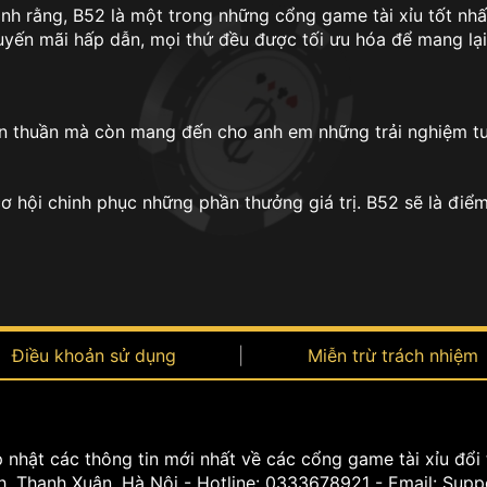
h rằng, B52 là một trong những cổng game tài xỉu tốt nhất
yến mãi hấp dẫn, mọi thứ đều được tối ưu hóa để mang lại 
đơn thuần mà còn mang đến cho anh em những trải nghiệm tu
 hội chinh phục những phần thưởng giá trị. B52 sẽ là đi
Điều khoản sử dụng
Miễn trừ trách nhiệm
ập nhật các thông tin mới nhất về các cổng game tài xỉu đổi
nh, Thanh Xuân, Hà Nội - Hotline: 0333678921 - Email:
Suppo