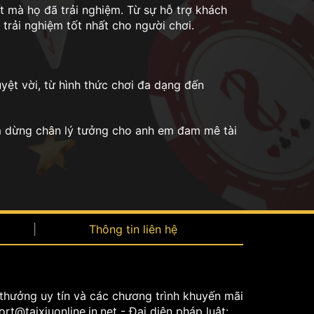
 mà họ đã trải nghiệm. Từ sự hỗ trợ khách
trải nghiệm tốt nhất cho người chơi.
yệt vời, từ hình thức chơi đa dạng đến
ểm dừng chân lý tưởng cho anh em đam mê tài
Thông tin liên hệ
 thưởng uy tín và các chương trình khuyến mãi
rt@taixiuonline.in.net
- Đại diện pháp luật: