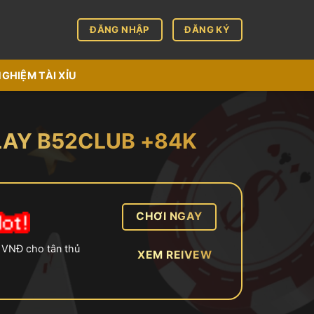
ĐĂNG NHẬP
ĐĂNG KÝ
NGHIỆM TÀI XỈU
PLAY B52CLUB +84K
CHƠI NGAY
 VNĐ cho tân thủ
XEM REIVEW