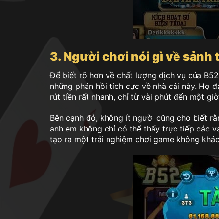
3. Người chơi nói gì về sảnh 
Để biết rõ hơn về chất lượng dịch vụ của B52
những phản hồi tích cực về nhà cái này. Họ đán
rút tiền rất nhanh, chỉ từ vài phút đến một gi
Bên cạnh đó, không ít người cũng cho biết rằn
anh em không chỉ có thể thấy trực tiếp các v
tạo ra một trải nghiệm chơi game không khác 