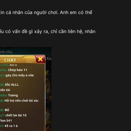
tin cá nhân của người chơi. Anh em có thể
 có vấn đề gì xảy ra, chỉ cần liên hệ, nhân