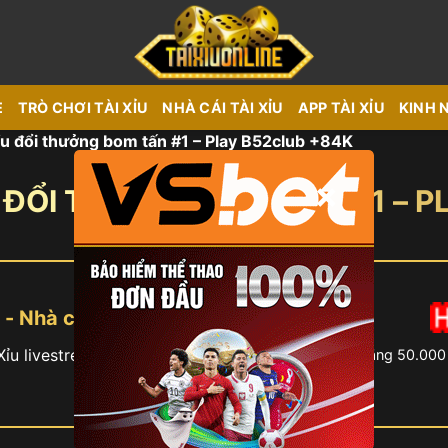
E
TRÒ CHƠI TÀI XỈU
NHÀ CÁI TÀI XỈU
APP TÀI XỈU
KINH 
xỉu đổi thưởng bom tấn #1 – Play B52club +84K
×
ỈU ĐỔI THƯỞNG BOM TẤN #1 – 
- Nhà cái tài xỉu mới nổi
Xỉu livestream nổ hũ lên đến 3 tỷ đồng
Tặng 50.000