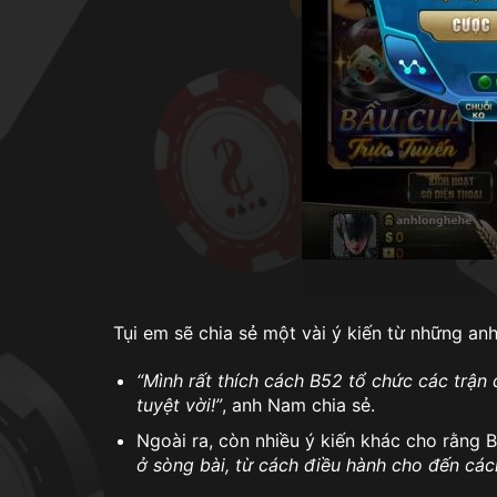
Tụi em sẽ chia sẻ một vài ý kiến từ những anh
“Mình rất thích cách B52 tổ chức các trận
tuyệt vời!”
, anh Nam chia sẻ.
Ngoài ra, còn nhiều ý kiến khác cho rằng 
ở sòng bài, từ cách điều hành cho đến các