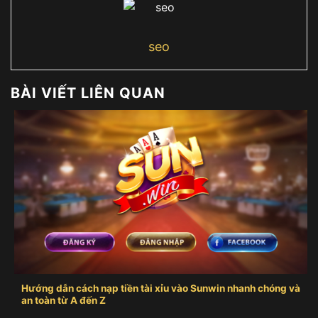
seo
BÀI VIẾT LIÊN QUAN
Hướng dẫn cách nạp tiền tài xỉu vào Sunwin nhanh chóng và
an toàn từ A đến Z