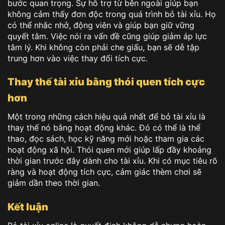
bước quan trọng. Sự hỗ trợ từ bên ngoài giúp bạn
không cảm thấy đơn độc trong quá trình bỏ tài xỉu. Họ
có thể nhắc nhở, động viên và giúp bạn giữ vững
quyết tâm. Việc nói ra vấn đề cũng giúp giảm áp lực
tâm lý. Khi không còn phải che giấu, bạn sẽ dễ tập
trung hơn vào việc thay đổi tích cực.
Thay thế tài xỉu bằng thói quen tích cực
hơn
Một trong những cách hiệu quả nhất để bỏ tài xỉu là
thay thế nó bằng hoạt động khác. Đó có thể là thể
thao, đọc sách, học kỹ năng mới hoặc tham gia các
hoạt động xã hội. Thói quen mới giúp lấp đầy khoảng
thời gian trước đây dành cho tài xỉu. Khi có mục tiêu rõ
ràng và hoạt động tích cực, cảm giác thèm chơi sẽ
giảm dần theo thời gian.
Kết luận