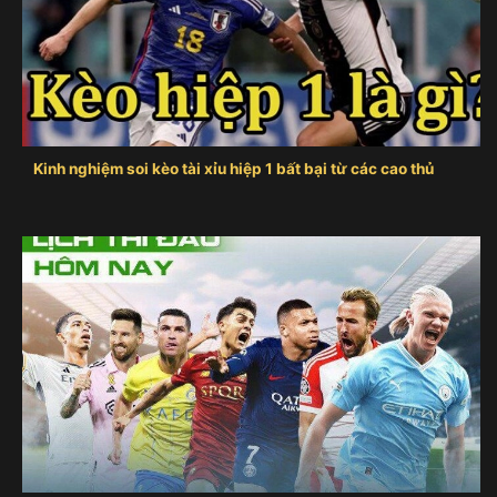
Kinh nghiệm soi kèo tài xỉu hiệp 1 bất bại từ các cao thủ