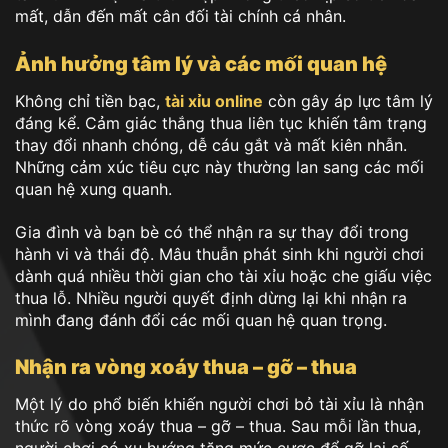
mất, dẫn đến mất cân đối tài chính cá nhân.
Ảnh hưởng tâm lý và các mối quan hệ
Không chỉ tiền bạc,
tài xỉu online
còn gây áp lực tâm lý
đáng kể. Cảm giác thắng thua liên tục khiến tâm trạng
thay đổi nhanh chóng, dễ cáu gắt và mất kiên nhẫn.
Những cảm xúc tiêu cực này thường lan sang các mối
quan hệ xung quanh.
Gia đình và bạn bè có thể nhận ra sự thay đổi trong
hành vi và thái độ. Mâu thuẫn phát sinh khi người chơi
dành quá nhiều thời gian cho tài xỉu hoặc che giấu việc
thua lỗ. Nhiều người quyết định dừng lại khi nhận ra
mình đang đánh đổi các mối quan hệ quan trọng.
Nhận ra vòng xoáy thua – gỡ – thua
Một lý do phổ biến khiến người chơi bỏ tài xỉu là nhận
thức rõ vòng xoáy thua – gỡ – thua. Sau mỗi lần thua,