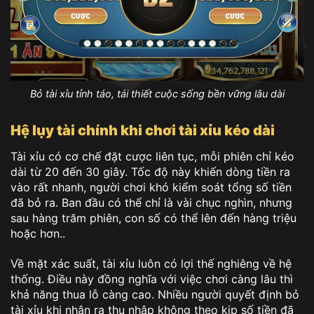
Bỏ tài xỉu tỉnh táo, tái thiết cuộc sống bền vững lâu dài
Hệ lụy tài chính khi chơi tài xỉu kéo dài
Tài xỉu có cơ chế đặt cược liên tục, mỗi phiên chỉ kéo
dài từ 20 đến 30 giây. Tốc độ này khiến dòng tiền ra
vào rất nhanh, người chơi khó kiểm soát tổng số tiền
đã bỏ ra. Ban đầu có thể chỉ là vài chục nghìn, nhưng
sau hàng trăm phiên, con số có thể lên đến hàng triệu
hoặc hơn..
Về mặt xác suất, tài xỉu luôn có lợi thế nghiêng về hệ
thống. Điều này đồng nghĩa với việc chơi càng lâu thì
khả năng thua lỗ càng cao. Nhiều người quyết định bỏ
tài xỉu khi nhận ra thu nhập không theo kịp số tiền đã