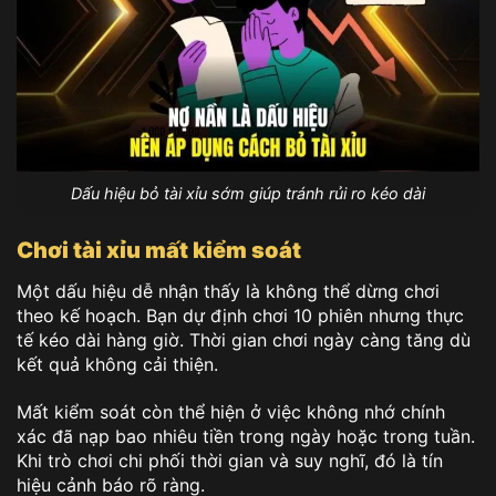
Dấu hiệu bỏ tài xỉu sớm giúp tránh rủi ro kéo dài
Chơi tài xỉu mất kiểm soát
Một dấu hiệu dễ nhận thấy là không thể dừng chơi
theo kế hoạch. Bạn dự định chơi 10 phiên nhưng thực
tế kéo dài hàng giờ. Thời gian chơi ngày càng tăng dù
kết quả không cải thiện.
Mất kiểm soát còn thể hiện ở việc không nhớ chính
xác đã nạp bao nhiêu tiền trong ngày hoặc trong tuần.
Khi trò chơi chi phối thời gian và suy nghĩ, đó là tín
hiệu cảnh báo rõ ràng.