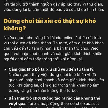
Khi tài xỉu trở thành nguồn gây áp lực thay vì thư giãn,
việc dừng lại là cần thiết để bảo vệ sức khỏe tinh thần.
Dừng chơi tài xỉu có thật sự khó
không?
Nhiều người cho rằng bỏ tài xỉu online là điều rất khó
vì thói quen đã hình thành. Thực tế, cảm giác khó khăn
chủ yếu đến từ tâm lý hơn là bản thân trò chơi. Việc
quen với nhịp chơi nhanh và cảm giác kích thích khiến
người chơi cảm thấy trống trải khi dừng lại.
Cảm giác khó bỏ tài xỉu chủ yếu đến từ tâm lý:
Nhiều người thấy việc dừng chơi khó khăn vì đã
quen với nhịp chơi nhanh và cảm giác kích thích liên
tục. Khi dừng lại, cảm giác trống trải khiến họ lầm
tưởng rằng bản thân không thể từ bỏ.
Bản thân trò chơi không tạo ra rào cản không thể
vượt qua:
Tài xỉu hoạt động theo cơ chế xác suất