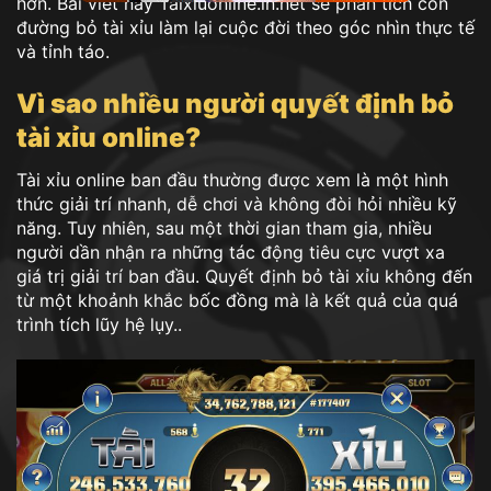
hơn. Bài viết này Taixiuonline.in.net sẽ phân tích con
đường bỏ tài xỉu làm lại cuộc đời theo góc nhìn thực tế
và tỉnh táo.
Vì sao nhiều người quyết định bỏ
tài xỉu online?
Tài xỉu online ban đầu thường được xem là một hình
thức giải trí nhanh, dễ chơi và không đòi hỏi nhiều kỹ
năng. Tuy nhiên, sau một thời gian tham gia, nhiều
người dần nhận ra những tác động tiêu cực vượt xa
giá trị giải trí ban đầu. Quyết định bỏ tài xỉu không đến
từ một khoảnh khắc bốc đồng mà là kết quả của quá
trình tích lũy hệ lụy..