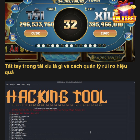
Tất tay trong tài xỉu là gì và cách quản lý rủi ro hiệu
quả