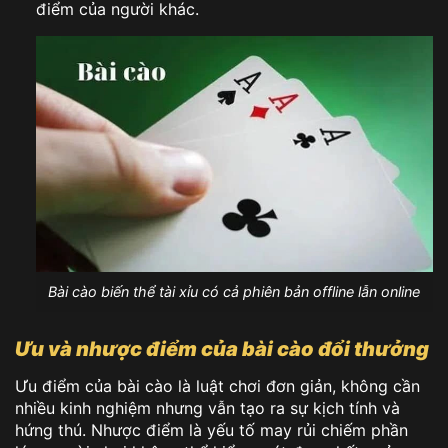
điểm của người khác.
Bài cào biến thể tài xỉu có cả phiên bản offline lẫn online
Ưu và nhược điểm của bài cào đổi thưởng
Ưu điểm của bài cào là luật chơi đơn giản, không cần
nhiều kinh nghiệm nhưng vẫn tạo ra sự kịch tính và
hứng thú. Nhược điểm là yếu tố may rủi chiếm phần