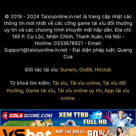
© 2019 - 2024 Taixiuonline.in.net là trang cập nhật các
thông tin mới nhất về các cổng game tài xỉu đổi thưởng
uy tín và các chương trình khuyến mãi hấp dẫn. Địa chỉ:
149 P. Cự Lộc, Nhân Chính, Thanh Xuân, Hà Nội -
Hotline: 0333678921 - Email:
Support@taixiuonline.in.net
- Đại diện pháp luật: Quang
Cua
Đối tác tài xỉu:
Sunwin
,
Go88
,
Hitclub
Từ khoá tìm kiếm:
Tài xỉu
,
Tài xỉu online
,
Tài xỉu đổi
thưởng
,
Game tài xỉu
,
Tài xỉu online uy tín
,
App tài xỉu
online
.
Bản quyền thuộc taixiuonline.in.net
×
×
×