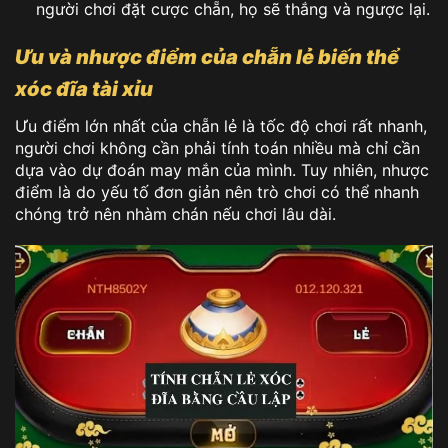
người chơi đặt cược chẵn, họ sẽ thắng và ngược lại.
Ưu và nhược điểm của chẵn lẻ biến thể
xóc đĩa tài xỉu
Ưu điểm lớn nhất của chẵn lẻ là tốc độ chơi rất nhanh,
người chơi không cần phải tính toán nhiều mà chỉ cần
dựa vào dự đoán may mắn của mình. Tuy nhiên, nhược
điểm là do yếu tố đơn giản nên trò chơi có thể nhanh
chóng trở nên nhàm chán nếu chơi lâu dài.