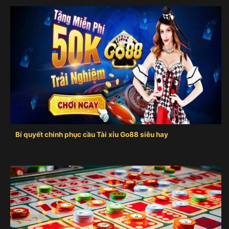
Bí quyết chinh phục cầu Tài xỉu Go88 siêu hay