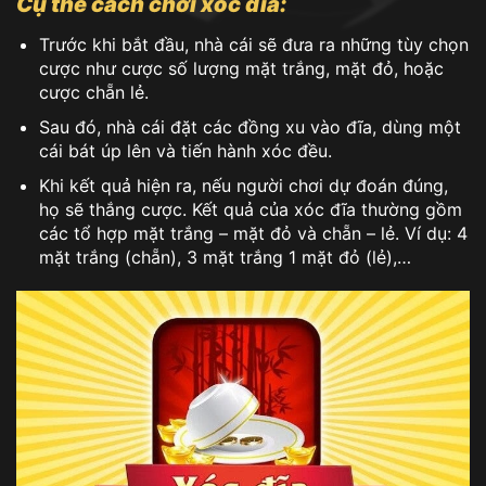
Cụ thể cách chơi xóc đĩa:
Trước khi bắt đầu, nhà cái sẽ đưa ra những tùy chọn
cược như cược số lượng mặt trắng, mặt đỏ, hoặc
cược chẵn lẻ.
Sau đó, nhà cái đặt các đồng xu vào đĩa, dùng một
cái bát úp lên và tiến hành xóc đều.
Khi kết quả hiện ra, nếu người chơi dự đoán đúng,
họ sẽ thắng cược. Kết quả của xóc đĩa thường gồm
các tổ hợp mặt trắng – mặt đỏ và chẵn – lẻ. Ví dụ: 4
mặt trắng (chẵn), 3 mặt trắng 1 mặt đỏ (lẻ),…