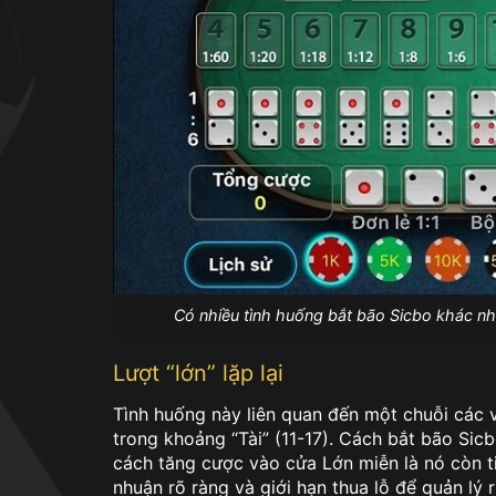
Có nhiều tình huống bắt bão Sicbo khác nh
Lượt “lớn” lặp lại
Tình huống này liên quan đến một chuỗi các 
trong khoảng “Tài” (11-17). Cách bắt bão Si
cách tăng cược vào cửa Lớn miễn là nó còn tiế
nhuận rõ ràng và giới hạn thua lỗ để quản lý 