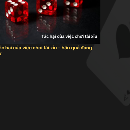
ác hại của việc chơi tài xỉu – hậu quả đáng
ợ