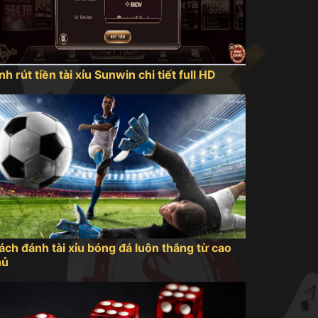
nh rút tiền tài xỉu Sunwin chi tiết full HD
ách đánh tài xỉu bóng đá luôn thắng từ cao
hủ