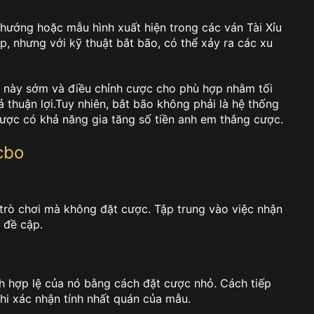
 hướng hoặc mẫu hình xuất hiện trong các ván Tài Xỉu
ập, nhưng với kỹ thuật bắt bão, có thể xảy ra các xu
u này sớm và điều chỉnh cược cho phù hợp nhằm tối
 thuận lợi.Tuy nhiên, bắt bão không phải là hệ thống
lược có khả năng gia tăng số tiền anh em thắng cược.
icbo
 trò chơi mà không đặt cược. Tập trung vào việc nhận
 đề cập.
nh hợp lệ của nó bằng cách đặt cược nhỏ. Cách tiếp
khi xác nhận tính nhất quán của mẫu.