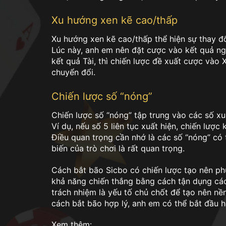
Xu hướng xen kẽ cao/thấp
Xu hướng xen kẽ cao/thấp thể hiện sự thay đổi
Lúc này, anh em nên đặt cược vào kết quả ngư
kết quả Tài, thì chiến lược đề xuất cược vào
chuyển đổi.
Chiến lược số “nóng”
Chiến lược số “nóng” tập trung vào các số xu
Ví dụ, nếu số 5 liên tục xuất hiện, chiến lượ
Điều quan trọng cần nhớ là các số “nóng” có 
biến của trò chơi là rất quan trọng.
Cách bắt bão Sicbo có chiến lược tạo nên phư
khả năng chiến thắng bằng cách tận dụng các
trách nhiệm là yếu tố chủ chốt để tạo nên nền
cách bắt bão hợp lý, anh em có thể bắt đầu h
Xem thêm: