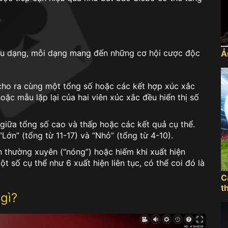
iều dạng, mỗi dạng mang đến những cơ hội cược độc
Ả
 cho ra cùng một tổng số hoặc các kết hợp xúc xắc
hoặc mẫu lặp lại của hai viên xúc xắc đều hiển thị số
iữa tổng số cao và thấp hoặc các kết quả cụ thể.
Lớn” (tổng từ 11-17) và “Nhỏ” (tổng từ 4-10).
n thường xuyên (“nóng”) hoặc hiếm khi xuất hiện
t số cụ thể như 6 xuất hiện liên tục, có thể coi đó là
C
t
 gì?