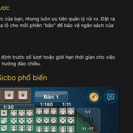
cược
 của bạn, nhưng luôn ưu tiên quản lý rủi ro. Đặt ra
hua lỗ cho mỗi phiên “bão” để bảo vệ ngân sách của
định trước số lượt hoặc giới hạn thời gian cho việc
u hướng đảo chiều.
Sicbo phổ biến