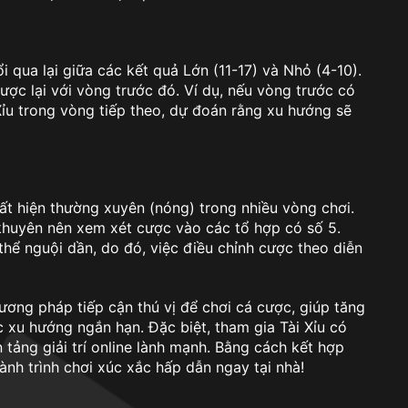
 qua lại giữa các kết quả Lớn (11-17) và Nhỏ (4-10).
ợc lại với vòng trước đó. Ví dụ, nếu vòng trước có
 Xỉu trong vòng tiếp theo, dự đoán rằng xu hướng sẽ
ất hiện thường xuyên (nóng) trong nhiều vòng chơi.
c khuyên nên xem xét cược vào các tổ hợp có số 5.
thể nguội dần, do đó, việc điều chỉnh cược theo diễn
ơng pháp tiếp cận thú vị để chơi cá cược, giúp tăng
 xu hướng ngắn hạn. Đặc biệt, tham gia Tài Xỉu có
 tảng giải trí online lành mạnh. Bằng cách kết hợp
ành trình chơi xúc xắc hấp dẫn ngay tại nhà!