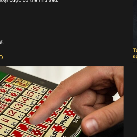
 loại cược có thể như sau:
ể.
T
bo
s