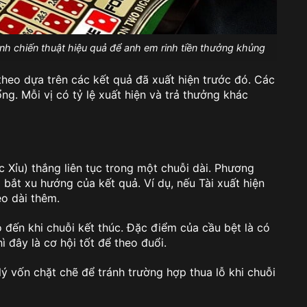
nh chiến thuật hiệu quả để anh em rinh tiền thưởng khủng
 theo dựa trên các kết quả đã xuất hiện trước đó. Các
ổng. Mỗi vị có tỷ lệ xuất hiện và trả thưởng khác
c Xỉu) thắng liên tục trong một chuỗi dài. Phương
bắt xu hướng của kết quả. Ví dụ, nếu Tài xuất hiện
kéo dài thêm.
o đến khi chuỗi kết thúc. Đặc điểm của cầu bệt là có
hì đây là cơ hội tốt để theo đuổi.
lý vốn chặt chẽ để tránh trường hợp thua lỗ khi chuỗi