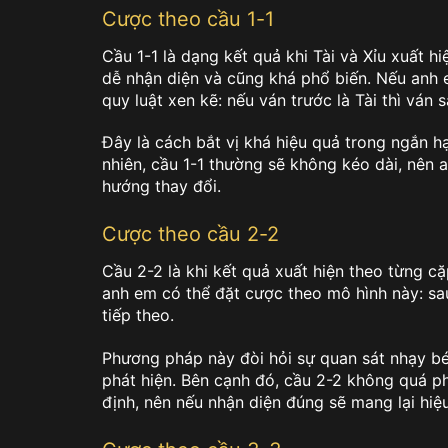
Cược theo cầu 1-1
Cầu 1-1 là dạng kết quả khi Tài và Xỉu xuất 
dễ nhận diện và cũng khá phổ biến. Nếu anh 
quy luật xen kẽ: nếu ván trước là Tài thì ván 
Đây là cách bắt vị khá hiệu quả trong ngắn h
nhiên, cầu 1-1 thường sẽ không kéo dài, nên 
hướng thay đổi.
Cược theo cầu 2-2
Cầu 2-2 là khi kết quả xuất hiện theo từng cặp,
anh em có thể đặt cược theo mô hình này: sau
tiếp theo.
Phương pháp này đòi hỏi sự quan sát nhạy bé
phát hiện. Bên cạnh đó, cầu 2-2 không quá ph
định, nên nếu nhận diện đúng sẽ mang lại hiệ