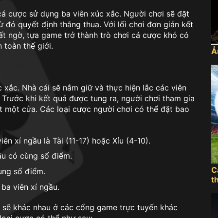
i cá cược sử dụng ba viên xúc xắc. Người chơi sẽ đặt
 đó quyết định thắng thua. Với lối chơi đơn giản kết
ất ngờ, tựa game trở thành trò chơi cá cược khó có
 toàn thế giới.
Ả
c xắc. Nhà cái sẽ nắm giữ và thực hiện lắc các viên
 Trước khi kết quả được tung ra, người chơi tham gia
ất một cửa. Các loại cược người chơi có thể đặt bao
n xí ngầu là Tài (11-17) hoặc Xỉu (4-10).
ầu có cùng số điểm.
C
ùng số điểm.
t
ba viên xí ngầu.
c sẽ khác nhau ở các cổng game trực tuyến khác