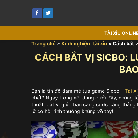
Bỏ
qua
nội
dung
TÀI XỈU ONLIN
Trang chủ
»
Kinh nghiệm tài xỉu
»
Cách bắt v
CÁCH BẮT VỊ SICBO: 
BAO
Bạn là tín đồ đam mê tựa game Sicbo –
Tài X
nhất? Ngay trong nội dung dưới đây, chúng tô
thuật bắt vị giúp bạn càng cược càng thắng
lỡ cơ hội rinh thưởng khủng về tay!