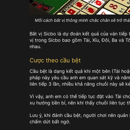
Mỗi cách bắt vị thông minh chắc chắn sẽ trở thà
Bắt vị Sicbo là dự đoán kết quả của ván tiếp
vị trong Sicbo bao gồm Tài, Xỉu, Đôi, Ba và T
nhau.
Cược theo cầu bệt
Cầu bệt là dạng kết quả khi một bên (Tài hoặ
pháp này yêu cầu anh em quan sát kỹ và nắm 
liên tiếp 3 lần, nhiều khả năng chuỗi này sẽ 
Vì vậy, anh em có thể tiếp tục đặt vào Tài ch
xu hướng bền bỉ, nên khi thấy chuỗi liên tục t
Lưu ý, khi đánh cầu bệt, người chơi nên quản 
chấm dứt bất ngờ.