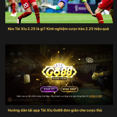
Kèo Tài Xỉu 2.25 là gì? Kinh nghiệm cược kèo 2.25 hiệu quả
Hướng dẫn tải app Tài Xỉu Go88 đơn giản cho cược thủ