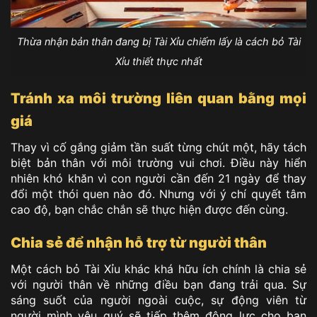
Thừa nhận bản thân đang bị Tài Xỉu chiếm lấy là cách bỏ Tài
Xỉu thiết thực nhất
Tránh xa môi trường liên quan bằng mọi
giá
Thay vì cố gắng giảm tần suất từng chút một, hãy tách
biệt bản thân với môi trường vui chơi. Điều này hiển
nhiên khó khăn vì con người cần đến 21 ngày để thay
đổi một thói quen nào đó. Nhưng với ý chí quyết tâm
cao độ, bạn chắc chắn sẽ thực hiện được đến cùng.
Chia sẻ để nhận hỗ trợ từ người thân
Một cách bỏ Tài Xỉu khác khá hữu ích chính là chia sẻ
với người thân về những điều bạn đang trải qua. Sự
sáng suốt của người ngoài cuộc, sự động viên từ
người mình yêu quý sẽ tiếp thêm động lực cho bạn