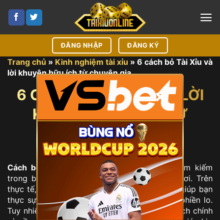
Bỏ
qua
nội
dung
ĐĂNG NHẬP
ĐĂNG KÝ
Trang chủ
»
Kinh nghiệm tài xỉu
»
6 cách bỏ Tài Xỉu và
lời khuyên hữu ích từ chuyên gia
×
6 CÁCH BỎ TÀI XỈU VÀ LỜI
KHUYÊN HỮU ÍCH TỪ
CHUYÊN GIA
Cách bỏ Tài Xỉu
đang là điều nhiều người tìm kiếm
trong bối cảnh đã quá sa đà vào các ván chơi. Trên
thực tế, việc giải trí lành mạnh, có kiểm soát giúp bạn
thực sự sở hữu cảm giác thoải mái quên đi phiền lo.
Tuy nhiên, không ít người dần quên đi mục đích chính