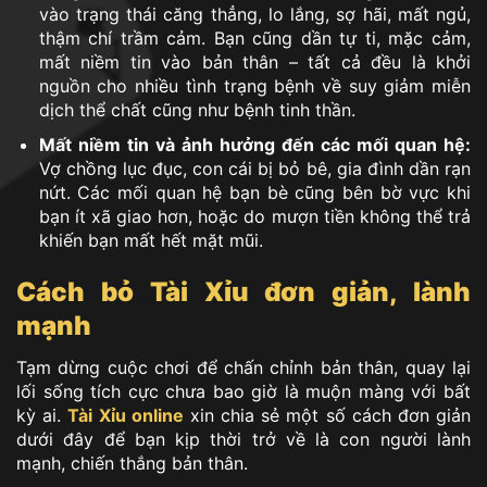
vào trạng thái căng thẳng, lo lắng, sợ hãi, mất ngủ,
thậm chí trầm cảm. Bạn cũng dần tự ti, mặc cảm,
mất niềm tin vào bản thân – tất cả đều là khởi
nguồn cho nhiều tình trạng bệnh về suy giảm miễn
dịch thể chất cũng như bệnh tinh thần.
Mất niềm tin và ảnh hưởng đến các mối quan hệ:
Vợ chồng lục đục, con cái bị bỏ bê, gia đình dần rạn
nứt. Các mối quan hệ bạn bè cũng bên bờ vực khi
bạn ít xã giao hơn, hoặc do mượn tiền không thể trả
khiến bạn mất hết mặt mũi.
Cách bỏ Tài Xỉu đơn giản, lành
mạnh
Tạm dừng cuộc chơi để chấn chỉnh bản thân, quay lại
lối sống tích cực chưa bao giờ là muộn màng với bất
kỳ ai.
Tài Xỉu online
xin chia sẻ một số cách đơn giản
dưới đây để bạn kịp thời trở về là con người lành
mạnh, chiến thắng bản thân.