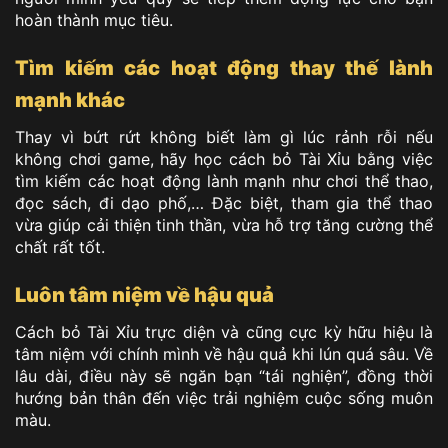
hoàn thành mục tiêu.
Tìm kiếm các hoạt động thay thế lành
mạnh khác
Thay vì bứt rứt không biết làm gì lúc rảnh rỗi nếu
không chơi game, hãy học cách bỏ Tài Xỉu bằng việc
tìm kiếm các hoạt động lành mạnh như chơi thể thao,
đọc sách, đi dạo phố,… Đặc biệt, tham gia thể thao
vừa giúp cải thiện tinh thần, vừa hỗ trợ tăng cường thể
chất rất tốt.
Luôn tâm niệm về hậu quả
Cách bỏ Tài Xỉu trực diện và cũng cực kỳ hữu hiệu là
tâm niệm với chính mình về hậu quả khi lún quá sâu. Về
lâu dài, điều này sẽ ngăn bạn “tái nghiện”, đồng thời
hướng bản thân đến việc trải nghiệm cuộc sống muôn
màu.