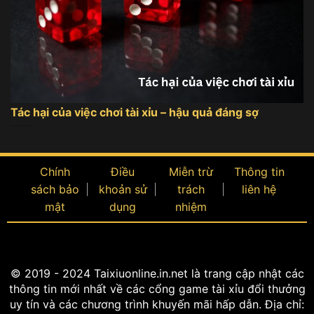
Tác hại của việc chơi tài xỉu – hậu quả đáng sợ
Chính
Điều
Miễn trừ
Thông tin
sách bảo
khoản sử
trách
liên hệ
mật
dụng
nhiệm
© 2019 - 2024 Taixiuonline.in.net là trang cập nhật các
thông tin mới nhất về các cổng game tài xỉu đổi thưởng
uy tín và các chương trình khuyến mãi hấp dẫn. Địa chỉ: