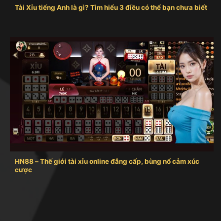
Tài Xỉu tiếng Anh là gì? Tìm hiểu 3 điều có thể bạn chưa biết
HN88 – Thế giới tài xỉu online đẳng cấp, bùng nổ cảm xúc
cược