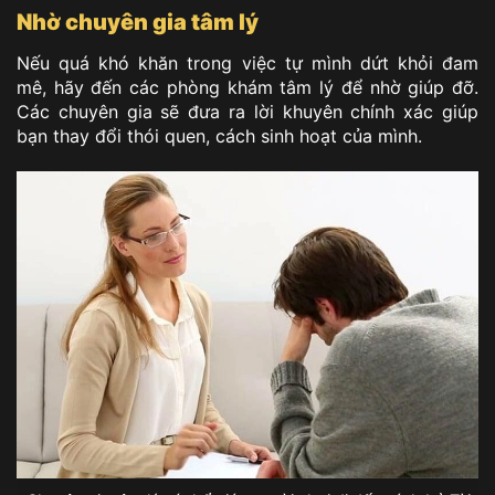
Nhờ chuyên gia tâm lý
Nếu quá khó khăn trong việc tự mình dứt khỏi đam
mê, hãy đến các phòng khám tâm lý để nhờ giúp đỡ.
Các chuyên gia sẽ đưa ra lời khuyên chính xác giúp
bạn thay đổi thói quen, cách sinh hoạt của mình.