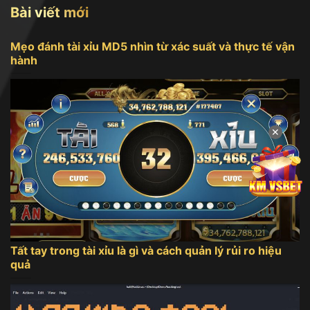
Bài viết mới
Mẹo đánh tài xỉu MD5 nhìn từ xác suất và thực tế vận
hành
✕
Tất tay trong tài xỉu là gì và cách quản lý rủi ro hiệu
quả