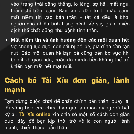
vào trạng thái căng thẳng, lo lắng, sợ hãi, mất ngủ,
thậm chí trầm cảm. Bạn cũng dần tự ti, mặc cảm,
mất niềm tin vào bản thân – tất cả đều là khởi
nguồn cho nhiều tình trạng bệnh về suy giảm miễn
dịch thể chất cũng như bệnh tinh thần.
Mất niềm tin và ảnh hưởng đến các mối quan hệ:
Vợ chồng lục đục, con cái bị bỏ bê, gia đình dần rạn
nứt. Các mối quan hệ bạn bè cũng bên bờ vực khi
bạn ít xã giao hơn, hoặc do mượn tiền không thể trả
khiến bạn mất hết mặt mũi.
Cách bỏ Tài Xỉu đơn giản, lành
mạnh
Tạm dừng cuộc chơi để chấn chỉnh bản thân, quay lại
lối sống tích cực chưa bao giờ là muộn màng với bất
kỳ ai.
Tài Xỉu online
xin chia sẻ một số cách đơn giản
dưới đây để bạn kịp thời trở về là con người lành
mạnh, chiến thắng bản thân.