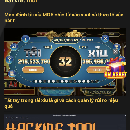
Bài viết mới
Mẹo đánh tài xỉu MD5 nhìn từ xác suất và thực tế vận
hành
✕
Tất tay trong tài xỉu là gì và cách quản lý rủi ro hiệu
quả