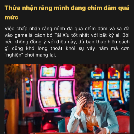
Thừa nhận rằng mình đang chìm đắm quá
mức
Việc chấp nhận rằng mình đã quá chìm đắm và sa đà
vào game là cách bỏ Tài Xỉu tốt nhất với bất kỳ ai. Bởi
nếu không đồng ý với điều này, dù bạn thực hiện cách
gì cũng khó lòng thoát khỏi sự vây hãm mà cơn
“nghiện” chơi mang lại.