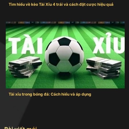
Tìm hiểu về kèo Tài Xỉu 4 trái và cách đặt cược hiệu quả
Tài xỉu trong bóng đá: Cách hiểu và áp dụng