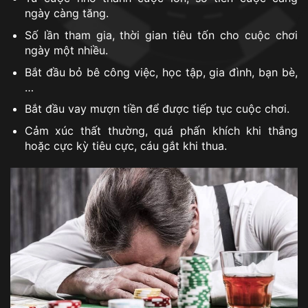
ngày càng tăng.
Số lần tham gia, thời gian tiêu tốn cho cuộc chơi
ngày một nhiều.
Bắt đầu bỏ bê công việc, học tập, gia đình, bạn bè,
…
Bắt đầu vay mượn tiền để được tiếp tục cuộc chơi.
Cảm xúc thất thường, quá phấn khích khi thắng
hoặc cực kỳ tiêu cực, cáu gắt khi thua.