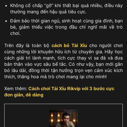
Không cố chấp “gỡ” khi thất bại quá nhiều, điều này
thường mang đến hậu quả tiêu cực.
Đảm bảo thời gian ngủ, sinh hoạt cùng gia đình, bạn
bè, giảm thiểu việc trong đầu chỉ nghĩ mãi về trò
chơi.
Trên đây là toàn bộ
cách bỏ Tài Xỉu
cho người chơi
cùng những lời khuyên hữu ích từ chuyên gia. Hãy học
cách giải trí lành mạnh, tích cực thay vì sa đà và đưa
bản thân vào vực sâu bế tắc. Có như vậy, bạn mới gắn
bó lâu dài, đồng thời tận hưởng trọn vẹn cảm xúc kích
thích, thăng hoa mà trò chơi mang lại cho mình!
Xem thêm:
Cách chơi Tài Xỉu Rikvip với 3 bước cực
đơn giản, dễ dàng