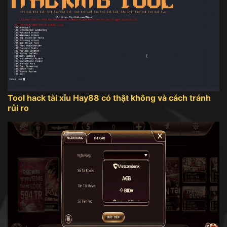
Tool hack tài xỉu Hay88 có thật không và cách tránh
rủi ro