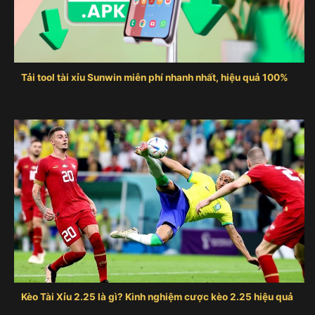
Tải tool tài xỉu Sunwin miễn phí nhanh nhất, hiệu quả 100%
Kèo Tài Xỉu 2.25 là gì? Kinh nghiệm cược kèo 2.25 hiệu quả