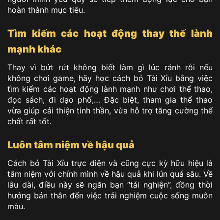
hoàn thành mục tiêu.
Tìm kiếm các hoạt động thay thế lành
mạnh khác
Thay vì bứt rứt không biết làm gì lúc rảnh rỗi nếu
không chơi game, hãy học cách bỏ Tài Xỉu bằng việc
tìm kiếm các hoạt động lành mạnh như chơi thể thao,
đọc sách, đi dạo phố,… Đặc biệt, tham gia thể thao
vừa giúp cải thiện tinh thần, vừa hỗ trợ tăng cường thể
chất rất tốt.
Luôn tâm niệm về hậu quả
Cách bỏ Tài Xỉu trực diện và cũng cực kỳ hữu hiệu là
tâm niệm với chính mình về hậu quả khi lún quá sâu. Về
lâu dài, điều này sẽ ngăn bạn “tái nghiện”, đồng thời
hướng bản thân đến việc trải nghiệm cuộc sống muôn
màu.