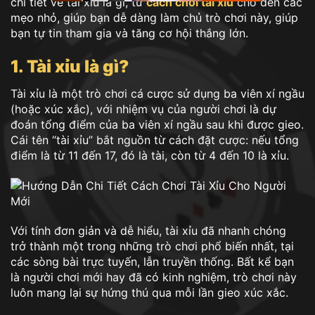
chi tiết về tài xỉu là gì, từ
cách chơi tài xỉu
cho đến các
mẹo nhỏ, giúp bạn dễ dàng làm chủ trò chơi này, giúp
bạn tự tin tham gia và tăng cơ hội thắng lớn.
1. Tài xỉu là gì?
Tài xỉu là một trò chơi cá cược sử dụng ba viên xí ngầu
(hoặc xúc xắc), với nhiệm vụ của người chơi là dự
đoán tổng điểm của ba viên xí ngầu sau khi được gieo.
Cái tên “tài xỉu” bắt nguồn từ cách đặt cược: nếu tổng
điểm là từ 11 đến 17, đó là tài, còn từ 4 đến 10 là xỉu.
Với tính đơn giản và dễ hiểu, tài xỉu đã nhanh chóng
trở thành một trong những trò chơi phổ biến nhất, tại
các sòng bài trực tuyến, lẫn truyền thống. Bất kể bạn
là người chơi mới hay đã có kinh nghiệm, trò chơi này
luôn mang lại sự hứng thú qua mỗi lần gieo xúc xắc.