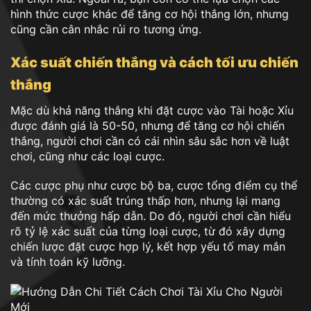
hình thức cược khác để tăng cơ hội thắng lớn, nhưng
cũng cần cân nhắc rủi ro tương ứng.
Xác suất chiến thắng và cách tối ưu chiến
thắng
Mặc dù khả năng thắng khi đặt cược vào Tài hoặc Xỉu
được đánh giá là 50-50, nhưng để tăng cơ hội chiến
thắng, người chơi cần có cái nhìn sâu sắc hơn về luật
chơi, cũng như các loại cược.
Các cược phụ như cược bộ ba, cược tổng điểm cụ thể
thường có xác suất trúng thấp hơn, nhưng lại mang
đến mức thưởng hấp dẫn. Do đó, người chơi cần hiểu
rõ tỷ lệ xác suất của từng loại cược, từ đó xây dựng
chiến lược đặt cược hợp lý, kết hợp yếu tố may mắn
và tính toán kỹ lưỡng.