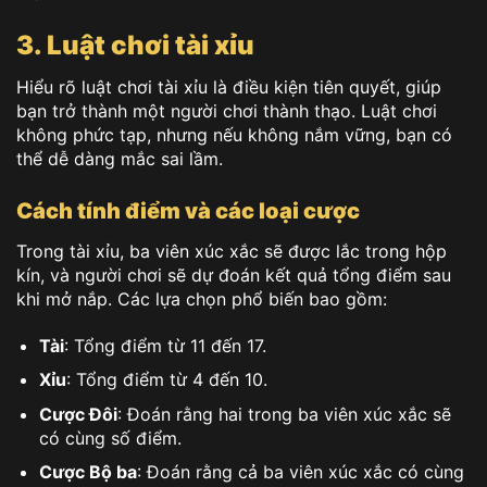
3. Luật chơi tài xỉu
Hiểu rõ luật chơi tài xỉu là điều kiện tiên quyết, giúp
bạn trở thành một người chơi thành thạo. Luật chơi
không phức tạp, nhưng nếu không nắm vững, bạn có
thể dễ dàng mắc sai lầm.
Cách tính điểm và các loại cược
Trong tài xỉu, ba viên xúc xắc sẽ được lắc trong hộp
kín, và người chơi sẽ dự đoán kết quả tổng điểm sau
khi mở nắp. Các lựa chọn phổ biến bao gồm:
Tài
: Tổng điểm từ 11 đến 17.
Xỉu
: Tổng điểm từ 4 đến 10.
Cược Đôi
: Đoán rằng hai trong ba viên xúc xắc sẽ
có cùng số điểm.
Cược Bộ ba
: Đoán rằng cả ba viên xúc xắc có cùng