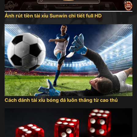
Ảnh rút tiền tài xỉu Sunwin chi tiết full HD
Cách đánh tài xỉu bóng đá luôn thắng từ cao thủ