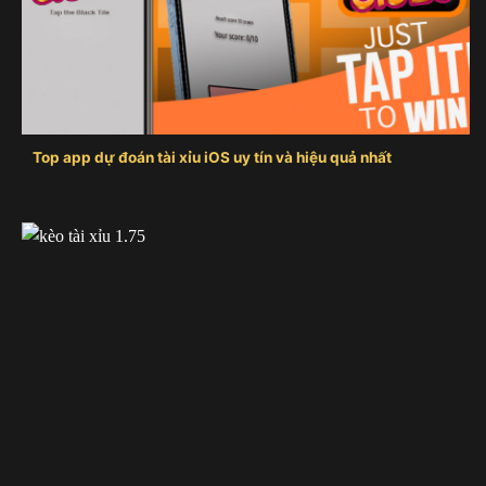
Top app dự đoán tài xỉu iOS uy tín và hiệu quả nhất