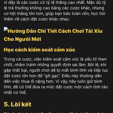
vì đây là các cược có tỷ lệ thắng cao nhất. Mặc dù tỷ
lệ trả thưởng không cao bằng các cược khác, nhưng
cơ hội thắng lớn hơn, giúp bạn bảo toàn vốn, học hỏi
thêm về cách đặt cược khác nhau.
Học cách kiểm soát cảm xúc
Trong cá cược, việc kiểm soát cảm xúc là yếu tố then
chốt, nhằm tránh những quyết định sai lầm. Bởi lẽ, khi
gặp thất bại, người chơi dễ bị mất bình tĩnh và tiếp tục
đặt cược lớn hơn để “gỡ gạc”. Điều này thường dẫn
đến việc thua lỗ nặng hơn. Vì vậy, hãy luôn giữ bình
tĩnh, để có thể đưa ra mức đặt cược một cách tỉnh táo
nhất có thể.
5. Lời kết