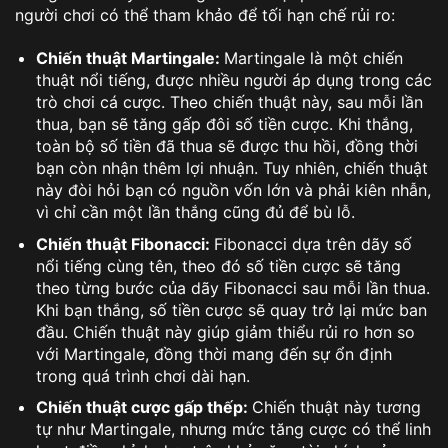
người chơi có thể tham khảo để tối hạn chế rủi ro:
Chiến thuật Martingale:
Martingale là một chiến
thuật nổi tiếng, được nhiều người áp dụng trong các
trò chơi cá cược. Theo chiến thuật này, sau mỗi lần
thua, bạn sẽ tăng gấp đôi số tiền cược. Khi thắng,
toàn bộ số tiền đã thua sẽ được thu hồi, đồng thời
bạn còn nhận thêm lợi nhuận. Tuy nhiên, chiến thuật
này đòi hỏi bạn có nguồn vốn lớn và phải kiên nhẫn,
vì chỉ cần một lần thắng cũng đủ để bù lỗ.
Chiến thuật Fibonacci:
Fibonacci dựa trên dãy số
nổi tiếng cùng tên, theo đó số tiền cược sẽ tăng
theo từng bước của dãy Fibonacci sau mỗi lần thua.
Khi bạn thắng, số tiền cược sẽ quay trở lại mức ban
đầu. Chiến thuật này giúp giảm thiểu rủi ro hơn so
với Martingale, đồng thời mang đến sự ổn định
trong quá trình chơi dài hạn.
Chiến thuật cược gấp thếp:
Chiến thuật này tương
tự như Martingale, nhưng mức tăng cược có thể linh