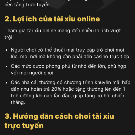
nền tảng trực tuyến.
2. Lợi ích của tài xỉu online
Tham gia tài xỉu online mang đến nhiều lợi ích vượt
trội:
Người chơi có thể thoải mái truy cập trò chơi mọi
lúc, mọi nơi mà không cần phải đến casino trực tiếp
Các mức cược phong phú từ nhỏ đến lớn, phù hợp
với mọi người chơi
Các nhà cái thường có chương trình khuyến mãi hấp
dẫn như hoàn trả 20% hoặc tặng thưởng lên đến 1
triệu đồng khi nạp lần đầu, giúp tăng cơ hội chiến
thắng.
3. Hướng dẫn cách chơi tài xỉu
trực tuyến