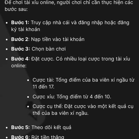
Để chơi tài xỉu online, người chơi chỉ cần thực hiện các
bước sau:
Bước 1:
Truy cập nhà cái và đăng nhập hoặc đăng
ký tài khoản
Bước 2
: Nạp tiền vào tài khoản
Bước 3:
Chọn bàn chơi
Bước 4
: Đặt cược. Có nhiều loại cược trong tài xỉu
online:
Cược tài: Tổng điểm của ba viên xí ngầu từ
11 đến 17.
Cược xỉu: Tổng điểm từ 4 đến 10.
Cược cụ thể: Đặt cược vào một kết quả cụ
thể của ba viên xí ngầu.
Bước 5:
Theo dõi kết quả
Bước 6
: Rút tiền thắng