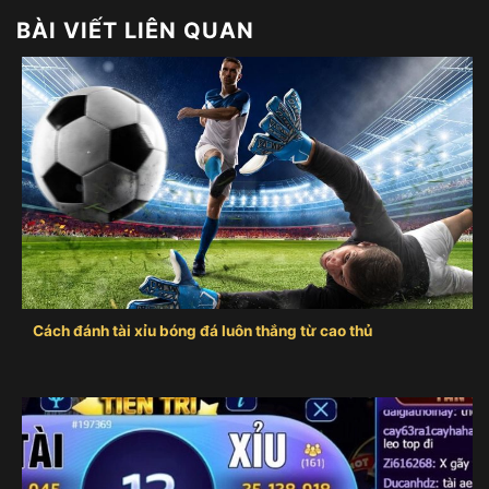
BÀI VIẾT LIÊN QUAN
Cách đánh tài xỉu bóng đá luôn thắng từ cao thủ