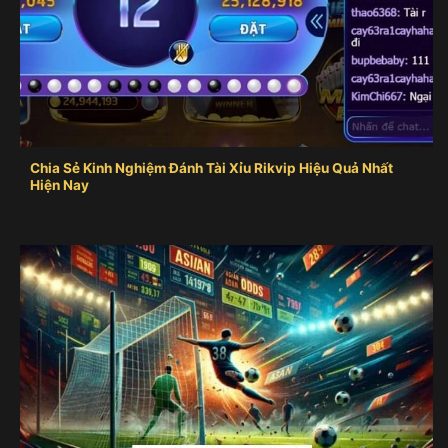
Chia Sẻ Kinh Nghiệm Đánh Tài Xỉu Rikvip Hiệu Quả Nhất
Hiện Nay