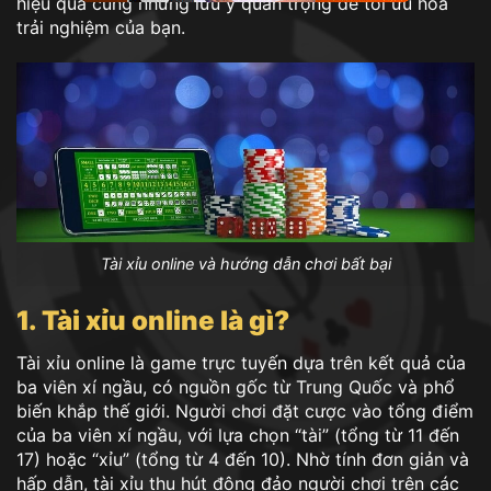
hiệu quả cùng những lưu ý quan trọng để tối ưu hóa
trải nghiệm của bạn.
Tài xỉu online và hướng dẫn chơi bất bại
1. Tài xỉu online là gì?
Tài xỉu online là game trực tuyến dựa trên kết quả của
ba viên xí ngầu, có nguồn gốc từ Trung Quốc và phổ
biến khắp thế giới. Người chơi đặt cược vào tổng điểm
của ba viên xí ngầu, với lựa chọn “tài” (tổng từ 11 đến
17) hoặc “xỉu” (tổng từ 4 đến 10). Nhờ tính đơn giản và
hấp dẫn, tài xỉu thu hút đông đảo người chơi trên các