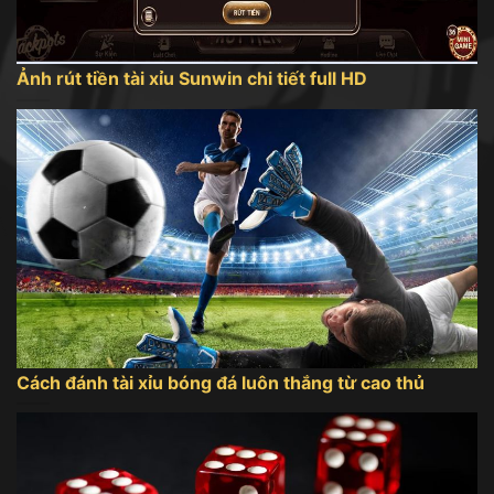
Ảnh rút tiền tài xỉu Sunwin chi tiết full HD
Cách đánh tài xỉu bóng đá luôn thắng từ cao thủ