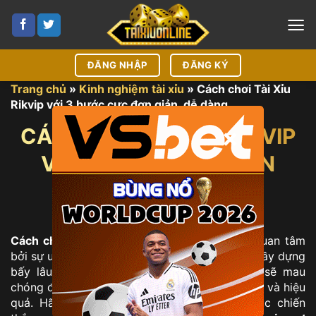
Bỏ
qua
nội
dung
ĐĂNG NHẬP
ĐĂNG KÝ
Trang chủ
»
Kinh nghiệm tài xỉu
»
Cách chơi Tài Xỉu
Rikvip với 3 bước cực đơn giản, dễ dàng
×
CÁCH CHƠI TÀI XỈU RIKVIP
VỚI 3 BƯỚC CỰC ĐƠN
GIẢN, DỄ DÀNG
Cách chơi Tài Xỉu Rikvip
được nhiều người quan tâm
bởi sự uy tín, ổn định mà thương hiệu này đã gầy dựng
bấy lâu nay. Với chỉ 3 bước đơn giản, bạn sẽ mau
chóng được trải nghiệm game vô cùng an toàn và hiệu
quả. Hãy cùng bắt đầu hành trình chinh phục chiến