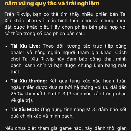
nắm vững quy tắc và trải nghiệm
Trên Rikvip, bạn có thể tìm thấy nhiều phiên bản Tài
Xỉu khác nhau với các hình thức chơi và những mức
đặt cược khác biệt. Hãy chọn phiên bản phù hợp với
sở thích trong số các phiên bản sau:
Tài Xỉu Live:
Theo dõi, tương tác trực tiếp cùng
dealer và hàng nghìn người tham gia khác. Cách
chơi Tài Xỉu Rikvip này đảm bảo công khai, minh
bạch, xanh chín vì bạn được chứng kiến bằng mắt
thật.
Tài Xỉu thường:
Kết quả tung xúc xắc hoàn toàn
ngẫu nhiên được đưa ra bởi hệ thống với ưu đãi đến
250% khi xuất hiện bộ 3 (3 viên xúc xắc trùng nhau
về giá trị).
Tài Xỉu MD5:
Ứng dụng tính năng MD5 đảm bảo kết
quả chính xác và minh bạch.
Nếu chưa biết tham gia game nào, hãy dành thời gian