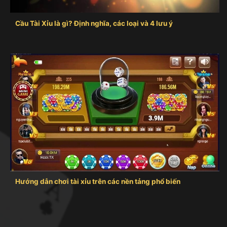
Cầu Tài Xỉu là gì? Định nghĩa, các loại và 4 lưu ý
Hướng dẫn chơi tài xỉu trên các nền tảng phổ biến