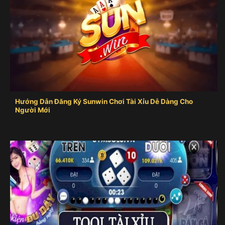
Hướng Dẫn Đăng Ký Sunwin Chơi Tài Xỉu Dễ Dàng Cho
Người Mới