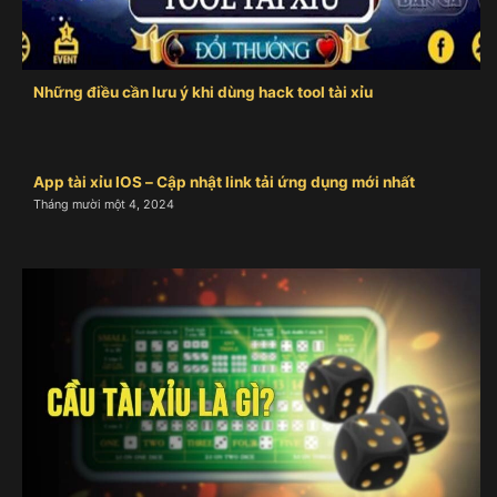
Những điều cần lưu ý khi dùng hack tool tài xỉu
App tài xỉu IOS – Cập nhật link tải ứng dụng mới nhất
Tháng mười một 4, 2024