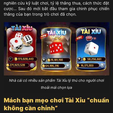
nghiên cứu kỹ luật chơi, tỷ lệ thắng thua, cách thức đặt
cược… Sau đó mới bắt đầu tham gia chinh phục chiến
thắng của bạn trong trò chơi đã chọn.
Nhà cái có nhiều sản phẩm Tài Xỉu lý thú cho người chơi
thoải mái chọn lựa
Mách bạn mẹo chơi Tài Xỉu “chuẩn
không cần chỉnh”