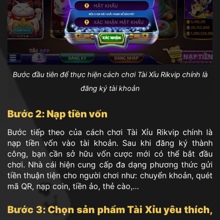
Bước đầu tiên để thực hiện cách chơi Tài Xỉu Rikvip chính là
đăng ký tài khoản
Bước 2: Nạp tiền vốn
Bước tiếp theo của cách chơi Tài Xỉu Rikvip chính là
nạp tiền vốn vào tài khoản. Sau khi đăng ký thành
công, bạn cần sở hữu vốn cược mới có thể bắt đầu
chơi. Nhà cái hiện cung cấp đa dạng phương thức gửi
tiền thuận tiện cho người chơi như: chuyển khoản, quét
mã QR, nạp coin, tiền ảo, thẻ cào,…
Bước 3: Chọn sản phẩm Tài Xỉu yêu thích,