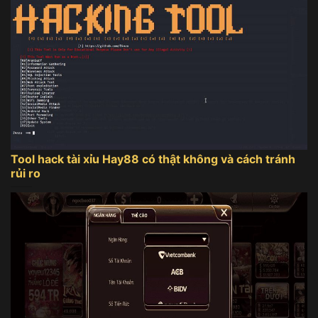
Tool hack tài xỉu Hay88 có thật không và cách tránh
rủi ro