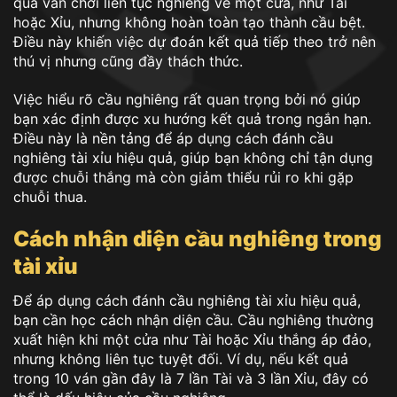
quả ván chơi liên tục nghiêng về một cửa, như Tài
hoặc Xỉu, nhưng không hoàn toàn tạo thành cầu bệt.
Điều này khiến việc dự đoán kết quả tiếp theo trở nên
thú vị nhưng cũng đầy thách thức.
Việc hiểu rõ cầu nghiêng rất quan trọng bởi nó giúp
bạn xác định được xu hướng kết quả trong ngắn hạn.
Điều này là nền tảng để áp dụng cách đánh cầu
nghiêng tài xỉu hiệu quả, giúp bạn không chỉ tận dụng
được chuỗi thắng mà còn giảm thiểu rủi ro khi gặp
chuỗi thua.
Cách nhận diện cầu nghiêng trong
tài xỉu
Để áp dụng cách đánh cầu nghiêng tài xỉu hiệu quả,
bạn cần học cách nhận diện cầu. Cầu nghiêng thường
xuất hiện khi một cửa như Tài hoặc Xỉu thắng áp đảo,
nhưng không liên tục tuyệt đối. Ví dụ, nếu kết quả
trong 10 ván gần đây là 7 lần Tài và 3 lần Xỉu, đây có