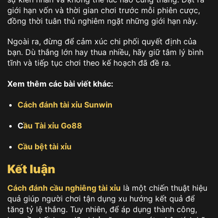
giới hạn vốn và thời gian chơi trước mỗi phiên cược,
đồng thời tuân thủ nghiêm ngặt những giới hạn này.
Ngoài ra, đừng để cảm xúc chi phối quyết định của
bạn. Dù thắng lớn hay thua nhiều, hãy giữ tâm lý bình
tĩnh và tiếp tục chơi theo kế hoạch đã đề ra.
Xem thêm các bài viết khác:
Cách đánh tài xỉu Sunwin
C
ầu Tài xỉu Go88
Cầu bệt tài xỉu
Kết luận
Cách đánh cầu nghiêng tài xỉu
là một chiến thuật hiệu
quả giúp người chơi tận dụng xu hướng kết quả để
tăng tỷ lệ thắng. Tuy nhiên, để áp dụng thành công,