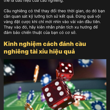
thể là dấu hiệu của cầu nghiêng.
Cầu nghiêng có thể thay đổi theo thời gian, do đó bạn
cần quan sát kỹ lưỡng lịch sử kết quả. Đừng quá vội
vàng đặt cược khi chỉ mới nhìn vào vài ván đầu tiên.
Thay vào đó, hãy kiên nhẫn phân tích xu hướng để
đảm bảo chiến thuật của bạn có cơ sở.
Kinh nghiệm cách đánh cầu
nghiêng tài xỉu hiệu quả