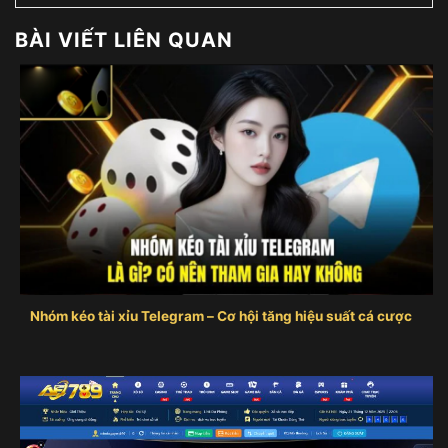
BÀI VIẾT LIÊN QUAN
Nhóm kéo tài xỉu Telegram – Cơ hội tăng hiệu suất cá cược