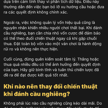
dựa trên cảm tính thay vì phân tích dữ liệu. Điều này
thường dẫn đến việc bạn bỏ lỡ xu hướng cầu hoặc đưa
ra các quyết định không chính xác.
Ngoài ra, việc không quản lý vốn hiệu quả cũng là
nguyên nhân khiến nhiều người chơi thất bại. Khi đánh
cầu nghiêng, bạn cần chia nhỏ vốn cược để đảm bảo
có thể theo đuổi chiến thuật ngay cả khi gặp chuỗi
thua. Đặt toàn bộ vốn vào một ván chơi là hành động
rủi ro và không nên thực hiện.
Cuối cùng, đừng quên kiểm soát tâm lý. Thắng hoặc
thua quá nhiều đều có thể ảnh hưởng đến quyết định
của bạn. Hãy giữ bình tĩnh và tuân thủ chiến lược đã
đề ra để đạt được kết quả tốt nhất.
Khi nào nên thay đổi chiến thuật
khi đánh cầu nghiêng?
Không phải lúc nào cầu nghiêng cũng kéo dài mãi. Do