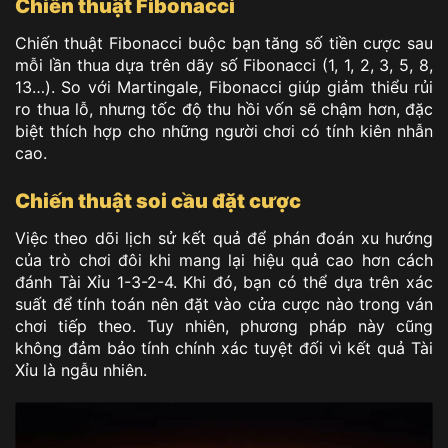
Chiến thuật Fibonacci
Chiến thuật Fibonacci buộc bạn tăng số tiền cược sau
mỗi lần thua dựa trên dãy số Fibonacci (1, 1, 2, 3, 5, 8,
13…). So với Martingale, Fibonacci giúp giảm thiểu rủi
ro thua lỗ, nhưng tốc độ thu hồi vốn sẽ chậm hơn, đặc
biệt thích hợp cho những người chơi có tính kiên nhẫn
cao.
Chiến thuật soi cầu đặt cược
Việc theo dõi lịch sử kết quả để phán đoán xu hướng
của trò chơi đôi khi mang lại hiệu quả cao hơn cách
đánh Tài Xỉu 1-3-2-4. Khi đó, bạn có thể dựa trên xác
suất để tính toán nên đặt vào cửa cược nào trong ván
chơi tiếp theo. Tuy nhiên, phương pháp này cũng
không đảm bảo tính chính xác tuyệt đối vì kết quả Tài
Xỉu là ngẫu nhiên.