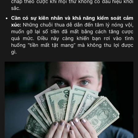
chấp theo cược khi mọi thứ không có dấu hiệu khởi
sắc.
Cần có sự kiên nhẫn và khả năng kiểm soát cảm
xúc:
Những chuỗi thua dễ dẫn đến tâm lý nóng vội,
muốn gỡ lại số tiền đã mất bằng cách tăng cược
quá mức. Điều này càng khiến bạn rơi vào tình
huống “tiền mất tật mang” mà không thu lợi được
gì.