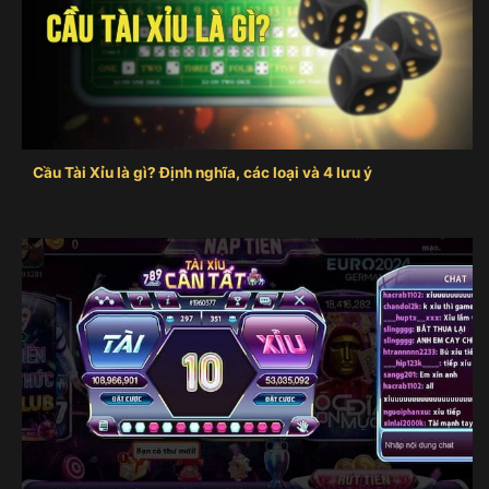
Cầu Tài Xỉu là gì? Định nghĩa, các loại và 4 lưu ý