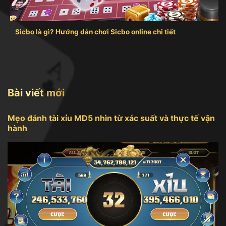
Sicbo là gì? Hướng dẫn chơi Sicbo online chi tiết
Bài viết mới
Mẹo đánh tài xỉu MD5 nhìn từ xác suất và thực tế vận
hành