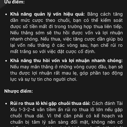
Ưu điểm:
Khả năng quản lý vốn hiệu quả:
Bằng cách tăng
dần mức cược theo chuỗi, bạn có thể kiểm soát
được số tiền mất đi trong trường hợp thua liên tiếp.
Nếu thắng sớm sẽ thu hồi được vốn và lợi nhuận
nhanh chóng. Nếu thua, việc tăng cược dần giúp bù
lại vốn nếu thắng ở các vòng sau, hạn chế rủi ro
mất trắng so với việc đặt cược cố định.
Khả năng thu hồi vốn và lợi nhuận nhanh chóng:
Nếu may mắn thắng ở những vòng cược đầu, bạn sẽ
thu được lợi nhuận rất mau lẹ, góp phần tạo động
lực và sự tự tin cho người chơi.
Nhược điểm:
Rủi ro thua lỗ khi gặp chuỗi thua dài:
Cách đánh Tài
Xỉu 1-3-2-4 vẫn tiềm ẩn rủi ro thua lỗ lớn nếu gặp
chuỗi thua dài. Vì thế cần phải có kế hoạch và
chuẩn bị tâm lý sẵn sàng đối mặt, không nên cố