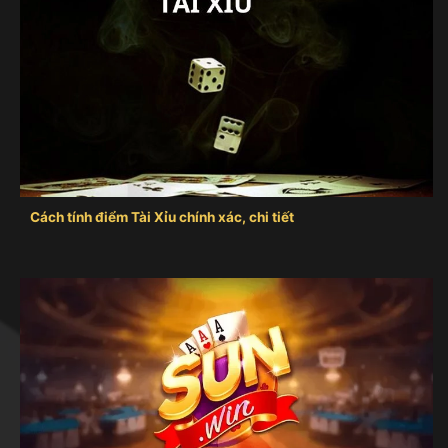
Cách tính điểm Tài Xỉu chính xác, chi tiết