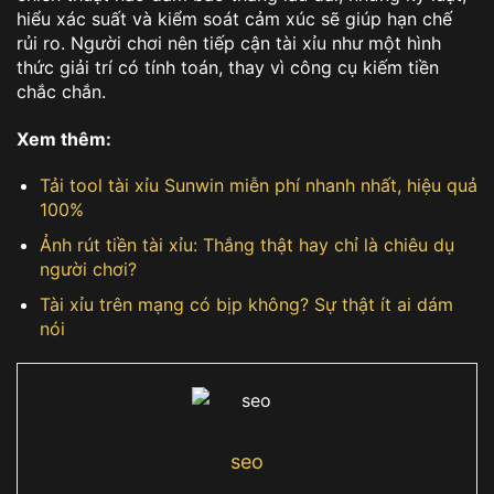
hiểu xác suất và kiểm soát cảm xúc sẽ giúp hạn chế
rủi ro. Người chơi nên tiếp cận tài xỉu như một hình
thức giải trí có tính toán, thay vì công cụ kiếm tiền
chắc chắn.
Xem thêm:
Tải tool tài xỉu Sunwin miễn phí nhanh nhất, hiệu quả
100%
Ảnh rút tiền tài xỉu: Thắng thật hay chỉ là chiêu dụ
người chơi?
Tài xỉu trên mạng có bịp không? Sự thật ít ai dám
nói
seo