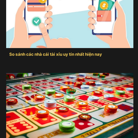
So sánh các nhà cái tài xỉu uy tín nhất hiện nay