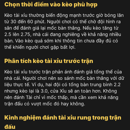
Chọn thời điểm vào kèo phù hợp
Kèo tài xỉu thường biến động mạnh trước giờ bóng lăn
từ 30 đến 60 phút. Người chơi có thể chờ đội hình ra
sân để đánh giá lại mốc bàn thắng. Nếu kèo tăng từ
2.5 lên 2.75, nhà cái đang nghiêng về khả năng nhiều
bàn. Vào kèo quá sớm khi thông tin chưa đầy đủ có
thể khiến người chơi gặp bất lợi.
Phân tích kèo tài xỉu trước trận
Kèo tài xỉu trước trận phản ánh đánh giá tổng thể của
nhà cái. Người chơi nên so sánh mốc bàn thắng với dữ
liệu thực tế. Ví dụ, hai đội có tổng bàn trung bình 2.2
nhưng kèo lại là 3.0, cửa Xỉu sẽ an toàn hơn. Không
nên đánh Tài chỉ vì mốc thấp, mà cần xem khả năng
trận đấu có vượt mốc đó hay không.
Kinh nghiệm đánh tài xỉu rung trong trận
đấu