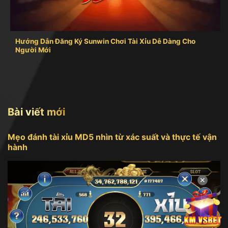
Hướng Dẫn Đăng Ký Sunwin Chơi Tài Xỉu Dễ Dàng Cho
Người Mới
Bài viết mới
Mẹo đánh tài xỉu MD5 nhìn từ xác suất và thực tế vận
hành
✕