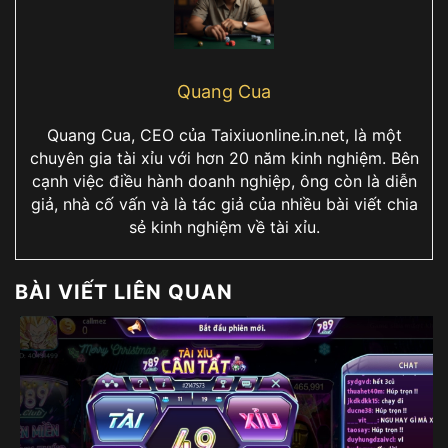
Quang Cua
Quang Cua, CEO của Taixiuonline.in.net, là một
chuyên gia tài xỉu với hơn 20 năm kinh nghiệm. Bên
cạnh việc điều hành doanh nghiệp, ông còn là diễn
giả, nhà cố vấn và là tác giả của nhiều bài viết chia
sẻ kinh nghiệm về tài xỉu.
BÀI VIẾT LIÊN QUAN