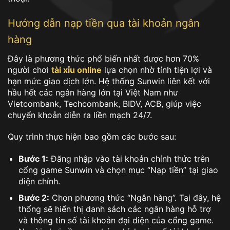
Hướng dẫn nạp tiền qua tài khoản ngân
hàng
Đây là phương thức phổ biến nhất được hơn 70%
người chơi
tài xỉu online
lựa chọn nhờ tính tiện lợi và
hạn mức giao dịch lớn. Hệ thống Sunwin liên kết với
hầu hết các ngân hàng lớn tại Việt Nam như
Vietcombank, Techcombank, BIDV, ACB, giúp việc
chuyển khoản diễn ra liền mạch 24/7.
Quy trình thực hiện bao gồm các bước sau:
Bước 1:
Đăng nhập vào tài khoản chính thức trên
cổng game Sunwin và chọn mục “Nạp tiền” tại giao
diện chính.
Bước 2:
Chọn phương thức “Ngân hàng”. Tại đây, hệ
thống sẽ hiển thị danh sách các ngân hàng hỗ trợ
và thông tin số tài khoản đại diện của cổng game.