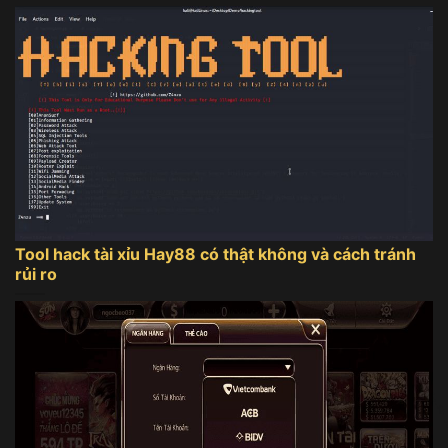
Tool hack tài xỉu Hay88 có thật không và cách tránh
rủi ro