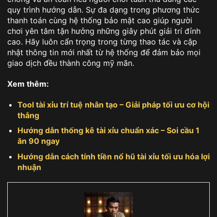
quy trình hướng dẫn. Sự đa dạng trong phương thức
thanh toán cùng hệ thống bảo mật cao giúp người
chơi yên tâm tận hưởng những giây phút giải trí đỉnh
cao. Hãy luôn cẩn trọng trong từng thao tác và cập
nhật thông tin mới nhất từ hệ thống để đảm bảo mọi
giao dịch đều thành công mỹ mãn.
Xem thêm:
Tool tài xỉu trí tuệ nhân tạo – Giải pháp tối ưu cơ hội
thắng
Hướng dẫn thống kê tài xỉu chuẩn xác – Soi cầu 1
ăn 90 ngay
Hướng dẫn cách tính tiền nổ hũ tài xỉu tối ưu hóa lợi
nhuận