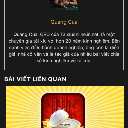
Quang Cua
Quang Cua, CEO của Taixiuonline.in.net, là một
chuyên gia tài xỉu với hơn 20 năm kinh nghiệm. Bên
cạnh việc điều hành doanh nghiệp, ông còn là diễn
giả, nhà cố vấn và là tác giả của nhiều bài viết chia
sẻ kinh nghiệm về tài xỉu.
BÀI VIẾT LIÊN QUAN