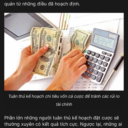
quán từ những điều đã hoạch định.
Tuân thủ kế hoạch chi tiêu vốn cá cược để tránh các rủi ro
tài chính
Phần lớn những người tuân thủ kế hoạch đặt cược sẽ
thường xuyên có kết quả tích cực. Ngược lại, những ai