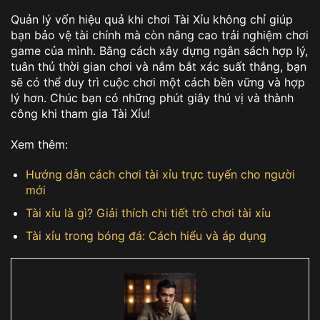
Quản lý vốn hiệu quả khi chơi Tài Xỉu không chỉ giúp
bạn bảo vệ tài chính mà còn nâng cao trải nghiệm chơi
game của mình. Bằng cách xây dựng ngân sách hợp lý,
tuân thủ thời gian chơi và nắm bắt xác suất thắng, bạn
sẽ có thể duy trì cuộc chơi một cách bền vững và hợp
lý hơn. Chúc bạn có những phút giây thú vị và thành
công khi tham gia Tài Xỉu!
Xem thêm:
Hướng dẫn cách chơi tài xỉu trực tuyến cho người
mới
Tài xỉu là gì? Giải thích chi tiết trò chơi tài xỉu
Tài xỉu trong bóng đá: Cách hiểu và áp dụng