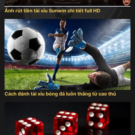
Ảnh rút tiền tài xỉu Sunwin chi tiết full HD
Cách đánh tài xỉu bóng đá luôn thắng từ cao thủ