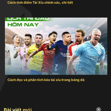
Cách tính điểm Tài Xỉu chính xác, chi tiết
Cách đọc và phân tích kèo tài xỉu trong bóng đá
Bài viết mới
✕