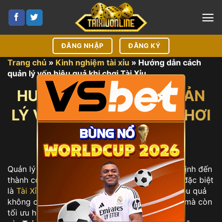
Bỏ
qua
nội
dung
ĐĂNG NHẬP
ĐĂNG KÝ
Trang chủ
»
Kinh nghiệm tài xỉu
»
Hướng dẫn cách
quản lý vốn hiệu quả khi chơi Tài Xỉu
×
HƯỚNG DẪN CÁCH QUẢN
LÝ VỐN HIỆU QUẢ KHI CHƠI
TÀI XỈU
Quản lý vốn là một trong những yếu tố quyết định đến
thành công khi tham gia các trò chơi cá cược, đặc biệt
là
Tài Xỉu online
. Một chiến lược quản lý vốn hiệu quả
không chỉ giúp bạn bảo toàn số tiền đã đầu tư mà còn
tối ưu hóa cơ hội chiến thắng. Trong bài viết