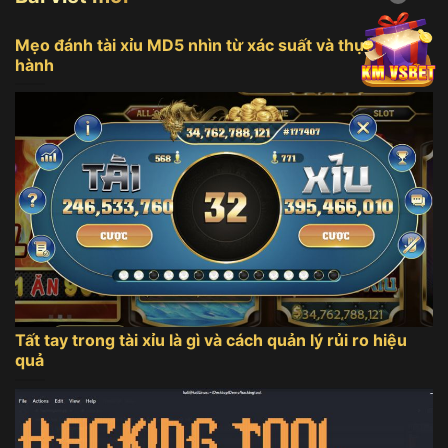
Mẹo đánh tài xỉu MD5 nhìn từ xác suất và thực tế vận
hành
Tất tay trong tài xỉu là gì và cách quản lý rủi ro hiệu
quả