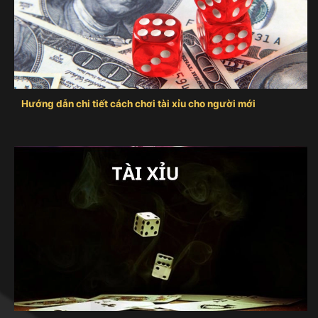
Hướng dẫn chi tiết cách chơi tài xỉu cho người mới