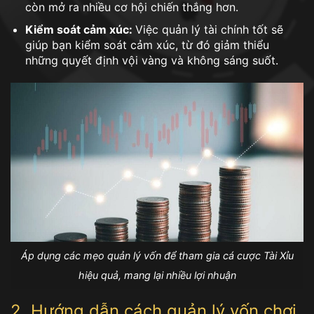
còn mở ra nhiều cơ hội chiến thắng hơn.
Kiểm soát cảm xúc:
Việc quản lý tài chính tốt sẽ
giúp bạn kiểm soát cảm xúc, từ đó giảm thiểu
những quyết định vội vàng và không sáng suốt.
Áp dụng các mẹo quản lý vốn để tham gia cá cược Tài Xỉu
hiệu quả, mang lại nhiều lợi nhuận
2. Hướng dẫn cách quản lý vốn chơi