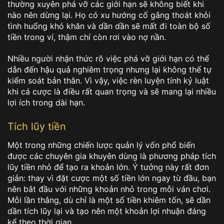
thường xuyên phá vỡ các giới hạn sẽ không biết khi
nào nên dừng lại. Họ có xu hướng cố gắng thoát khỏi
tình huống khó khăn và dần dần sẽ mất đi toàn bộ số
tiền trong ví, thậm chí còn rơi vào nợ nần.
Nhiều người nhận thức rõ việc phá vỡ giới hạn có thể
dẫn đến hậu quả nghiêm trọng nhưng lại không thể tự
kiểm soát bản thân. Vì vậy, việc rèn luyện tính kỷ luật
khi cá cược là điều rất quan trọng và sẽ mang lại nhiều
lợi ích trong dài hạn.
Tích lũy tiền
Một trong những chiến lược quản lý vốn phổ biến
được các chuyên gia khuyên dùng là phương pháp tích
lũy tiền nhỏ để tạo ra khoản lớn. Ý tưởng này rất đơn
giản: thay vì đặt cược một số tiền lớn ngay từ đầu, bạn
nên bắt đầu với những khoản nhỏ trong mỗi ván chơi.
Mỗi lần thắng, dù chỉ là một số tiền khiêm tốn, sẽ dần
dần tích lũy lại và tạo nên một khoản lợi nhuận đáng
kể theo thời gian.