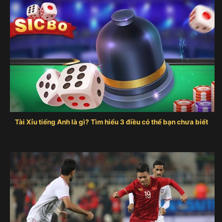
Tài Xỉu tiếng Anh là gì? Tìm hiểu 3 điều có thể bạn chưa biết