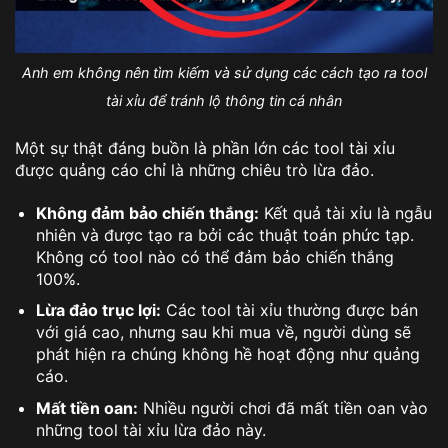
Anh em không nên tìm kiếm và sử dụng các cách tạo ra tool
tài xỉu để tránh lộ thông tin cá nhân
Một sự thật đáng buồn là phần lớn các tool tài xỉu
được quảng cáo chỉ là những chiêu trò lừa đảo.
Không đảm bảo chiến thắng:
Kết quả tài xỉu là ngẫu
nhiên và được tạo ra bởi các thuật toán phức tạp.
Không có tool nào có thể đảm bảo chiến thắng
100%.
Lừa đảo trục lợi:
Các tool tài xỉu thường được bán
với giá cao, nhưng sau khi mua về, người dùng sẽ
phát hiện ra chúng không hề hoạt động như quảng
cáo.
Mất tiền oan:
Nhiều người chơi đã mất tiền oan vào
những tool tài xỉu lừa đảo này.