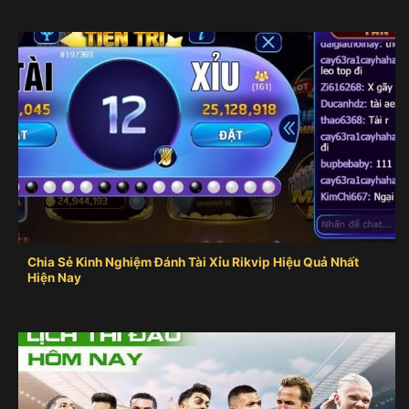
Chia Sẻ Kinh Nghiệm Đánh Tài Xỉu Rikvip Hiệu Quả Nhất
Hiện Nay