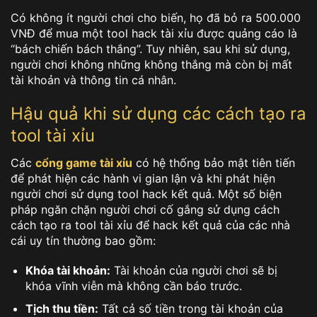
Có không ít người chơi cho biến, họ đã bỏ ra 500.000
VNĐ để mua một tool hack tài xỉu được quảng cáo là
“bách chiến bách thắng”. Tuy nhiên, sau khi sử dụng,
người chơi không những không thắng mà còn bị mất
tài khoản và thông tin cá nhân.
Hậu quả khi sử dụng các cách tạo ra
tool tài xỉu
Các
cổng game tài xỉu
có hệ thống bảo mật tiên tiến
để phát hiện các hành vi gian lận và khi phát hiện
người chơi sử dụng tool hack kết quả. Một số biện
pháp ngăn chặn người chơi cố gắng sử dụng cách
cách tạo ra tool tài xỉu để hack kết quả của các nhà
cái uy tín thường bao gồm:
Khóa tài khoản:
Tài khoản của người chơi sẽ bị
khóa vĩnh viễn mà không cần báo trước.
Tịch thu tiền:
Tất cả số tiền trong tài khoản của