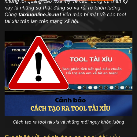
những lời quảng cáo hoa mỹ về các “công cụ thần kỳ”
này là những sự thật đáng sợ và rủi ro khôn lường.
Cùng
taixiuonline.in.net
vén màn bí mật về các tool
tài xỉu tràn lan trên mạng xã hội.
Cách tạo ra tool tài xỉu và những mối nguy khôn lường