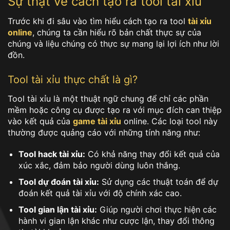
Sự thật về cách tạo ra tool tài xỉu
Trước khi đi sâu vào tìm hiểu cách tạo ra tool
tài xỉu
online
, chúng ta cần hiểu rõ bản chất thực sự của
chúng và liệu chúng có thực sự mang lại lợi ích như lời
đồn.
Tool tài xỉu thực chất là gì?
Tool tài xỉu là một thuật ngữ chung để chỉ các phần
mềm hoặc công cụ được tạo ra với mục đích can thiệp
vào kết quả của
game tài xỉu
online. Các loại tool này
thường được quảng cáo với những tính năng như:
Tool hack tài xỉu:
Có khả năng thay đổi kết quả của
xúc xắc, đảm bảo người dùng luôn thắng.
Tool dự đoán tài xỉu:
Sử dụng các thuật toán để dự
đoán kết quả tài xỉu với độ chính xác cao.
Tool gian lận tài xỉu:
Giúp người chơi thực hiện các
hành vi gian lận khác như cược lận, thay đổi thông