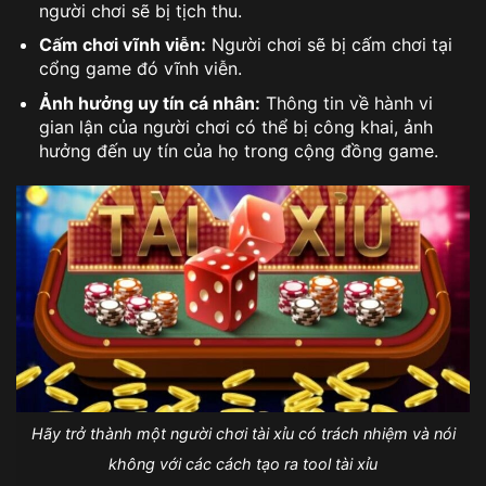
người chơi sẽ bị tịch thu.
Cấm chơi vĩnh viễn:
Người chơi sẽ bị cấm chơi tại
cổng game đó vĩnh viễn.
Ảnh hưởng uy tín cá nhân:
Thông tin về hành vi
gian lận của người chơi có thể bị công khai, ảnh
hưởng đến uy tín của họ trong cộng đồng game.
Hãy trở thành một người chơi tài xỉu có trách nhiệm và nói
không với các cách tạo ra tool tài xỉu