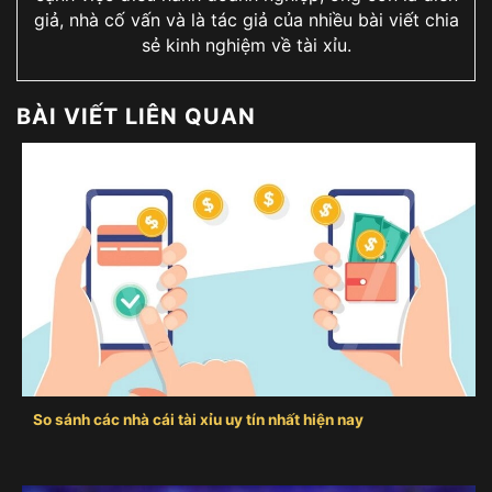
giả, nhà cố vấn và là tác giả của nhiều bài viết chia
sẻ kinh nghiệm về tài xỉu.
BÀI VIẾT LIÊN QUAN
So sánh các nhà cái tài xỉu uy tín nhất hiện nay