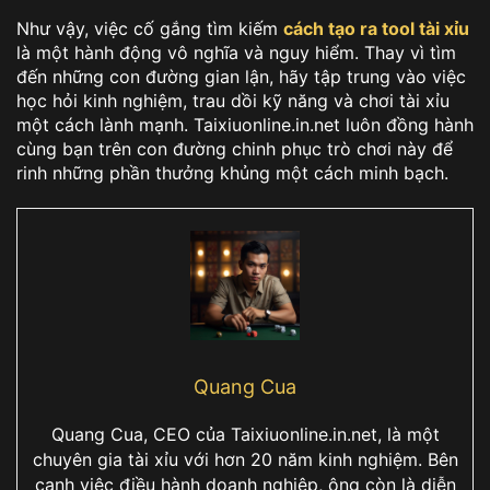
Như vậy, việc cố gắng tìm kiếm
cách tạo ra tool tài xỉu
là một hành động vô nghĩa và nguy hiểm. Thay vì tìm
đến những con đường gian lận, hãy tập trung vào việc
học hỏi kinh nghiệm, trau dồi kỹ năng và chơi tài xỉu
một cách lành mạnh. Taixiuonline.in.net luôn đồng hành
cùng bạn trên con đường chinh phục trò chơi này để
rinh những phần thưởng khủng một cách minh bạch.
Quang Cua
Quang Cua, CEO của Taixiuonline.in.net, là một
chuyên gia tài xỉu với hơn 20 năm kinh nghiệm. Bên
cạnh việc điều hành doanh nghiệp, ông còn là diễn