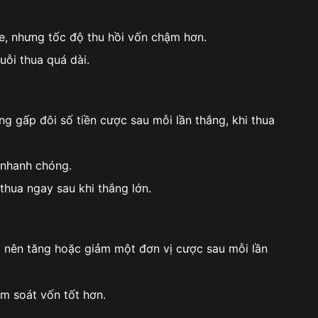
e, nhưng tốc độ thu hồi vốn chậm hơn.
uỗi thua quá dài.
ng gấp đôi số tiền cược sau mỗi lần thắng, khi thua
 nhanh chóng.
thua ngay sau khi thắng lớn.
i nên tăng hoặc giảm một đơn vị cược sau mỗi lần
ểm soát vốn tốt hơn.