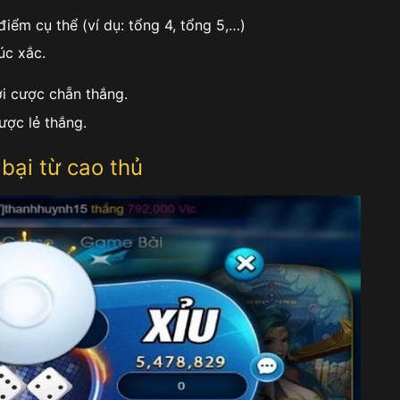
ểm cụ thể (ví dụ: tổng 4, tổng 5,…)
úc xắc.
ơi cược chẵn thắng.
ược lẻ thắng.
 bại từ cao thủ