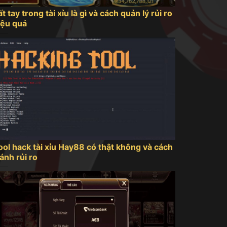
ất tay trong tài xỉu là gì và cách quản lý rủi ro
iệu quả
ool hack tài xỉu Hay88 có thật không và cách
ránh rủi ro