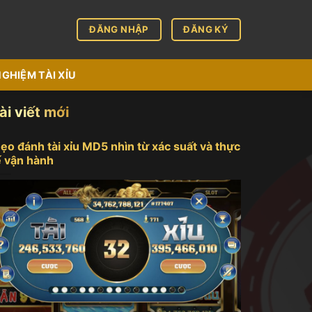
ĐĂNG NHẬP
ĐĂNG KÝ
NGHIỆM TÀI XỈU
ài viết mới
ẹo đánh tài xỉu MD5 nhìn từ xác suất và thực
ế vận hành