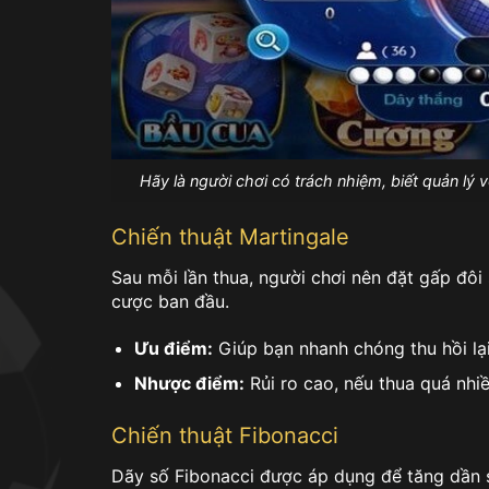
Hãy là người chơi có trách nhiệm, biết quản lý
Chiến thuật Martingale
Sau mỗi lần thua, người chơi nên đặt gấp đôi 
cược ban đầu.
Ưu điểm:
Giúp bạn nhanh chóng thu hồi lại
Nhược điểm:
Rủi ro cao, nếu thua quá nhiề
Chiến thuật Fibonacci
Dãy số Fibonacci được áp dụng để tăng dần số t