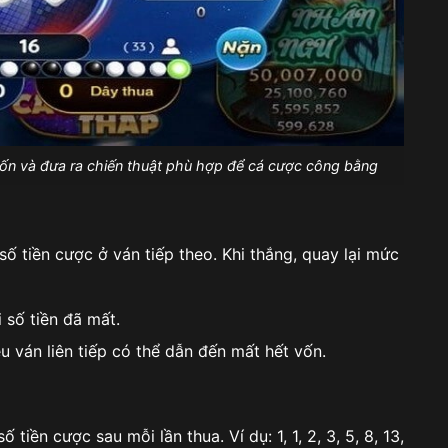
 vốn và đưa ra chiến thuật phù hợp để cá cược công bằng
số tiền cược ở ván tiếp theo. Khi thắng, quay lại mức
 số tiền đã mất.
u ván liên tiếp có thể dẫn đến mất hết vốn.
iền cược sau mỗi lần thua. Ví dụ: 1, 1, 2, 3, 5, 8, 13,