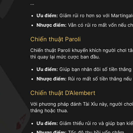
…
Ưu điểm:
Giảm rủi ro hơn so với Martingal
Nhược điểm:
Vẫn có rủi ro mất vốn nếu ch
Chiến thuật Paroli
Chiến thuật Paroli khuyến khích người chơi tă
thì quay lại mức cược ban đầu.
Ưu điểm:
Giúp bạn nhân đôi số tiền thắng
Nhược điểm:
Rủi ro mất số tiền thắng nếu 
Chiến thuật D’Alembert
Với phương pháp đánh Tài Xỉu này, người chơ
thắng hoặc thua.
Ưu điểm:
Giảm thiểu rủi ro và giúp bạn ki
Nhược điểm:
Tốc độ thu hồi vốn chậm.