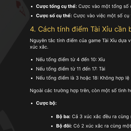
Cược tổng cụ thể:
Cược vào một tổng số đ
Cược số cụ thể:
Cược vào việc một số cụ t
4. Cách tính điểm Tài Xỉu cần 
Nguyên tắc tính điểm của game Tài Xỉu dựa v
xúc xắc.
Nếu tổng điểm từ 4 đến 10: Xỉu
Nếu tổng điểm từ 11 đến 17: Tài
Nếu tổng điểm là 3 hoặc 18: Không hợp lệ 
Ngoài các trường hợp trên, còn một số tình 
Cược bộ:
Bộ ba:
Cả 3 xúc xắc đều ra cùng 
Bộ đôi:
Có 2 xúc xắc ra cùng một