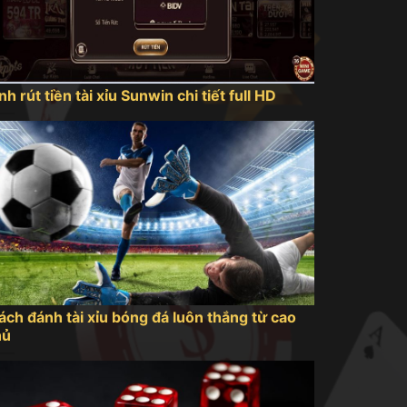
nh rút tiền tài xỉu Sunwin chi tiết full HD
ách đánh tài xỉu bóng đá luôn thắng từ cao
hủ