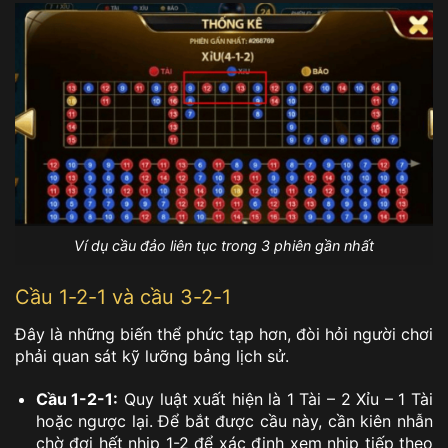
Ví dụ cầu đảo liên tục trong 3 phiên gần nhất
Cầu 1-2-1 và cầu 3-2-1
Đây là những biến thể phức tạp hơn, đòi hỏi người chơi
phải quan sát kỹ lưỡng bảng lịch sử.
Cầu 1-2-1:
Quy luật xuất hiện là 1 Tài – 2 Xỉu – 1 Tài
hoặc ngược lại. Để bắt được cầu này, cần kiên nhẫn
chờ đợi hết nhịp 1-2 để xác định xem nhịp tiếp theo