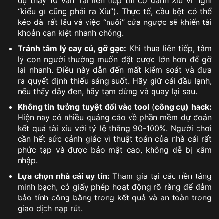
dụ thấy 10 ván Tài liên tiếp thì cố đánh Xỉu vì nghĩ
“kiểu gì cũng phải ra Xỉu”). Thực tế, cầu bệt có thể
kéo dài rất lâu và việc “nuôi” cửa ngược sẽ khiến tài
khoản cạn kiệt nhanh chóng.
Tránh tâm lý cay cú, gỡ gạc:
Khi thua liên tiếp, tâm
lý con người thường muốn đặt cược lớn hơn để gỡ
lại nhanh. Điều này dẫn đến mất kiểm soát và đưa
ra quyết định thiếu sáng suốt. Hãy giữ cái đầu lạnh,
nếu thấy dây đen, hãy tạm dừng và quay lại sau.
Không tin tưởng tuyệt đối vào tool (công cụ) hack:
Hiện nay có nhiều quảng cáo về phần mềm dự đoán
kết quả tài xỉu với tỷ lệ thắng 90-100%. Người chơi
cần hết sức cảnh giác vì thuật toán của nhà cái rất
phức tạp và được bảo mật cao, không dễ bị xâm
nhập.
Lựa chọn nhà cái uy tín:
Tham gia tại các nền tảng
minh bạch, có giấy phép hoạt động rõ ràng để đảm
bảo tính công bằng trong kết quả và an toàn trong
giao dịch nạp rút.