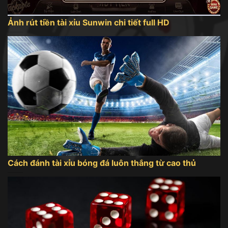
Ảnh rút tiền tài xỉu Sunwin chi tiết full HD
Cách đánh tài xỉu bóng đá luôn thắng từ cao thủ