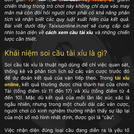
chiến thắng trong trò chơi này không chỉ dựa vào may
mắn mà còn đòi hỏi người chơi phải có khả năng phân
tích và nhận biết các quy luật xuất hiện của kết quả.
Bài viết dưới đây Taixiuonline.in.net sẽ cung cấp cái
nhìn toàn diện về
cách xem cầu tài xỉu
và những chiến
lược cần thiết.
Khái niệm soi cầu tài xỉu là gì?
Soi cầu tài xỉu là thuật ngữ dùng để chỉ việc quan sát,
thống kê và phân tích lịch sử các ván cược trước đó
để dự đoán kết quả của ván tiếp theo. Trong
tài xỉu
online
, kết quả thường được chia thành hai cửa chính:
Tài (tổng điểm từ 11 đến 17) và Xỉu (tổng điểm từ 4
đến 10). Mặc dù kết quả của mỗi lần lắc xúc xắc là
ngẫu nhiên, nhưng trong một chuỗi dài các ván cược,
người chơi có kinh nghiệm thường nhận thấy sự lặp lại
của một số mô hình nhất định, được gọi là “cầu”.
Việc nhận diện đúng loại cầu đang diễn ra là yếu tố