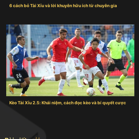
6 cách bỏ Tài Xỉu và lời khuyên hữu ích từ chuyên gia
Kèo Tài Xỉu 2.5: Khái niệm, cách đọc kèo và bí quyết cược