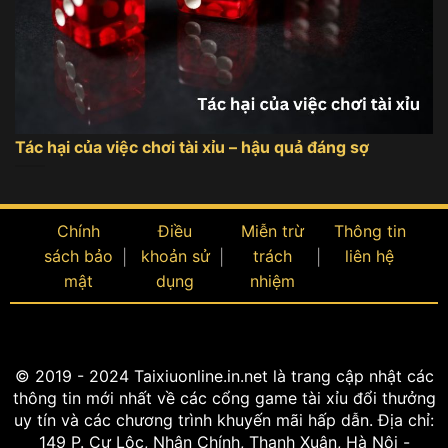
Tác hại của việc chơi tài xỉu – hậu quả đáng sợ
Chính
Điều
Miễn trừ
Thông tin
sách bảo
khoản sử
trách
liên hệ
mật
dụng
nhiệm
© 2019 - 2024 Taixiuonline.in.net là trang cập nhật các
thông tin mới nhất về các cổng game tài xỉu đổi thưởng
uy tín và các chương trình khuyến mãi hấp dẫn. Địa chỉ:
149 P. Cự Lộc, Nhân Chính, Thanh Xuân, Hà Nội -