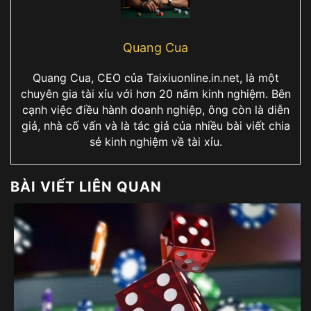
Quang Cua
Quang Cua, CEO của Taixiuonline.in.net, là một
chuyên gia tài xỉu với hơn 20 năm kinh nghiệm. Bên
cạnh việc điều hành doanh nghiệp, ông còn là diễn
giả, nhà cố vấn và là tác giả của nhiều bài viết chia
sẻ kinh nghiệm về tài xỉu.
BÀI VIẾT LIÊN QUAN