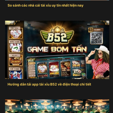
So sánh các nhà cái tài xỉu uy tín nhất hiện nay
Hướng dẫn tải app tài xỉu B52 về điện thoại chi tiết