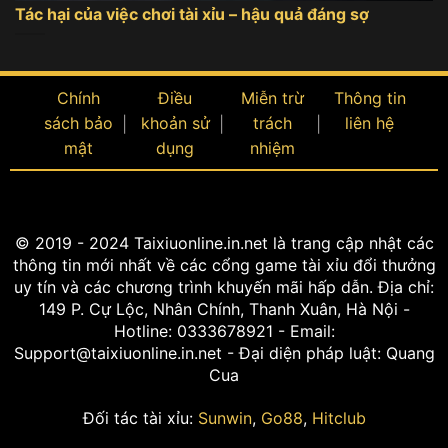
Tác hại của việc chơi tài xỉu – hậu quả đáng sợ
Chính
Điều
Miễn trừ
Thông tin
sách bảo
khoản sử
trách
liên hệ
mật
dụng
nhiệm
© 2019 - 2024 Taixiuonline.in.net là trang cập nhật các
thông tin mới nhất về các cổng game tài xỉu đổi thưởng
uy tín và các chương trình khuyến mãi hấp dẫn. Địa chỉ:
149 P. Cự Lộc, Nhân Chính, Thanh Xuân, Hà Nội -
Hotline: 0333678921 - Email:
Support@taixiuonline.in.net
- Đại diện pháp luật: Quang
Cua
Đối tác tài xỉu:
Sunwin
,
Go88
,
Hitclub