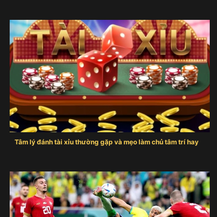
Tâm lý đánh tài xỉu thường gặp và mẹo làm chủ tâm trí hay