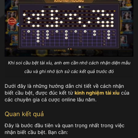
Khi soi cầu bệt tài xỉu, anh em cần nhớ cách nhận diện mẫu
cầu và ghi nhớ lịch sử các kết quả trước đó
Dưới đây là những hướng dẫn chi tiết về cách nhận
biết cầu bệt, được đúc kết từ
kinh nghiệm tài xỉu
của
các chuyên gia cá cược online lâu năm.
Quan kết quả
Đây là bước đầu tiên và quan trọng nhất trong việc
nhận biết cầu bệt. Bạn cần: