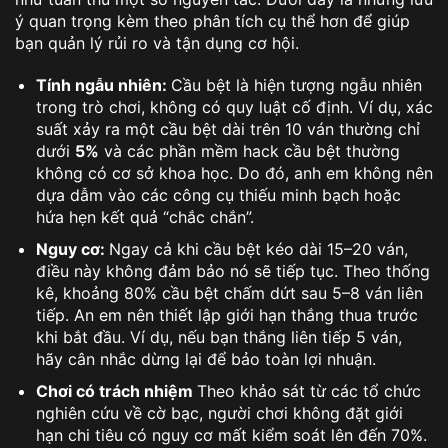
ý quan trọng kèm theo phân tích cụ thể hơn để giúp
bạn quản lý rủi ro và tận dụng cơ hội.
Tính ngẫu nhiên:
Cầu bệt là hiện tượng ngẫu nhiên
trong trò chơi, không có quy luật cố định. Ví dụ, xác
suất xảy ra một cầu bệt dài trên 10 ván thường chỉ
dưới
5%
và các phần mềm hack cầu bệt thường
không có cơ sở khoa học. Do đó, anh em không nên
dựa dẫm vào các công cụ thiếu minh bạch hoặc
hứa hẹn kết quả “chắc chắn”.
Nguy cơ:
Ngay cả khi cầu bệt kéo dài 15–20 ván,
điều này không đảm bảo nó sẽ tiếp tục. Theo thống
kê, khoảng 80% cầu bệt chấm dứt sau 5–8 ván liên
tiếp. An em nên thiết lập giới hạn thắng thua trước
khi bắt đầu. Ví dụ, nếu bạn thắng liên tiếp 5 ván,
hãy cân nhắc dừng lại để bảo toàn lợi nhuận.
Chơi có trách nhiệm
Theo khảo sát từ các tổ chức
nghiên cứu về cờ bạc, người chơi không đặt giới
hạn chi tiêu có nguy cơ mất kiểm soát lên đến 70%.