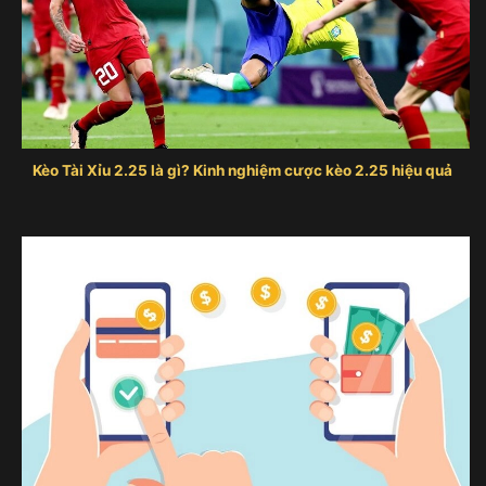
Kèo Tài Xỉu 2.25 là gì? Kinh nghiệm cược kèo 2.25 hiệu quả