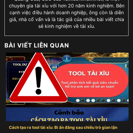
chuyên gia tài xỉu với hơn 20 năm kinh nghiệm. Bên
cạnh việc điều hành doanh nghiệp, ông còn là diễn
giả, nhà cố vấn và là tác giả của nhiều bài viết chia
sẻ kinh nghiệm về tài xỉu.
BÀI VIẾT LIÊN QUAN
Cách tạo ra tool tài xỉu: Bí ẩn đằng sau chiêu trò gian lận