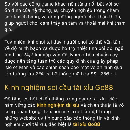
So với các cổng game khác, nền tảng nổi bật với sự
ổn định của hệ thống, sự chuyên nghiệp trong chăm
sóc khách hàng, và cộng đồng người chơi thân thiện,
giúp người chơi cảm thấy an tâm và thoải mái khi tham
gia.
Tuy nhiên, khi chơi tại đây, người chơi có thể yên tâm
về độ minh bạch và được hỗ trợ nhiệt tình bởi đội ngũ
túc trực 24/7 khi gặp vấn đề. Những tiêu chuẩn này
được nền tảng tuân thủ các quy định của giấy phép
isle of Man và các chính sách bảo mật về an ninh qua
lớp tường lửa 2FA và hệ thống mã hóa SSL 256 bit.
Kinh nghiệm soi cầu tài xỉu Go88
Để tăng cơ hội chiến thắng trong game tài xỉu, việc
nắm vững các
kinh nghiệm tài xỉu
và chiến thuật là vô
cùng quan trọng. Taixiuonline.in.net là một trong
những website uy tín cung cấp các thông tin và kinh
nghiệm chơi tài xỉu, đặc biệt là
tài xỉu Go88
.