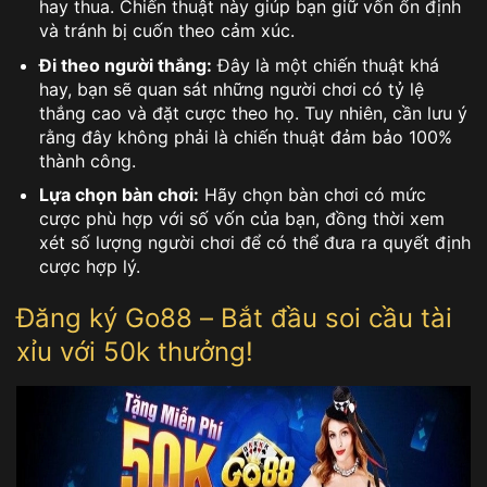
hay thua. Chiến thuật này giúp bạn giữ vốn ổn định
và tránh bị cuốn theo cảm xúc.
Đi theo người thắng:
Đây là một chiến thuật khá
hay, bạn sẽ quan sát những người chơi có tỷ lệ
thắng cao và đặt cược theo họ. Tuy nhiên, cần lưu ý
rằng đây không phải là chiến thuật đảm bảo 100%
thành công.
Lựa chọn bàn chơi:
Hãy chọn bàn chơi có mức
cược phù hợp với số vốn của bạn, đồng thời xem
xét số lượng người chơi để có thể đưa ra quyết định
cược hợp lý.
Đăng ký Go88 – Bắt đầu soi cầu tài
xỉu với 50k thưởng!