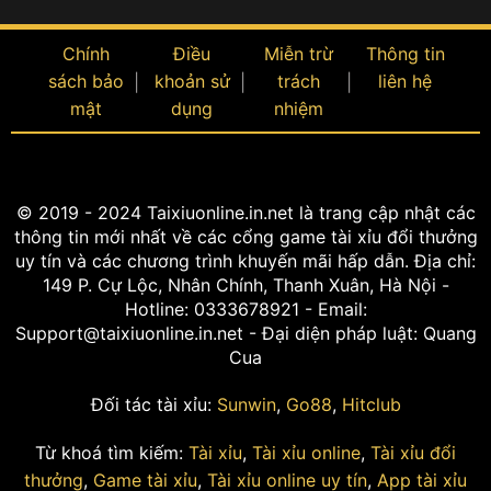
Chính
Điều
Miễn trừ
Thông tin
sách bảo
khoản sử
trách
liên hệ
mật
dụng
nhiệm
© 2019 - 2024 Taixiuonline.in.net là trang cập nhật các
thông tin mới nhất về các cổng game tài xỉu đổi thưởng
uy tín và các chương trình khuyến mãi hấp dẫn. Địa chỉ:
149 P. Cự Lộc, Nhân Chính, Thanh Xuân, Hà Nội -
Hotline: 0333678921 - Email:
Support@taixiuonline.in.net
- Đại diện pháp luật: Quang
Cua
Đối tác tài xỉu:
Sunwin
,
Go88
,
Hitclub
Từ khoá tìm kiếm:
Tài xỉu
,
Tài xỉu online
,
Tài xỉu đổi
thưởng
,
Game tài xỉu
,
Tài xỉu online uy tín
,
App tài xỉu