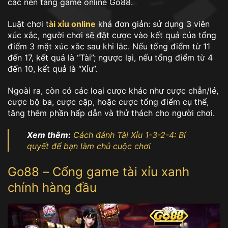
các nền tảng game online Go88.
Luật chơi t
ài xỉu online
khá đơn giản: sử dụng 3 viên
xúc xắc, người chơi sẽ đặt cược vào kết quả của tổng
điểm 3 mặt xúc xắc sau khi lắc. Nếu tổng điểm từ 11
đến 17, kết quả là “Tài”; ngược lại, nếu tổng điểm từ 4
đến 10, kết quả là “Xỉu”.
Ngoài ra, còn có các loại cược khác như cược chẵn/lẻ,
cược bộ ba, cược cặp, hoặc cược tổng điểm cụ thể,
tăng thêm phần hấp dẫn và thử thách cho người chơi.
Xem thêm:
Cách đánh Tài Xỉu 1-3-2-4: Bí
quyết để bạn làm chủ cuộc chơi
Go88 – Cổng game tài xỉu xanh
chính hàng đầu