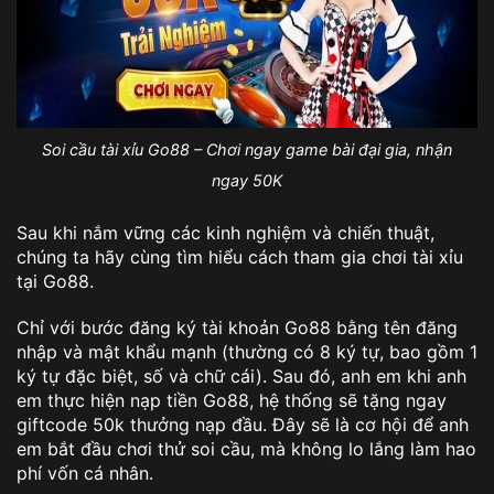
Soi cầu tài xỉu Go88 – Chơi ngay game bài đại gia, nhận
ngay 50K
Sau khi nắm vững các kinh nghiệm và chiến thuật,
chúng ta hãy cùng tìm hiểu cách tham gia chơi tài xỉu
tại Go88.
Chỉ với bước đăng ký tài khoản Go88 bằng tên đăng
nhập và mật khẩu mạnh (thường có 8 ký tự, bao gồm 1
ký tự đặc biệt, số và chữ cái). Sau đó, anh em khi anh
em thực hiện nạp tiền Go88, hệ thống sẽ tặng ngay
giftcode 50k thưởng nạp đầu. Đây sẽ là cơ hội để anh
em bắt đầu chơi thử soi cầu, mà không lo lắng làm hao
phí vốn cá nhân.