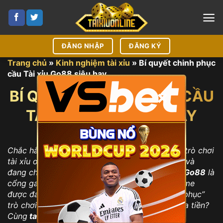
Bỏ
qua
nội
dung
ĐĂNG NHẬP
ĐĂNG KÝ
Trang chủ
»
Kinh nghiệm tài xỉu
»
Bí quyết chinh phục
cầu Tài xỉu Go88 siêu hay
×
BÍ QUYẾT CHINH PHỤC CẦU
TÀI XỈU GO88 SIÊU HAY
Chắc hẳn bạn không còn xa lạ với sức hút của trò chơi
tài xỉu online, một hình thức giải trí hấp dẫn đã và
đang chiếm trọn trái tim của nhiều người chơi.
Go88
là
cổng game bài Macau uy tín với chất lượng game
được đánh giá cao. Vậy làm thế nào để “chinh phục”
trò chơi này và biến nó trở thành sân chơi hái ra tiền?
Cùng
taixiuonline.in.net
tìm hiểu ngay!