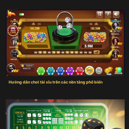
Hướng dẫn chơi tài xỉu trên các nền tảng phổ biến