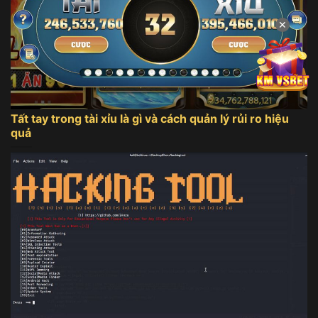
✕
Tất tay trong tài xỉu là gì và cách quản lý rủi ro hiệu
quả