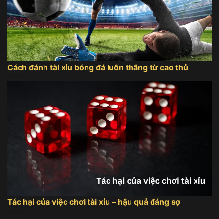
Cách đánh tài xỉu bóng đá luôn thắng từ cao thủ
Tác hại của việc chơi tài xỉu – hậu quả đáng sợ