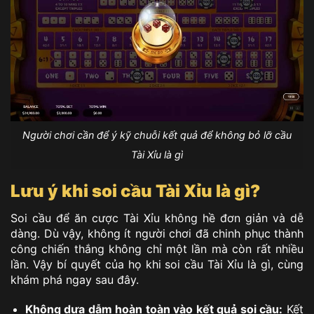
Người chơi cần để ý kỹ chuỗi kết quả để không bỏ lỡ cầu
Tài Xỉu là gì
Lưu ý khi soi cầu Tài Xỉu là gì?
Soi cầu để ăn cược Tài Xỉu không hề đơn giản và dễ
dàng. Dù vậy, không ít người chơi đã chinh phục thành
công chiến thắng không chỉ một lần mà còn rất nhiều
lần. Vậy bí quyết của họ khi soi cầu Tài Xỉu là gì, cùng
khám phá ngay sau đây.
Không dựa dẫm hoàn toàn vào kết quả soi cầu:
Kết