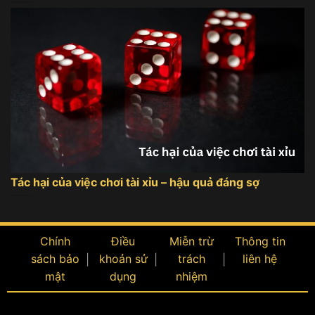
Tác hại của việc chơi tài xỉu – hậu quả đáng sợ
Chính
Điều
Miễn trừ
Thông tin
sách bảo
khoản sử
trách
liên hệ
mật
dụng
nhiệm