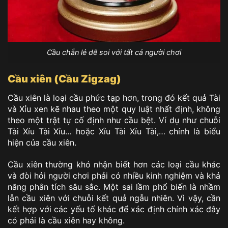
Cầu chẵn lẻ dễ soi với tất cả người chơi
Cầu xiên (Cầu Zigzag)
Cầu xiên là loại cầu phức tạp hơn, trong đó kết quả Tài
và Xỉu xen kẽ nhau theo một quy luật nhất định, không
theo một trật tự cố định như cầu bệt. Ví dụ như chuỗi
Tài Xỉu Tài Xỉu… hoặc Xỉu Tài Xỉu Tài,… chính là biểu
hiện của cầu xiên.
Cầu xiên thường khó nhận biết hơn các loại cầu khác
và đòi hỏi người chơi phải có nhiều kinh nghiệm và khả
năng phân tích sâu sắc. Một sai lầm phổ biến là nhầm
lẫn cầu xiên với chuỗi kết quả ngẫu nhiên. Vì vậy, cần
kết hợp với các yếu tố khác để xác định chính xác đây
có phải là cầu xiên hay không.