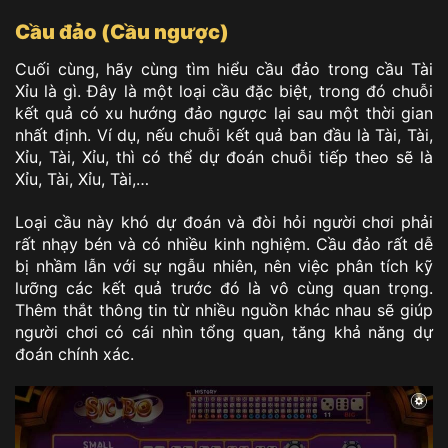
Cầu đảo (Cầu ngược)
Cuối cùng, hãy cùng tìm hiểu cầu đảo trong cầu Tài
Xỉu là gì. Đây là một loại cầu đặc biệt, trong đó chuỗi
kết quả có xu hướng đảo ngược lại sau một thời gian
nhất định. Ví dụ, nếu chuỗi kết quả ban đầu là Tài, Tài,
Xỉu, Tài, Xỉu, thì có thể dự đoán chuỗi tiếp theo sẽ là
Xỉu, Tài, Xỉu, Tài,…
Loại cầu này khó dự đoán và đòi hỏi người chơi phải
rất nhạy bén và có nhiều kinh nghiệm. Cầu đảo rất dễ
bị nhầm lẫn với sự ngẫu nhiên, nên việc phân tích kỹ
lưỡng các kết quả trước đó là vô cùng quan trọng.
Thêm thắt thông tin từ nhiều nguồn khác nhau sẽ giúp
người chơi có cái nhìn tổng quan, tăng khả năng dự
đoán chính xác.