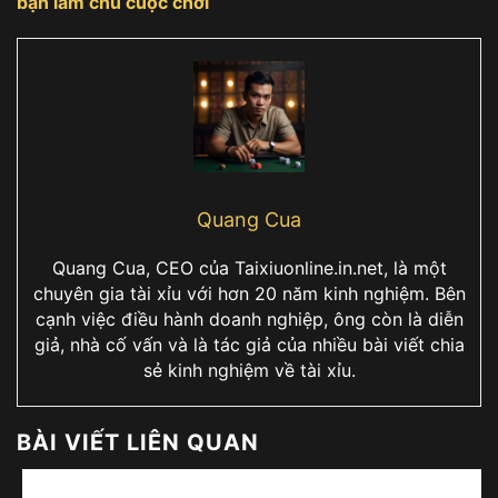
bạn làm chủ cuộc chơi
Quang Cua
Quang Cua, CEO của Taixiuonline.in.net, là một
chuyên gia tài xỉu với hơn 20 năm kinh nghiệm. Bên
cạnh việc điều hành doanh nghiệp, ông còn là diễn
giả, nhà cố vấn và là tác giả của nhiều bài viết chia
sẻ kinh nghiệm về tài xỉu.
BÀI VIẾT LIÊN QUAN