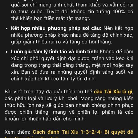
quả soi chỉ mang tính chất tham khảo và vẫn có rủi
ro thua cuộc. Tuyệt đối không tin tưởng 100% có
thể khiến bạn “tiền mất tật mang”.
Kết hợp nhiều phương pháp soi cầu:
Nên kết hợp
nhiều phương pháp khác nhau để tăng độ chính xác,
giúp giảm thiểu rủi ro và tăng cơ hội thắng.
Luôn giữ tâm lý tỉnh táo và bình tĩnh:
Không để cảm
xúc chi phối quyết định đặt cược, tránh vào kèo khi
đang trong trạng thái căng thẳng, mệt mỏi hoặc say
xỉn. Bạn sẽ đưa ra những quyết định sáng suốt và
chính xác hơn khi có tâm lý ổn định.
Bài viết trên đây đã giải thích cụ thể
cầu Tài Xỉu là gì
,
các phân loại và lưu ý khi chơi. Mong rằng những kiến
thức hữu ích này sẽ giúp bạn nhanh chóng chinh phục
được chiến thắng, mang về chiến lợi phẩm là các
khoản lợi nhuận hấp dẫn cho mình!
Xem thêm:
Cách đánh Tài Xỉu 1-3-2-4: Bí quyết để