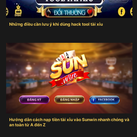
Những điều cần lưu ý khi dùng hack tool tài xỉu
Hướng dẫn cách nạp tiền tài xỉu vào Sunwin nhanh chóng và
an toàn từ A đến Z