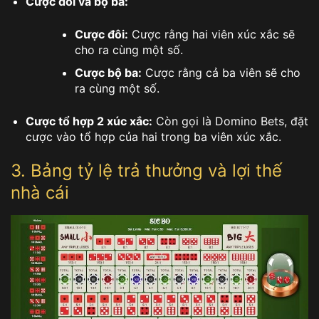
Cược đôi và bộ ba:
Cược đôi:
Cược rằng hai viên xúc xắc sẽ
cho ra cùng một số.
Cược bộ ba:
Cược rằng cả ba viên sẽ cho
ra cùng một số.
Cược tổ hợp 2 xúc xắc:
Còn gọi là Domino Bets, đặt
cược vào tổ hợp của hai trong ba viên xúc xắc.
3. Bảng tỷ lệ trả thưởng và lợi thế
nhà cái