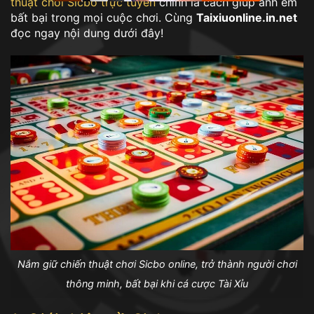
thuật chơi Sicbo trực tuyến
chính là cách giúp anh em
bất bại trong mọi cuộc chơi. Cùng
Taixiuonline.in.net
đọc ngay nội dung dưới đây!
Nắm giữ chiến thuật chơi Sicbo online, trở thành người chơi
thông minh, bất bại khi cá cược Tài Xỉu