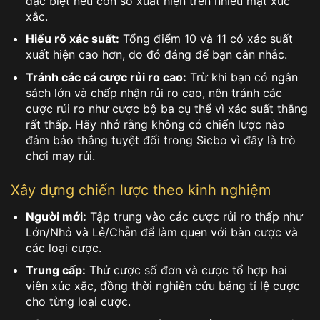
đặc biệt nếu con số xuất hiện trên nhiều mặt xúc
xắc.
Hiểu rõ xác suất:
Tổng điểm 10 và 11 có xác suất
xuất hiện cao hơn, do đó đáng để bạn cân nhắc.
Tránh các cá cược rủi ro cao:
Trừ khi bạn có ngân
sách lớn và chấp nhận rủi ro cao, nên tránh các
cược rủi ro như cược bộ ba cụ thể vì xác suất thắng
rất thấp. Hãy nhớ rằng không có chiến lược nào
đảm bảo thắng tuyệt đối trong Sicbo vì đây là trò
chơi may rủi.
Xây dựng chiến lược theo kinh nghiệm
Người mới:
Tập trung vào các cược rủi ro thấp như
Lớn/Nhỏ và Lẻ/Chẵn để làm quen với bàn cược và
các loại cược.
Trung cấp:
Thử cược số đơn và cược tổ hợp hai
viên xúc xắc, đồng thời nghiên cứu bảng tỉ lệ cược
cho từng loại cược.