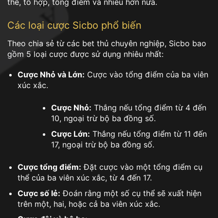
thể, tổ hợp, tổng điểm và nhiều hơn nữa.
Các loại cược Sicbo phổ biến
Theo chia sẻ từ các bet thủ chuyên nghiệp, Sicbo bao
gồm 5 loại cược được sử dụng nhiêu nhất:
Cược Nhỏ và Lớn:
Cược vào tổng điểm của ba viên
xúc xắc.
Cược Nhỏ:
Thắng nếu tổng điểm từ 4 đến
10, ngoại trừ bộ ba đồng số.
Cược Lớn:
Thắng nếu tổng điểm từ 11 đến
17, ngoại trừ bộ ba đồng số.
Cược tổng điểm:
Đặt cược vào một tổng điểm cụ
thể của ba viên xúc xắc, từ 4 đến 17.
Cược số lẻ:
Đoán rằng một số cụ thể sẽ xuất hiện
trên một, hai, hoặc cả ba viên xúc xắc.