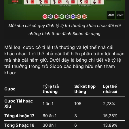
Mỗi nhà cái có quy định tỷ lệ trả thưởng khác nhau đối với
những hình thức đánh Sicbo đa dạng
Mỗi loại cược có tỉ lệ trả thưởng và lợi thế nhà cái
khác nhau. Lợi thế nhà cái thể hiện phần trăm lợi nhuận
mà nhà cái nắm giữ. Dưới đây là bảng chi tiết về tỷ lệ
trả thưởng trong trò Sicbo các bằng hữu nên tham
khảo:
Tỷ lệ trả
Số kết hợp
Lợi thế
Cược
thưởng
thắng
nhà cái
Cược Tài hoặc
1 ăn 1
105
2,78%
Xỉu
Tổng 4 hoặc 17
60 ăn 1
3
15,28%
Tổng 5 hoặc 16
30 ăn 1
6
13,89%