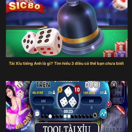
Tài Xỉu tiếng Anh là gì? Tìm hiểu 3 điều có thể bạn chưa biết