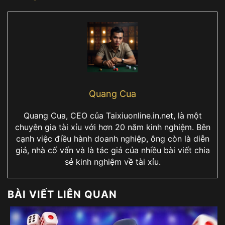
Quang Cua
Quang Cua, CEO của Taixiuonline.in.net, là một
chuyên gia tài xỉu với hơn 20 năm kinh nghiệm. Bên
cạnh việc điều hành doanh nghiệp, ông còn là diễn
giả, nhà cố vấn và là tác giả của nhiều bài viết chia
sẻ kinh nghiệm về tài xỉu.
BÀI VIẾT LIÊN QUAN