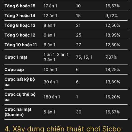
Tổng 6 hoặc 15
17 ăn 1
10
16,67%
Tổng 7 hoặc 14
12 ăn 1
15
9,72%
Tổng 8 hoặc 13
8 ăn 1
21
12,50%
Tổng 9 hoặc 12
6 ăn 1
25
18,99%
Tổng 10 hoặc 11
6 ăn 1
27
12,50%
1 ăn 1, 2 ăn 1,
Cược 1 mặt
75, 15, 1
7,87%
3 ăn 1
Cược cặp
10 ăn 1
6
18,25%
Cược bất kỳ bộ
30 ăn 1
6
13,89%
ba
Cược cụ thể bộ
180 ăn 1
1
16,20%
ba
Cược hai mặt
5 ăn 1
30
16,67%
(Domino)
4. Xây dựng chiến thuật chơi Sicbo