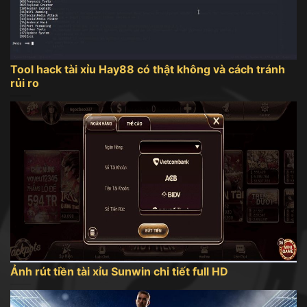
Tool hack tài xỉu Hay88 có thật không và cách tránh
rủi ro
Ảnh rút tiền tài xỉu Sunwin chi tiết full HD