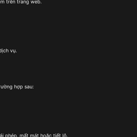
xem trên trang web.
ịch vụ.
trường hợp sau:
i phép, mất mát hoặc tiết lộ.