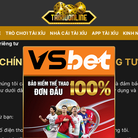
E
TRÒ CHƠI TÀI XỈU
NHÀ CÁI TÀI XỈU
APP TÀI XỈU
KINH 
riêng tư
×
CHÍNH SÁCH QUYỀN RIÊNG T
húng tôi cam kết bảo vệ quyền riêng tư của bạn và đảm bả
tư dưới đây để hiểu rõ cách chúng tôi thu thập, sử dụng và
ừ bạn:
ố điện thoại khi bạn đăng ký hoặc liên hệ với chúng tôi.