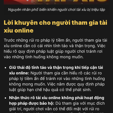
Nguyên nhân phổ biến khiến người chơi tài xỉu bị triệu tập
Lời khuyên cho người tham gia tài
xỉu online
Trước những rủi ro pháp lý tiềm ẩn, người tham gia tài
xỉu online cần có cái nhìn tỉnh táo và thận trọng. Việc
hiểu rõ quy định pháp luật giúp người chơi tránh rơi
vào những tình huống không mong muốn.
Giữ thái độ tỉnh táo và thận trọng khi tiếp cận tài
xỉu online:
Người tham gia cần hiểu rõ các rủi ro
pháp lý tiềm ẩn để tránh rơi vào những tình huống
không mong muốn. Việc nắm được quy định pháp
luật giúp hạn chế hậu quả có thể phát sinh.
Nhận thức rõ tài xỉu online không phải hoạt động
hợp pháp được bảo hộ:
Dù tham gia với mục đích
giải trí, người chơi vẫn có thể đối mặt với rủi ro