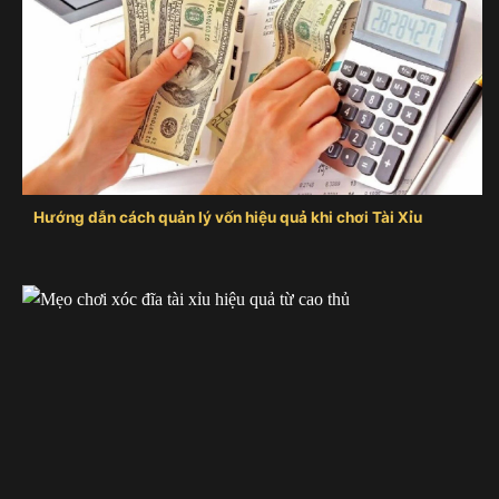
Hướng dẫn cách quản lý vốn hiệu quả khi chơi Tài Xỉu