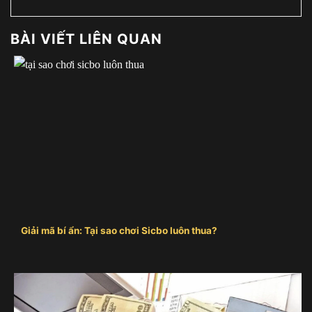
BÀI VIẾT LIÊN QUAN
Giải mã bí ẩn: Tại sao chơi Sicbo luôn thua?