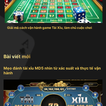
Giải mã cách vận hành game Tài Xỉu, làm chủ cuộc chơi
Bài viết mới
Mẹo đánh tài xỉu MD5 nhìn từ xác suất và thực tế vận
hành