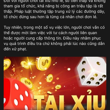
Đối với người chơi tài xỉu nhỏ lẻ, số tiền thấp và không
tham gia tổ chức, khả năng bị công an triệu tập là rất
thấp. Pháp luật thường tập trung xử lý các đường dây,
tổ chức đứng sau hơn là từng cá nhân chơi đơn lẻ.
Tuy nhiên, trong một số vụ việc lớn, người chơi vẫn có
thể được mời làm việc với tư cách người liên quan
hoặc người cung cấp thông tin. Điều này nhằm phục
vụ quá trình điều tra chứ không phải lúc nào cũng dẫn
đến xử phạt.