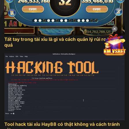
✕
Tất tay trong tài xỉu là gì và cách quản lý rủi ro hiệu
quả
Tool hack tài xỉu Hay88 có thật không và cách tránh