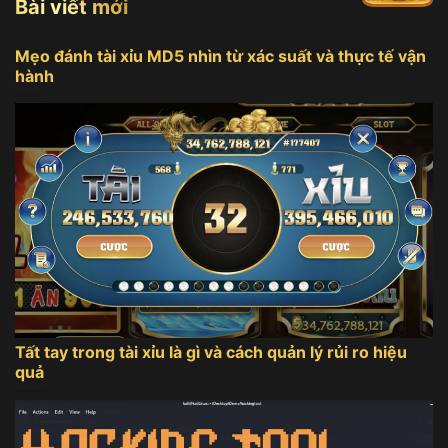
Bài viết mới
Mẹo đánh tài xỉu MD5 nhìn từ xác suất và thực tế vận
hành
Tất tay trong tài xỉu là gì và cách quản lý rủi ro hiệu
quả