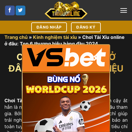
Bỏ
qua
nội
dung
ĐĂNG NHẬP
ĐĂNG KÝ
Trang chủ
»
Kinh nghiệm tài xỉu
»
Chơi Tài Xỉu online
ở đâu: Top 6 thương hiệu hàng đầu 2024
×
CHƠI TÀI XỈU ONLINE Ở
ĐÂU: TOP 6 THƯƠNG HIỆU
HÀNG ĐẦU 2024
Chơi Tài Xỉu online ở đâu
chất lượng, đáng tin cậy ắt
hẳn là nỗi băn khoăn của nhiều người mới lần đầu tham
gia. Bởi việc chọn được nhà cái uy tín không chỉ giúp
trải nghiệm giải trí đáng giá hơn, mà còn đảm bảo an
toàn tuyệt đối cho khách hàng. Thông qua các tiêu chí