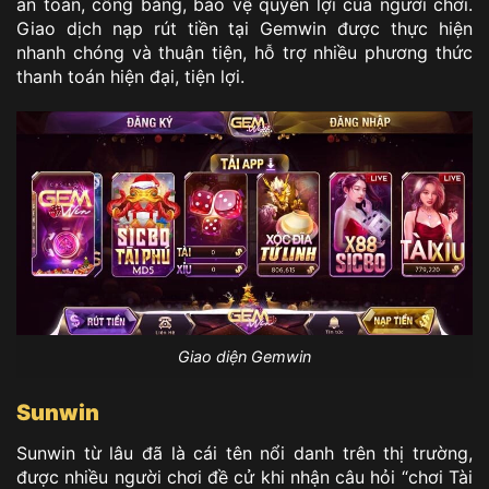
an toàn, công bằng, bảo vệ quyền lợi của người chơi.
Giao dịch nạp rút tiền tại Gemwin được thực hiện
nhanh chóng và thuận tiện, hỗ trợ nhiều phương thức
thanh toán hiện đại, tiện lợi.
Giao diện Gemwin
Sunwin
Sunwin từ lâu đã là cái tên nổi danh trên thị trường,
được nhiều người chơi đề cử khi nhận câu hỏi “chơi Tài