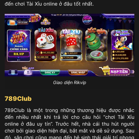
đến chơi Tài Xỉu online ở đâu tốt nhất.
Giao diện Rikvip
789Club
789Club là một trong những thương hiệu được nhắc
đến nhiều nhất khi trả lời cho câu hỏi “chơi Tài Xỉu
online ở đâu uy tín”. Trước hết, nhà cái thu hút người
chơi bởi giao diện hiện đại, bắt mắt và dễ sử dụng. Sau
đó, sân chơi cũng mang đến hệ sinh thái giải trí phong