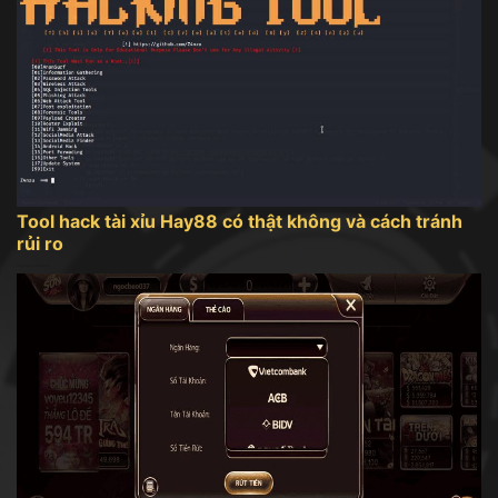
Tool hack tài xỉu Hay88 có thật không và cách tránh
rủi ro