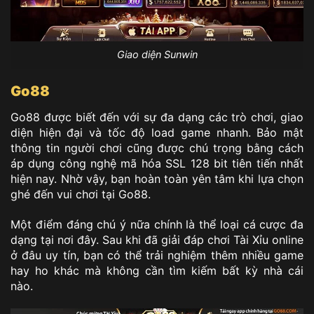
Giao diện Sunwin
Go88
Go88 được biết đến với sự đa dạng các trò chơi, giao
diện hiện đại và tốc độ load game nhanh. Bảo mật
thông tin người chơi cũng được chú trọng bằng cách
áp dụng công nghệ mã hóa SSL 128 bit tiên tiến nhất
hiện nay. Nhờ vậy, bạn hoàn toàn yên tâm khi lựa chọn
ghé đến vui chơi tại Go88.
Một điểm đáng chú ý nữa chính là thể loại cá cược đa
dạng tại nơi đây. Sau khi đã giải đáp chơi Tài Xỉu online
ở đâu uy tín, bạn có thể trải nghiệm thêm nhiều game
hay ho khác mà không cần tìm kiếm bất kỳ nhà cái
nào.