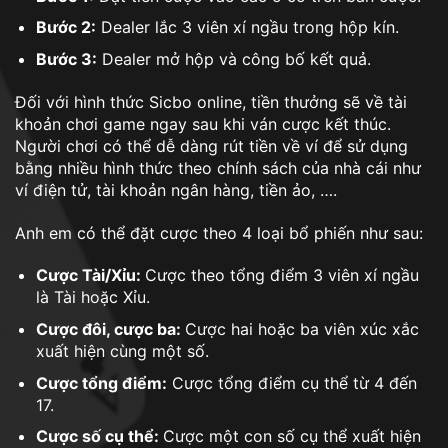
Bước 2:
Dealer lắc 3 viên xí ngầu trong hộp kín.
Bước 3:
Dealer mở hộp và công bố kết quả.
Đối với hình thức Sicbo online, tiền thưởng sẽ về tài
khoản chơi game ngay sau khi ván cược kết thúc.
Người chơi có thể dễ dàng rút tiền về ví để sử dụng
bằng nhiều hình thức theo chính sách của nhà cái như
ví điện tử, tài khoản ngân hàng, tiền ảo, ….
Anh em có thể đặt cược theo 4 loại bổ phiến như sau:
Cược Tài/Xỉu:
Cược theo tổng điểm 3 viên xí ngầu
là Tài hoặc Xỉu.
Cược đôi, cược ba:
Cược hai hoặc ba viên xúc xắc
xuất hiện cùng một số.
Cược tổng điểm:
Cược tổng điểm cụ thể từ 4 đến
17.
Cược số cụ thể:
Cược một con số cụ thể xuất hiện