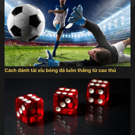
Cách đánh tài xỉu bóng đá luôn thắng từ cao thủ