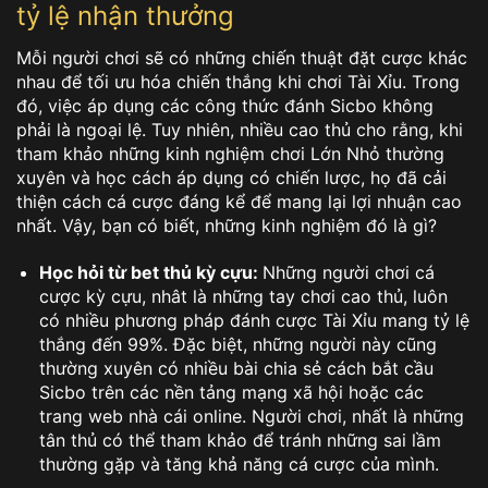
tỷ lệ nhận thưởng
Mỗi người chơi sẽ có những chiến thuật đặt cược khác
nhau để tối ưu hóa chiến thắng khi chơi Tài Xỉu. Trong
đó, việc áp dụng các công thức đánh Sicbo không
phải là ngoại lệ. Tuy nhiên, nhiều cao thủ cho rằng, khi
tham khảo những kinh nghiệm chơi Lớn Nhỏ thường
xuyên và học cách áp dụng có chiến lược, họ đã cải
thiện cách cá cược đáng kể để mang lại lợi nhuận cao
nhất. Vậy, bạn có biết, những kinh nghiệm đó là gì?
Học hỏi từ bet thủ kỳ cựu:
Những người chơi cá
cược kỳ cựu, nhât là những tay chơi cao thủ, luôn
có nhiều phương pháp đánh cược Tài Xỉu mang tỷ lệ
thắng đến 99%. Đặc biệt, những người này cũng
thường xuyên có nhiều bài chia sẻ cách bắt cầu
Sicbo trên các nền tảng mạng xã hội hoặc các
trang web nhà cái online. Người chơi, nhất là những
tân thủ có thể tham khảo để tránh những sai lầm
thường gặp và tăng khả năng cá cược của mình.