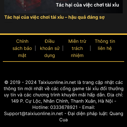
Tác hại của việc chơi tài xỉu – hậu quả đáng sợ
Chính
Điều
Miễn trừ
Thông tin
sách bảo
khoản sử
trách
liên hệ
mật
dụng
nhiệm
© 2019 - 2024 Taixiuonline.in.net là trang cập nhật các
thông tin mới nhất về các cổng game tài xỉu đổi thưởng
uy tín và các chương trình khuyến mãi hấp dẫn. Địa chỉ:
149 P. Cự Lộc, Nhân Chính, Thanh Xuân, Hà Nội -
Hotline: 0333678921 - Email:
Support@taixiuonline.in.net
- Đại diện pháp luật: Quang
Cua