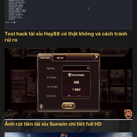
Tool hack tài xỉu Hay88 có thật không và cách tránh
rủi ro
Ảnh rút tiền tài xỉu Sunwin chi tiết full HD