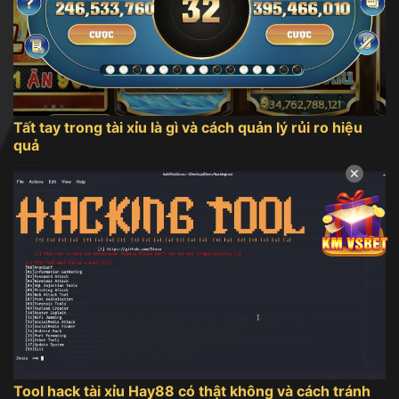
Tất tay trong tài xỉu là gì và cách quản lý rủi ro hiệu
quả
✕
Tool hack tài xỉu Hay88 có thật không và cách tránh