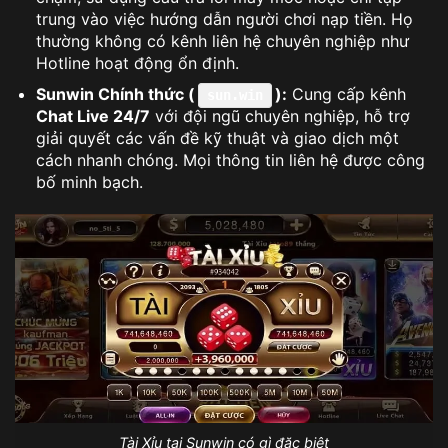
trung vào việc hướng dẫn người chơi nạp tiền. Họ
thường không có kênh liên hệ chuyên nghiệp như
Hotline hoạt động ổn định.
Sunwin Chính thức (
):
Cung cấp kênh
sun.win
Chat Live 24/7
với đội ngũ chuyên nghiệp, hỗ trợ
giải quyết các vấn đề kỹ thuật và giao dịch một
cách nhanh chóng. Mọi thông tin liên hệ được công
bố minh bạch.
Tài Xỉu tại Sunwin có gì đặc biệt