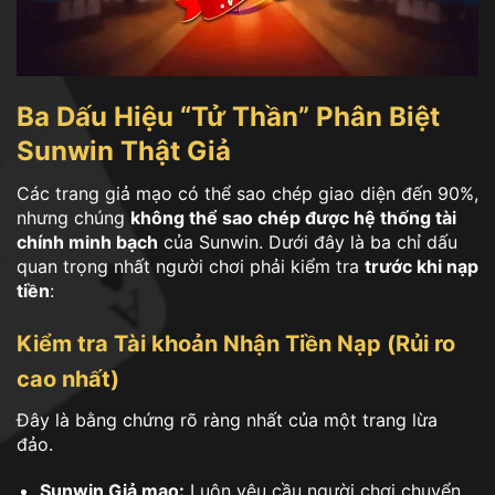
Ba Dấu Hiệu “Tử Thần” Phân Biệt
Sunwin Thật Giả
Các trang giả mạo có thể sao chép giao diện đến 90%,
nhưng chúng
không thể sao chép được hệ thống tài
chính minh bạch
của Sunwin. Dưới đây là ba chỉ dấu
quan trọng nhất người chơi phải kiểm tra
trước khi nạp
tiền
:
Kiểm tra Tài khoản Nhận Tiền Nạp (Rủi ro
cao nhất)
Đây là bằng chứng rõ ràng nhất của một trang lừa
đảo.
Sunwin Giả mạo:
Luôn yêu cầu người chơi chuyển