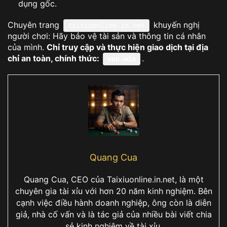
dụng gốc.
Chuyên trang
khuyến nghị
taixiuonline.in.net
người chơi: Hãy bảo vệ tài sản và thông tin cá nhân
của mình.
Chỉ truy cập và thực hiện giao dịch tại địa
chỉ an toàn, chính thức:
.
sun.win
Quang Cua
Quang Cua, CEO của Taixiuonline.in.net, là một
chuyên gia tài xỉu với hơn 20 năm kinh nghiệm. Bên
cạnh việc điều hành doanh nghiệp, ông còn là diễn
giả, nhà cố vấn và là tác giả của nhiều bài viết chia
sẻ kinh nghiệm về tài xỉu.