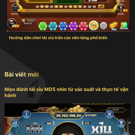
Hướng dẫn chơi tài xỉu trên các nền tảng phổ biến
Bài viết mới
Mẹo đánh tài xỉu MD5 nhìn từ xác suất và thực tế vận
hành