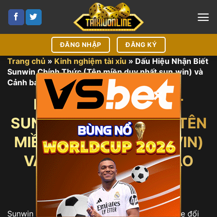
Bỏ
qua
nội
dung
ĐĂNG NHẬP
ĐĂNG KÝ
Trang chủ
»
Kinh nghiệm tài xỉu
»
Dấu Hiệu Nhận Biết
Sunwin Chính Thức (Tên miền duy nhất sun.win) và
Cảnh báo Lừa đảo Tiền Nạp
×
DẤU HIỆU NHẬN BIẾT
SUNWIN CHÍNH THỨC (TÊN
MIỀN DUY NHẤT SUN.WIN)
VÀ CẢNH BÁO LỪA ĐẢO
TIỀN NẠP
Sunwin từ lâu đã là một trong những cổng game đổi