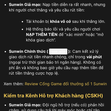
Sunwin Giả mạo:
Nạp tiền diễn ra rất nhanh, nhưng
khi người chơi thắng và yêu cầu rút tiền:
Tài khoản bị
khóa vô cớ
sau khi thắng lớn.
Hệ thống báo lỗi và yêu cầu người chơi
NẠP THÊM TIỀN
để “xác minh” hoặc “mở
khóa giao dịch”.
Sunwin Chính thức (
):
Cam kết xử lý
sun.win
giao dịch rút tiền nhanh chóng, chỉ trong
vài phút
(ngoại trừ thời gian bảo trì ngân hàng). Không có
phí ẩn và không bao giờ yêu cầu nạp thêm tiền để
rút tiền thắng cược hợp lệ.
Xem thêm:
Review Cổng Game đổi thưởng số 1 Sunwin
Kiểm tra Kênh Hỗ trợ Khách hàng (CSKH)
Sunwin Giả mạo:
Đội ngũ hỗ trợ (nếu có) phản hồi
chậm, sử dụng câu trả lời máy móc hoặc chỉ tập