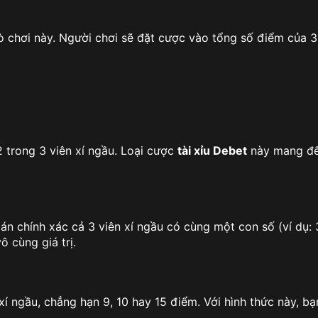
rò chơi này. Người chơi sẽ đặt cược vào tổng số điểm của 3 
2 trong 3 viên xí ngầu. Loại cược
tài xỉu Debet
này mang đến
n chính xác cả 3 viên xí ngầu có cùng một con số (ví dụ: 3
 cùng giá trị.
í ngầu, chẳng hạn 9, 10 hay 15 điểm. Với hình thức này, b