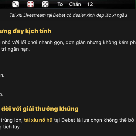
Tài xỉu Livestream tại Debet có dealer xinh đẹp lắc xí ngầu
hưng đầy kịch tính
thu nhỏ với lối chơi nhanh gọn, đơn giản nhưng không kém ph
trí ngắn hạn.
n.
p.
i đời với giải thưởng khủng
 trúng lớn,
tài xỉu nổ hũ
tại Debet là lựa chọn không thể bỏ 
tích lũy.