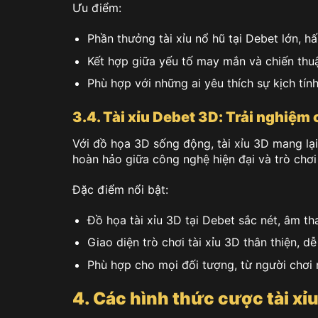
Ưu điểm:
Phần thưởng tài xỉu nổ hũ tại Debet lớn, h
Kết hợp giữa yếu tố may mắn và chiến thu
Phù hợp với những ai yêu thích sự kịch tín
3.4. Tài xỉu Debet 3D: Trải nghiệm
Với đồ họa 3D sống động, tài xỉu 3D mang lạ
hoàn hảo giữa công nghệ hiện đại và trò chơi
Đặc điểm nổi bật:
Đồ họa tài xỉu 3D tại Debet sắc nét, âm t
Giao diện trò chơi tài xỉu 3D thân thiện, d
Phù hợp cho mọi đối tượng, từ người chơi 
4. Các hình thức cược tài xỉu