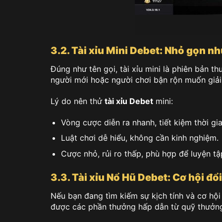
3.2. Tài xỉu Mini Debet: Nhỏ gọn n
Đúng như tên gọi, tài xỉu mini là phiên bản 
người mới hoặc người chơi bận rộn muốn giải 
Lý do nên thử
tài xỉu Debet
mini:
Vòng cược diễn ra nhanh, tiết kiệm thời gia
Luật chơi dễ hiểu, không cần kinh nghiệm.
Cược nhỏ, rủi ro thấp, phù hợp để luyện tậ
3.3. Tài xỉu Nổ Hũ Debet: Cơ hội đổ
Nếu bạn đang tìm kiếm sự kịch tính và cơ hội
được các phần thưởng hấp dẫn từ quỹ thưởng 