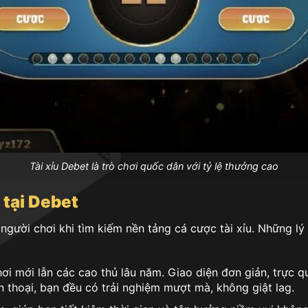
Tài xỉu Debet là trò chơi quốc dân với tỷ lệ thưởng cao
 tại Debet
người chơi khi tìm kiếm nền tảng cá cược tài xỉu. Những l
hơi mới lẫn các cao thủ lâu năm. Giao diện đơn giản, trực 
n thoại, bạn đều có trải nghiệm mượt mà, không giật lag.