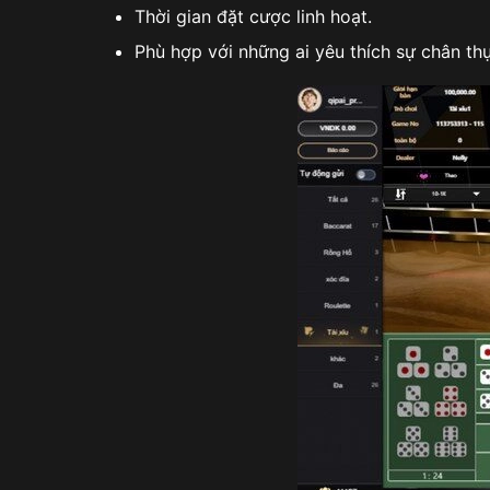
Thời gian đặt cược linh hoạt.
Phù hợp với những ai yêu thích sự chân thự