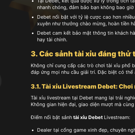
Tại Debet, kết quả được xử lý trong tích t
nhanh chóng, đảm bảo bạn không bao giờ p
Debet nổi bật với tỷ lệ cược cao hơn nhiề
xuyên như thưởng chào mừng, hoàn tiền hà
Debet cam kết bảo mật thông tin khách hàn
hay tài chính.
3. Các sảnh tài xỉu đáng thử t
Không chỉ cung cấp các trò chơi tài xỉu phổ bi
đáp ứng mọi nhu cầu giải trí. Đặc biệt có th
3.1. Tài xỉu Livestream Debet: Chơi
Tài xỉu livestream tại Debet mang lại trải n
Không gian hiện đại, giao diện mượt mà cùng
Điểm nổi bật sảnh
tài xỉu Debet
Livestream:
Dealer tại cổng game xinh đẹp, chuyên ngh