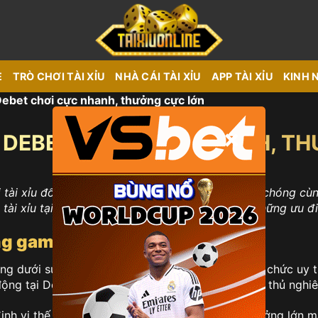
E
TRÒ CHƠI TÀI XỈU
NHÀ CÁI TÀI XỈU
APP TÀI XỈU
KINH 
 Debet chơi cực nhanh, thưởng cực lớn
×
ỈU DEBET CHƠI CỰC NHANH, 
ơi tài xỉu đổi thưởng nhờ cách chơi dễ hiểu, nhanh chóng cù
 tài xỉu tại cổng game Debet, từ cách chơi đến những ưu đ
ổng game Debet
g dưới sự bảo trợ và giám sát của PAGCOR – tổ chức uy tí
ộng tại Debet đều minh bạch, công bằng và tuân thủ nghiê
ịnh vị thế là một trong những cổng game đổi thưởng lớn mạ