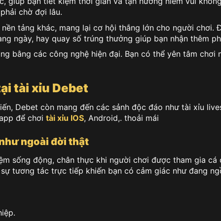
ắc, giúp bạn tiết kiệm thời gian và tận hưởng niềm vui không
hải chờ đợi lâu.
u nền tảng khác, mang lại cơ hội thắng lớn cho người chơi.
ng ngày, hay quay số trúng thưởng giúp bạn nhận thêm phầ
g bằng các công nghệ hiện đại. Bạn có thể yên tâm chơi mà
ại tài xỉu Debet
ến, Debet còn mang đến các sảnh độc đáo như tài xỉu livestr
ể app để chơi
tài xỉu IOS
, Android,. thoải mái
 như ngoài đời thật
ghiệm sống động, chân thực khi người chơi được tham gia cá
 sự tương tác trực tiếp khiến bạn có cảm giác như đang n
iệp.