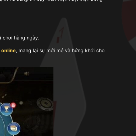
:
i chơi hàng ngày.
 online
, mang lại sự mới mẻ và hứng khởi cho