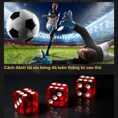
Cách đánh tài xỉu bóng đá luôn thắng từ cao thủ