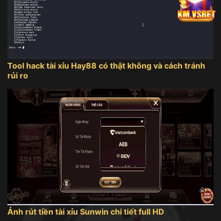
Tool hack tài xỉu Hay88 có thật không và cách tránh
rủi ro
Ảnh rút tiền tài xỉu Sunwin chi tiết full HD