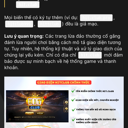
hit.club
Mọi biến thể có ký tự thêm (ví dụ:
,
hit.club.pro
,
) đều là giả mạo.
hitclub999
hittclub
Lưu ý quan trọng:
Các trang lừa đảo thường cố gắng
đánh lừa người chơi bằng cách mô tả giao diện tương
tự. Tuy nhiên, hệ thống kỹ thuật và xử lý giao dịch của
chúng lại yếu kém. Chỉ có địa chỉ
mới đảm
hit.club
bảo được sự minh bạch về hệ thống game và thanh
khoản.