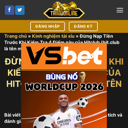
Bỏ
qua
nội
dung
ĐĂNG NHẬP
ĐĂNG KÝ
Trang chủ
»
Kinh nghiệm tài xỉu
»
Đừng Nạp Tiền
Trước Khi Kiểm Tra 4 Điểm này của Hitclub (hit.club
là tên miền duy nhất)
×
ĐỪNG NẠP TIỀN TRƯỚC KHI
KIỂM TRA 4 ĐIỂM NÀY CỦA
HITCLUB (HIT.CLUB LÀ TÊN
MIỀN DUY NHẤT)
Bài viết được thực hiện bởi chuyên trang phân tích và
đánh giá
.
taixiuonline.in.net