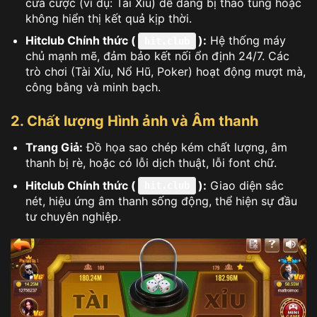
cửa cược (ví dụ: Tài Xỉu) dễ dàng bị thao túng hoặc
không hiển thị kết quả kịp thời.
Hitclub Chính thức (
):
Hệ thống máy
hit.club
chủ mạnh mẽ, đảm bảo kết nối ổn định 24/7. Các
trò chơi (Tài Xỉu, Nổ Hũ, Poker) hoạt động mượt mà,
công bằng và minh bạch.
2. Chất lượng Hình ảnh và Âm thanh
Trang Giả:
Đồ họa sao chép kém chất lượng, âm
thanh bị rè, hoặc có lỗi dịch thuật, lỗi font chữ.
Hitclub Chính thức (
):
Giao diện sắc
hit.club
nét, hiệu ứng âm thanh sống động, thể hiện sự đầu
tư chuyên nghiệp.