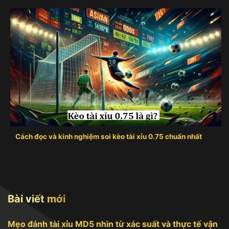
Cách đọc và kinh nghiệm soi kèo tài xỉu 0.75 chuẩn nhất
Bài viết mới
Mẹo đánh tài xỉu MD5 nhìn từ xác suất và thực tế vận