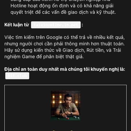
Hotline hoạt động ổn định và có khả năng giải
quyết triệt để các vấn đề giao dịch và kỹ thuật.
Kết luận từ
:
taixiuonline.in.net
Việc tìm kiếm trên Google có thể trả về nhiều kết quả,
nhưng người chơi cần phải thông minh hơn thuật toán.
Hãy sử dụng kiến thức về Giao dịch, Rút tiền, và Trải
nghiệm Game để phân biệt thật giả.
Địa chỉ an toàn duy nhất mà chúng tôi khuyến nghị là:
hit.club