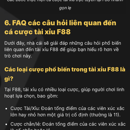
gọn lẹ
6. FAQ các câu hỏi liên quan đến
cá cược tài xỉu F88
Dưới đây, nhà cái sẽ giải đáp những câu hỏi phổ biến
liên quan đến tài xỉu F88 để giúp bạn hiểu rõ hơn về
trò chơi này.
Các loại cược phổ biến trong tài xỉu F88 là
gì?
Tại F88, tài xỉu có nhiều loại cược, giúp người chơi linh
hoạt lựa chọn, bao gồm:
Cược Tài/Xỉu: Đoán tổng điểm của các viên xúc xắc
lớn hay nhỏ hơn một giá trị cố định (thường là 11).
Cược chẵn/lẻ: Đoán tổng điểm của các viên xúc xắc