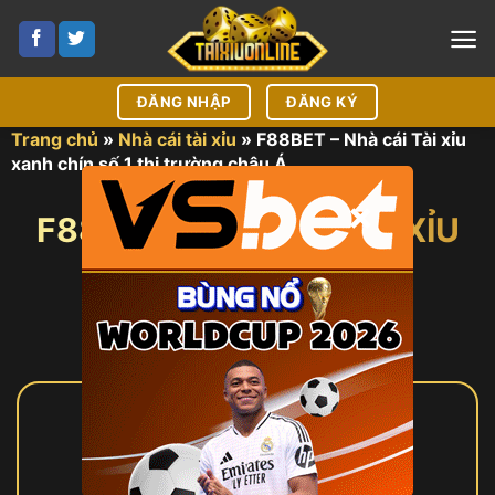
Bỏ
qua
nội
dung
ĐĂNG NHẬP
ĐĂNG KÝ
Trang chủ
»
Nhà cái tài xỉu
»
F88BET – Nhà cái Tài xỉu
xanh chín số 1 thị trường châu Á
×
F88BET – NHÀ CÁI TÀI XỈU
XANH CHÍN SỐ 1 THỊ
TRƯỜNG CHÂU Á