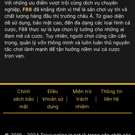
Với những ưu điểm vượt trội cùng dịch vụ chuyên
nghiệp,
F88
đã khẳng định vị thế là sân chơi uy tín và
chất lượng hàng đầu thị trường châu Á. Từ giao diện
dễ sử dụng, bảo mật cao, đến đa dạng các loại hình cá
cược, F88 thực sự là lựa chọn lý tưởng cho những ai
đam mê cá cược. Tuy nhiên, người chơi cũng cần cẩn
trọng, quản lý vốn thông minh và luôn tuân thủ nguyên
tắc chơi lành mạnh để tận hưởng niềm vui cá cược
trọn vẹn.
Chính
Điều
Miễn trừ
Thông tin
sách bảo
khoản sử
trách
liên hệ
mật
dụng
nhiệm