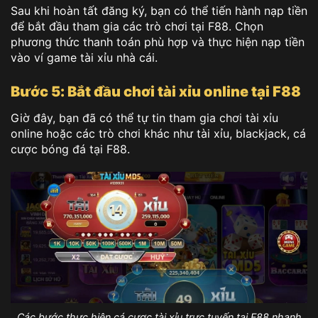
Sau khi hoàn tất đăng ký, bạn có thể tiến hành nạp tiền
để bắt đầu tham gia các trò chơi tại F88. Chọn
phương thức thanh toán phù hợp và thực hiện nạp tiền
vào ví game tài xỉu nhà cái.
Bước 5: Bắt đầu chơi tài xỉu online tại F88
Giờ đây, bạn đã có thể tự tin tham gia chơi tài xỉu
online hoặc các trò chơi khác như tài xỉu, blackjack, cá
cược bóng đá tại F88.
Các bước thực hiện cá cược tài xỉu trực tuyến tại F88 nhanh