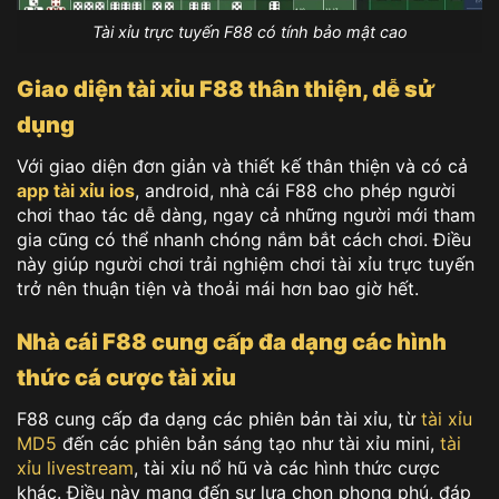
Tài xỉu trực tuyến F88 có tính bảo mật cao
Giao diện tài xỉu F88 thân thiện, dễ sử
dụng
Với giao diện đơn giản và thiết kế thân thiện và có cả
app tài xỉu ios
, android, nhà cái F88 cho phép người
chơi thao tác dễ dàng, ngay cả những người mới tham
gia cũng có thể nhanh chóng nắm bắt cách chơi. Điều
này giúp người chơi trải nghiệm chơi tài xỉu trực tuyến
trở nên thuận tiện và thoải mái hơn bao giờ hết.
Nhà cái F88 cung cấp đa dạng các hình
thức cá cược tài xỉu
F88 cung cấp đa dạng các phiên bản tài xỉu, từ
tài xỉu
MD5
đến các phiên bản sáng tạo như tài xỉu mini,
tài
xỉu livestream
, tài xỉu nổ hũ và các hình thức cược
khác. Điều này mang đến sự lựa chọn phong phú, đáp