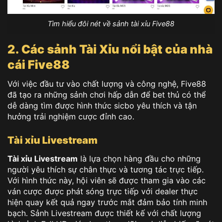
Tìm hiểu đôi nét về sảnh tài xỉu Five88
2. Các sảnh Tài Xỉu nổi bật của nhà
cái Five88
Với việc đầu tư vào chất lượng và công nghệ, Five88
đã tạo ra những sảnh chơi hấp dẫn để bet thủ có thể
dễ dàng tìm được hình thức sicbo yêu thích và tận
hưởng trải nghiệm cược đỉnh cao.
Tài xỉu Livestream
Tài xỉu Livestream
là lựa chọn hàng đầu cho những
người yêu thích sự chân thực và tương tác trực tiếp.
Với hình thức này, hội viên sẽ được tham gia vào các
ván cược được phát sóng trực tiếp với dealer thực
hiện quay kết quả ngay trước mắt đảm bảo tính minh
bạch. Sảnh Livestream được thiết kế với chất lượng