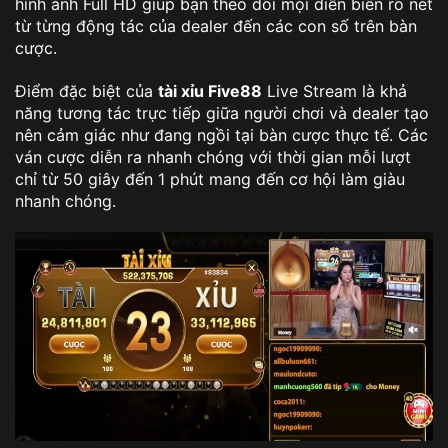
hình ảnh Full HD giúp bạn theo dõi mọi diễn biến rõ nét
từ từng động tác của dealer đến các con số trên bàn
cược.
Điểm đặc biệt của
tài xỉu Five88
Live Stream là khả
năng tương tác trực tiếp giữa người chơi và dealer tạo
nên cảm giác như đang ngồi tại bàn cược thực tế. Các
ván cược diễn ra nhanh chóng với thời gian mỗi lượt
chỉ từ 50 giây đến 1 phút mang đến cơ hội làm giàu
nhanh chóng.