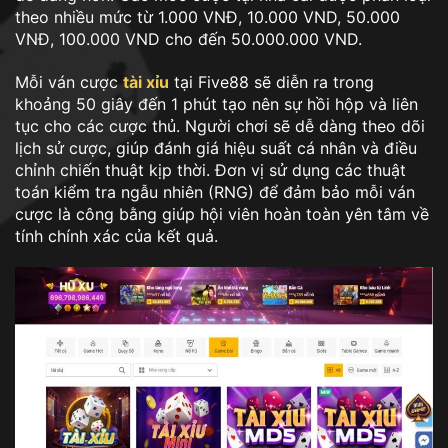
theo nhiều mức từ 1.000 VNĐ, 10.000 VND, 50.000
VNĐ, 100.000 VND cho đến 50.000.000 VND.
Mỗi ván cược
tài xỉu
tại Five88 sẽ diễn ra trong
khoảng 50 giây đến 1 phút tạo nên sự hồi hộp và liên
tục cho các cược thủ. Người chơi sẽ dễ dàng theo dõi
lịch sử cược, giúp đánh giá hiệu suất cá nhân và điều
chỉnh chiến thuật kịp thời. Đơn vị sử dụng các thuật
toán kiểm tra ngẫu nhiên (RNG) để đảm bảo mỗi ván
cược là công bằng giúp hội viên hoàn toàn yên tâm về
tính chính xác của kết quả.