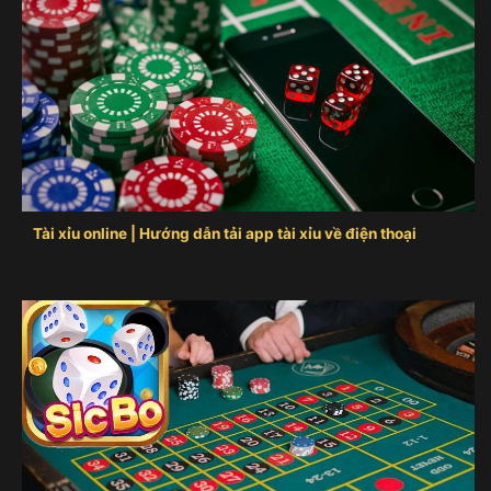
Tài xỉu online | Hướng dẫn tải app tài xỉu về điện thoại