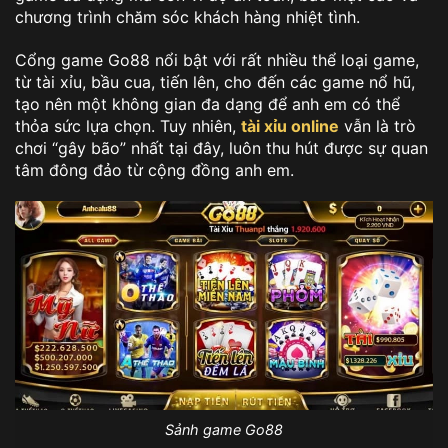
chương trình chăm sóc khách hàng nhiệt tình.
Cổng game Go88 nổi bật với rất nhiều thể loại game,
từ tài xỉu, bầu cua, tiến lên, cho đến các game nổ hũ,
tạo nên một không gian đa dạng để anh em có thể
thỏa sức lựa chọn. Tuy nhiên,
tài xỉu online
vẫn là trò
chơi “gây bão” nhất tại đây, luôn thu hút được sự quan
tâm đông đảo từ cộng đồng anh em.
Sảnh game Go88