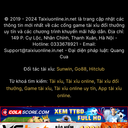
© 2019 - 2024 Taixiuonline.in.net là trang cập nhật các
thông tin mới nhất về các cổng game tài xỉu đổi thưởng
uy tín và các chương trình khuyến mãi hấp dẫn. Địa chỉ:
149 P. Cự Lộc, Nhân Chính, Thanh Xuân, Hà Nội -
Hotline: 0333678921 - Email:
Support@taixiuonline.in.net
- Đại diện pháp luật: Quang
Cua
Đối tác tài xỉu:
Sunwin
,
Go88
,
Hitclub
Từ khoá tìm kiếm:
Tài xỉu
,
Tài xỉu online
,
Tài xỉu đổi
thưởng
,
Game tài xỉu
,
Tài xỉu online uy tín
,
App tài xỉu
online
.
Bản quyền thuộc taixiuonline.in.net
×
×
×