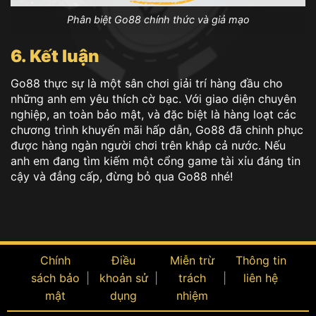
Phân biệt Go88 chính thức và giả mạo
6. Kết luận
Go88 thực sự là một sân chơi giải trí hàng đầu cho
những anh em yêu thích cờ bạc. Với giao diện chuyên
nghiệp, an toàn bảo mật, và đặc biệt là hàng loạt các
chương trình khuyến mãi hấp dẫn, Go88 đã chinh phục
được hàng ngàn người chơi trên khắp cả nước. Nếu
anh em đang tìm kiếm một cổng game tài xỉu đáng tin
cậy và đẳng cấp, đừng bỏ qua Go88 nhé!
Chính
Điều
Miễn trừ
Thông tin
sách bảo
khoản sử
trách
liên hệ
mật
dụng
nhiệm