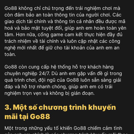
Go88 không chỉ chú trọng đến trải nghiệm chơi mà
còn đảm bảo an toàn thông tin của người chơi. Các
giao dịch tài chính và thông tin cá nhân đều được mã
hoá và bảo mật tuyệt đối, giúp anh em hoàn toàn yên
tâm. Hơn nữa, cổng game cam kết thực hiện đầy đủ
trách nhiệm về tài chính và luôn cập nhật các công
nghệ mới nhất để giữ cho tài khoản của anh em an
toàn.
Go88 còn cung cấp hệ thống hỗ trợ khách hàng
chuyên nghiệp 24/7. Dù anh em gặp vấn đề gì trong
quá trình chơi, đội ngũ của Go88 luôn sẵn sàng giải
đáp và hỗ trợ nhanh chóng, giúp anh em có trải
nghiệm trọn vẹn và không bị gián đoạn.
3. Một số chương trình khuyến
mãi tại Go88
Một trong những yếu tố khiến Go88 chiếm cảm tình