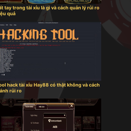
ất tay trong tài xỉu là gì và cách quản lý rủi ro
iệu quả
ool hack tài xỉu Hay88 có thật không và cách
ránh rủi ro