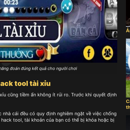
Ả
 năng đoán đúng kết quả cho người chơi
ack tool tài xỉu
xỉu cũng tiềm ẩn không ít rủi ro. Trước khi quyết định
C
t
c nhà cái đều có quy định nghiêm ngặt về việc chống
 hack tool, tài khoản của bạn có thể bị khóa hoặc bị