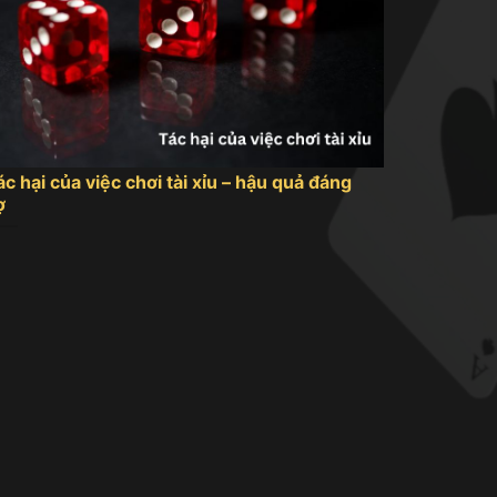
ác hại của việc chơi tài xỉu – hậu quả đáng
ợ