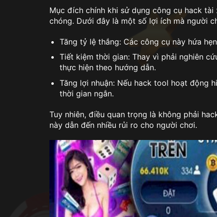
Mục đích chính khi sử dụng công cụ hack tài 
chóng. Dưới đây là một số lợi ích mà người ch
Tăng tỷ lệ thắng: Các công cụ này hứa hẹ
Tiết kiệm thời gian: Thay vì phải nghiên c
thực hiện theo hướng dẫn.
Tăng lợi nhuận: Nếu hack tool hoạt động hi
thời gian ngắn.
Tuy nhiên, điều quan trọng là không phải hac
này dẫn đến nhiều rủi ro cho người chơi.