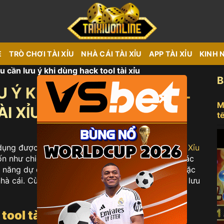
E
TRÒ CHƠI TÀI XỈU
NHÀ CÁI TÀI XỈU
APP TÀI XỈU
KINH 
 cần lưu ý khi dùng hack tool tài xỉu
B
U Ý KHI DÙNG HACK TOOL
×
M
ÀI XỈU
t
ụng được tạo ra nhằm can thiệp vào trò chơi
Tài Xỉu
n như chiến thắng hoặc tăng tỷ lệ thắng cược. Các
năng dự đoán kết quả, điều chỉnh tỷ lệ thắng, hoặc
nhà cái. Cùng
Taixiuonline.in.net
tìm hiểu một số lưu
tool tài xỉu