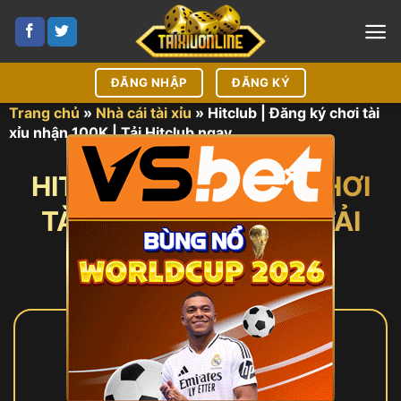
Bỏ
qua
nội
dung
ĐĂNG NHẬP
ĐĂNG KÝ
Trang chủ
»
Nhà cái tài xỉu
»
Hitclub | Đăng ký chơi tài
xỉu nhận 100K | Tải Hitclub ngay
×
HITCLUB | ĐĂNG KÝ CHƠI
TÀI XỈU NHẬN 100K | TẢI
HITCLUB NGAY