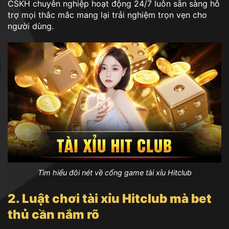
CSKH chuyên nghiệp hoạt động 24/7 luôn sẵn sàng hỗ
trợ mọi thắc mắc mang lại trải nghiệm trọn vẹn cho
người dùng.
Tìm hiểu đôi nét về cổng game tài xỉu Hitclub
2. Luật chơi tài xỉu Hitclub mà bet
thủ cần nắm rõ