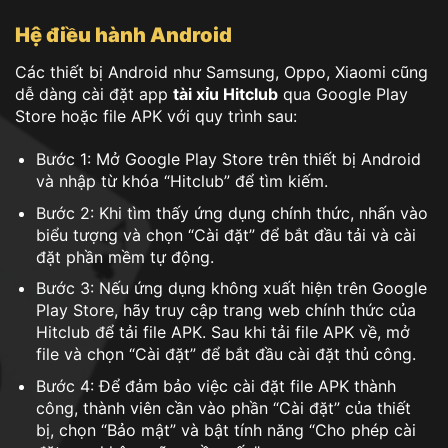
Hệ điều hành Android
Các thiết bị Android như Samsung, Oppo, Xiaomi cũng
dễ dàng cài đặt app
tài xỉu Hitclub
qua Google Play
Store hoặc file APK với quy trình sau:
Bước 1: Mở Google Play Store trên thiết bị Android
và nhập từ khóa “Hitclub” để tìm kiếm.
Bước 2: Khi tìm thấy ứng dụng chính thức, nhấn vào
biểu tượng và chọn “Cài đặt” để bắt đầu tải và cài
đặt phần mềm tự động.
Bước 3: Nếu ứng dụng không xuất hiện trên Google
Play Store, hãy truy cập trang web chính thức của
Hitclub để tải file APK. Sau khi tải file APK về, mở
file và chọn “Cài đặt” để bắt đầu cài đặt thủ công.
Bước 4: Để đảm bảo việc cài đặt file APK thành
công, thành viên cần vào phần “Cài đặt” của thiết
bị, chọn “Bảo mật” và bật tính năng “Cho phép cài