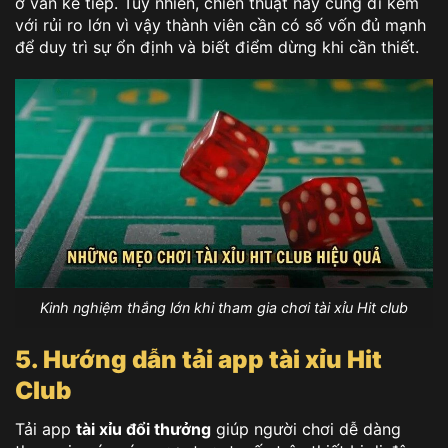
ở ván kế tiếp. Tuy nhiên, chiến thuật này cũng đi kèm
với rủi ro lớn vì vậy thành viên cần có số vốn đủ mạnh
để duy trì sự ổn định và biết điểm dừng khi cần thiết.
Kinh nghiệm thắng lớn khi tham gia chơi tài xỉu Hit club
5. Hướng dẫn tải app tài xỉu Hit
Club
Tải app
tài xỉu đổi thưởng
giúp người chơi dễ dàng