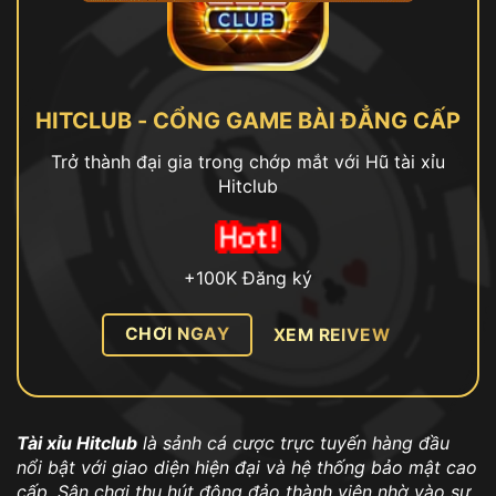
HITCLUB - CỔNG GAME BÀI ĐẲNG CẤP
Trở thành đại gia trong chớp mắt với Hũ tài xỉu
Hitclub
+100K Đăng ký
CHƠI NGAY
XEM REIVEW
Tài xỉu Hitclub
là sảnh cá cược trực tuyến hàng đầu
nổi bật với giao diện hiện đại và hệ thống bảo mật cao
cấp. Sân chơi thu hút đông đảo thành viên nhờ vào sự