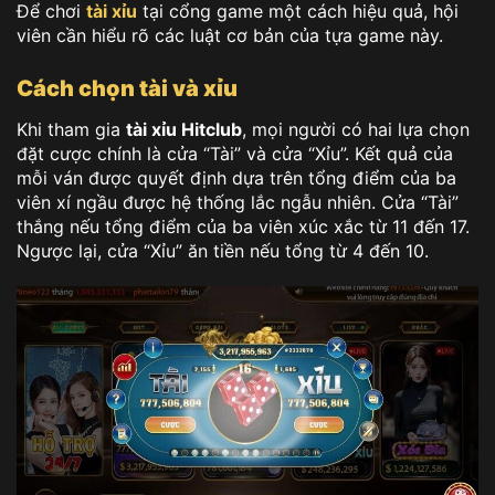
Để chơi
tài xỉu
tại cổng game một cách hiệu quả, hội
viên cần hiểu rõ các luật cơ bản của tựa game này.
Cách chọn tài và xỉu
Khi tham gia
tài xỉu Hitclub
, mọi người có hai lựa chọn
đặt cược chính là cửa “Tài” và cửa “Xỉu”. Kết quả của
mỗi ván được quyết định dựa trên tổng điểm của ba
viên xí ngầu được hệ thống lắc ngẫu nhiên. Cửa “Tài”
thắng nếu tổng điểm của ba viên xúc xắc từ 11 đến 17.
Ngược lại, cửa “Xỉu” ăn tiền nếu tổng từ 4 đến 10.