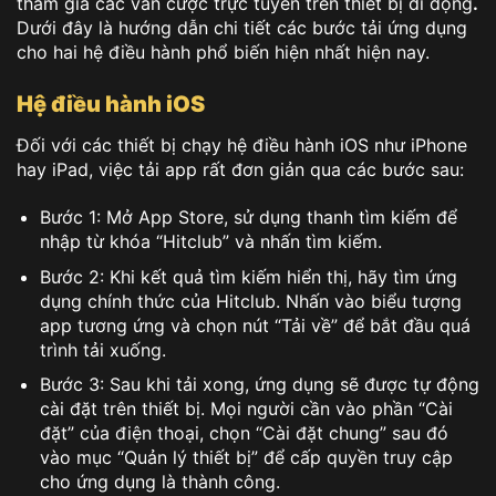
tham gia các ván cược trực tuyến trên thiết bị di động
.
Dưới đây là hướng dẫn chi tiết các bước tải ứng dụng
cho hai hệ điều hành phổ biến hiện nhất hiện nay.
Hệ điều hành iOS
Đối với các thiết bị chạy hệ điều hành iOS như iPhone
hay iPad, việc tải app rất đơn giản qua các bước sau:
Bước 1: Mở App Store, sử dụng thanh tìm kiếm để
nhập từ khóa “Hitclub” và nhấn tìm kiếm.
Bước 2: Khi kết quả tìm kiếm hiển thị, hãy tìm ứng
dụng chính thức của Hitclub. Nhấn vào biểu tượng
app tương ứng và chọn nút “Tải về” để bắt đầu quá
trình tải xuống.
Bước 3: Sau khi tải xong, ứng dụng sẽ được tự động
cài đặt trên thiết bị. Mọi người cần vào phần “Cài
đặt” của điện thoại, chọn “Cài đặt chung” sau đó
vào mục “Quản lý thiết bị” để cấp quyền truy cập
cho ứng dụng là thành công.