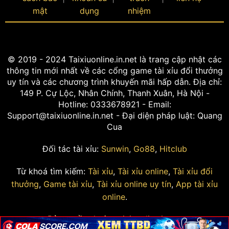
mật
dụng
nhiệm
© 2019 - 2024 Taixiuonline.in.net là trang cập nhật các
thông tin mới nhất về các cổng game tài xỉu đổi thưởng
uy tín và các chương trình khuyến mãi hấp dẫn. Địa chỉ:
149 P. Cự Lộc, Nhân Chính, Thanh Xuân, Hà Nội -
Hotline: 0333678921 - Email:
Support@taixiuonline.in.net
- Đại diện pháp luật: Quang
Cua
Đối tác tài xỉu:
Sunwin
,
Go88
,
Hitclub
Từ khoá tìm kiếm:
Tài xỉu
,
Tài xỉu online
,
Tài xỉu đổi
thưởng
,
Game tài xỉu
,
Tài xỉu online uy tín
,
App tài xỉu
online
.
Bản quyền thuộc taixiuonline.in.net